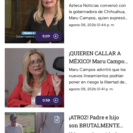
EXPRESIÓN! Maru
Azteca Noticias conversó con
la gobernadora de Chihuahua,
Campos advierte
Maru Campos, quien expresó
posibles riesgos por
su preocupación por los
agosto 08, 2026 01:44 p. m.
nuevos lineamientos
nuevos lineamientos y advirtió
5:09
que podrían afectar la libertad
de expresión.
¡QUIEREN CALLAR A
MÉXICO! Maru Campos
alerta por nuevos
Maru Campos advirtió que los
nuevos lineamientos podrían
lineamientos y posible
poner en riesgo la libertad de
censura
expresión y abrir la puerta a
agosto 08, 2026 01:41 p. m.
sanciones contra medios y
0:58
periodistas.
¡ATROZ! Padre e hijo
son BRUTALMENTE