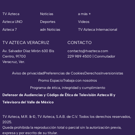
TV Azteca
Noticias
a más +
Azteca UNO
Deportes
Videos
Azteca 7
adn Noticias
TV Azteca Internacional
TV AZTECA VERACRUZ
CONTACTO
Av. Salvador Díaz Mirón 630 Bis
contacto@tvazteca.com
Centro, 91700
229 989 4500 | Conmutador
Veracruz, Ver.
Aviso de privacidad
Preferencias de Cookies
Derechos
Inversionistas
Promo Espacio
Trabaja con nosotros
Programa de ética, integridad y cumplimiento
Defensor de Audiencias y Código de Ética de Televisión Azteca III y
Televisora del Valle de México
TV Azteca, M.R. & ©, TV Azteca, S.A.B. de C.V. Todos los derechos reservados,
2025.
Queda prohibida la reproducción total o parcial sin la autorización previa,
expresa y por escrito de su titular.