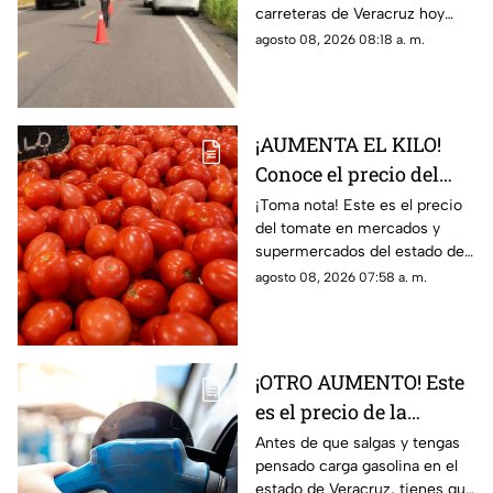
carreteras de Veracruz hoy
hoy 8 de agosto 2026
sábado 8 de agosto del 2026,
agosto 08, 2026 08:18 a. m.
según lo confirmado por
Capufe y autoridades.
¡AUMENTA EL KILO!
Conoce el precio del
tomate hoy 8 de agosto
¡Toma nota! Este es el precio
del tomate en mercados y
2026 en Veracruz
supermercados del estado de
Veracruz hoy sábado 8 de
agosto 08, 2026 07:58 a. m.
agosto del 2026. ¿Aumentó o
subió más?
¡OTRO AUMENTO! Este
es el precio de la
gasolina en Veracruz
Antes de que salgas y tengas
pensado carga gasolina en el
hoy 8 de agosto 2026
estado de Veracruz, tienes que