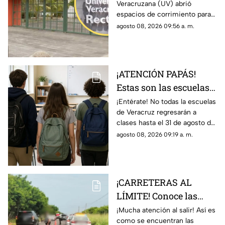
Veracruzana (UV) abrió
ingreso en Veracruz;
espacios de corrimiento para
esto debe hacer
los aspirantes de nuevo
agosto 08, 2026 09:56 a. m.
ingreso; esto es lo que debes
hacer si quieres un lugar.
¡ATENCIÓN PAPÁS!
Estas son las escuelas
que NO REGRESARÁN a
¡Entérate! No todas la escuelas
de Veracruz regresarán a
CLASES este 31 de
clases hasta el 31 de agosto del
agosto 2026 en
2026; en TV Azteca Veracruz
agosto 08, 2026 09:19 a. m.
Veracruz
te decimos para cuáles no
aplicará.
¡CARRETERAS AL
LÍMITE! Conoce las
condiciones de las
¡Mucha atención al salir! Así es
como se encuentran las
carreteras de Veracruz