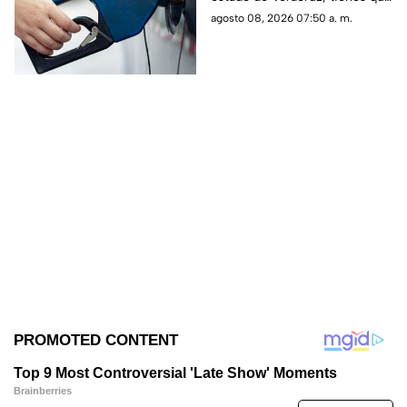
saber los precio hoy sábado 8
agosto 08, 2026 07:50 a. m.
de agosto del 2026; aquí
detalles.