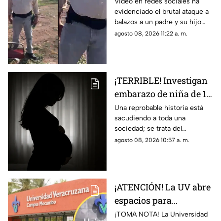
atacados con arma en
Video en redes sociales ha
evidenciado el brutal ataque a
riña; hay un MUERTO
balazos a un padre y su hijo
(+VIDEO)
que dejó a un muerto; esto es
agosto 08, 2026 11:22 a. m.
lo que se sabe del caso. Aquí
detalles.
¡TERRIBLE! Investigan
embarazo de niña de 11
años; esto se sabe
Una reprobable historia está
sacudiendo a toda una
(+VIDEO)
sociedad; se trata del
embarazo de una niña de 11
agosto 08, 2026 10:57 a. m.
años; tras varias semanas su
vecino se dio cuenta del
hecho
¡ATENCIÓN! La UV abre
espacios para
aspirantes de nuevo
¡TOMA NOTA! La Universidad