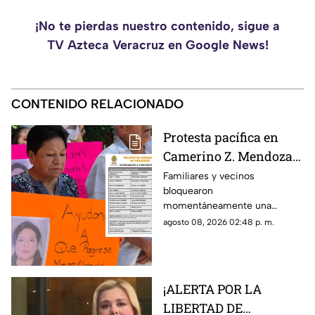
¡No te pierdas nuestro contenido, sigue a
TV Azteca Veracruz en Google News!
CONTENIDO RELACIONADO
Protesta pacífica en
Camerino Z. Mendoza
por desaparición de
Familiares y vecinos
bloquearon
comerciante; ¿qué exige
momentáneamente una
su familia?
avenida de Camerino Z.
agosto 08, 2026 02:48 p. m.
Mendoza para exigir avances
en la búsqueda de una
comerciante desaparecida
desde el jueves.
¡ALERTA POR LA
LIBERTAD DE