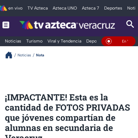
en vivo
TV Azteca
Azteca UNO
Azteca 7
Deportes
Notic
Noticias
Turismo
Viral y Tendencia
Deportes
Espectáculos
En Vivo
Noticias
Nota
¡IMPACTANTE! Esta es la
cantidad de FOTOS PRIVADAS
que jóvenes compartían de
alumnas en secundaria de
Veracruz