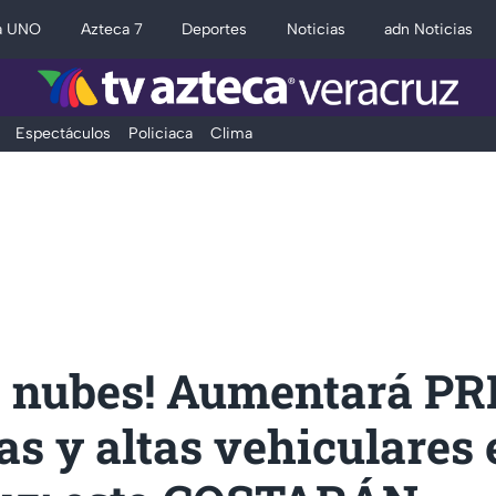
a UNO
Azteca 7
Deportes
Noticias
adn Noticias
Espectáculos
Policiaca
Clima
as nubes! Aumentará P
as y altas vehiculares 