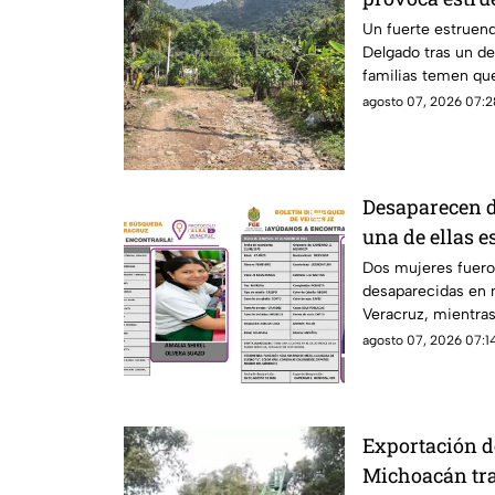
familias; ¿hay
Un fuerte estruend
Delgado tras un d
familias temen que
desprendimientos.
agosto 07, 2026 07:2
Desaparecen d
una de ellas e
Dos mujeres fuer
desaparecidas en 
Veracruz, mientras
mantienen activa 
agosto 07, 2026 07:14
Exportación d
Michoacán tra