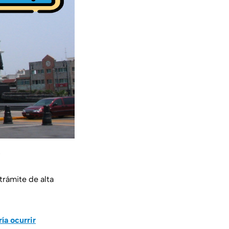
?
trámite de alta
ía ocurrir