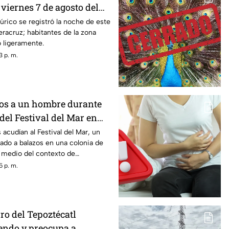
viernes 7 de agosto del
e la magnitud y epicentro?
rico se registró la noche de este
eracruz; habitantes de la zona
o ligeramente.
3 p. m.
os a un hombre durante
del Festival del Mar en
 acudían al Festival del Mar, un
ado a balazos en una colonia de
 medio del contexto de
nicipio.
5 p. m.
ro del Tepoztécatl
endo y preocupa a