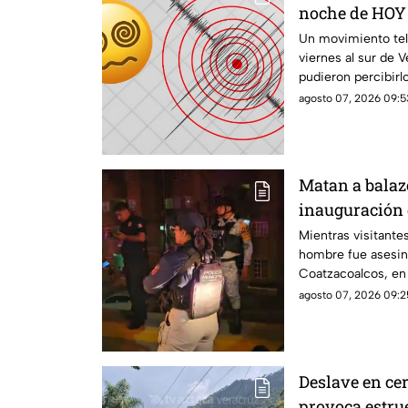
noche de HOY 
2026; ¿cuál fu
Un movimiento telú
viernes al sur de V
pudieron percibirl
agosto 07, 2026 09:5
Matan a balaz
inauguración 
Coatzacoalcos
Mientras visitantes
hombre fue asesin
Coatzacoalcos, en
inseguridad del mu
agosto 07, 2026 09:2
Deslave en cer
provoca estru