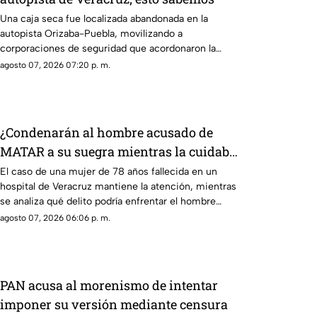
Una caja seca fue localizada abandonada en la
autopista Orizaba-Puebla, movilizando a
corporaciones de seguridad que acordonaron la
zona e iniciaron las investigaciones
agosto 07, 2026 07:20 p. m.
correspondientes.
¿Condenarán al hombre acusado de
MATAR a su suegra mientras la cuidaba
en un hospital de Veracruz? Esto se
El caso de una mujer de 78 años fallecida en un
hospital de Veracruz mantiene la atención, mientras
sabe
se analiza qué delito podría enfrentar el hombre
detenido por la presunta agresión.
agosto 07, 2026 06:06 p. m.
PAN acusa al morenismo de intentar
imponer su versión mediante censura