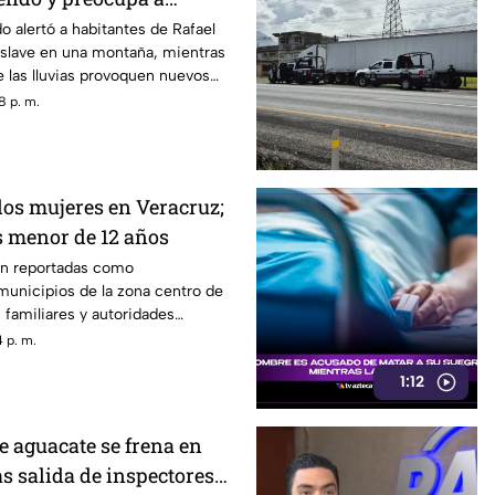
 heridos?
o alertó a habitantes de Rafael
eslave en una montaña, mientras
 las lluvias provoquen nuevos
8 p. m.
os mujeres en Veracruz;
s menor de 12 años
on reportadas como
municipios de la zona centro de
 familiares y autoridades
su búsqueda.
 p. m.
1:12
e aguacate se frena en
s salida de inspectores