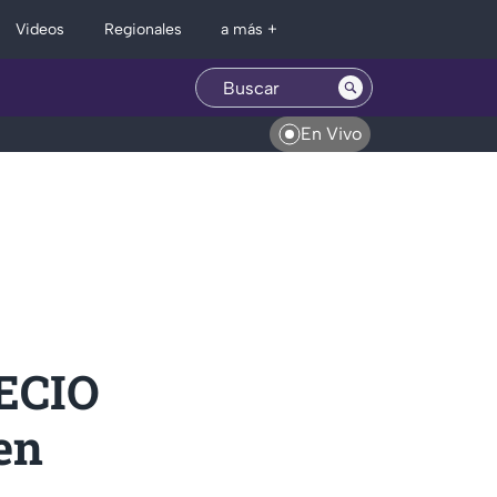
Regionales
Videos
a más +
En Vivo
RECIO
en