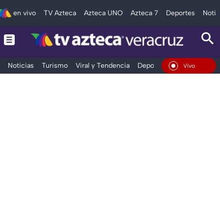
en vivo
TV Azteca
Azteca UNO
Azteca 7
Deportes
Notic
Noticias
Turismo
Viral y Tendencia
Deportes
Espectáculos
En Vivo