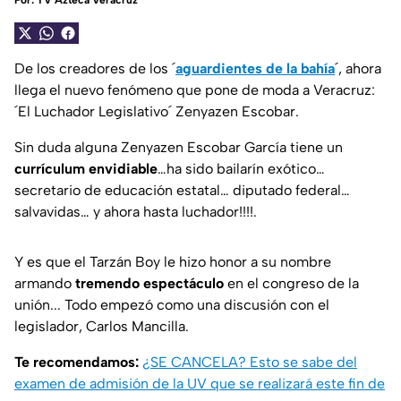
Por:
TV Azteca Veracruz
De los creadores de los ´
aguardientes de la bahía
´, ahora
llega el nuevo fenómeno que pone de moda a Veracruz:
´El Luchador Legislativo´ Zenyazen Escobar.
Sin duda alguna Zenyazen Escobar García tiene un
currículum envidiable
…ha sido bailarín exótico…
secretario de educación estatal… diputado federal…
salvavidas… y ahora hasta luchador!!!!.
Y es que el Tarzán Boy le hizo honor a su nombre
armando
tremendo espectáculo
en el congreso de la
unión... Todo empezó como una discusión con el
legislador, Carlos Mancilla.
Te recomendamos:
¿SE CANCELA? Esto se sabe del
examen de admisión de la UV que se realizará este fin de