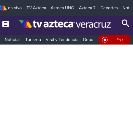
en vivo
TV Azteca
Azteca UNO
Azteca 7
Deportes
Notic
Noticias
Turismo
Viral y Tendencia
Deportes
Espectáculos
En Vivo