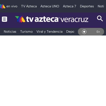
en vivo
TV Azteca
Azteca UNO
Azteca 7
Deportes
Notic
Noticias
Turismo
Viral y Tendencia
Deportes
Espectáculos
En Vivo