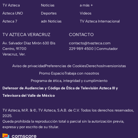
TV Azteca
Noticias
a más +
Azteca UNO
Deportes
Videos
Azteca 7
adn Noticias
TV Azteca Internacional
TV AZTECA VERACRUZ
CONTACTO
Av. Salvador Díaz Mirón 630 Bis
contacto@tvazteca.com
Centro, 91700
229 989 4500 | Conmutador
Veracruz, Ver.
Aviso de privacidad
Preferencias de Cookies
Derechos
Inversionistas
Promo Espacio
Trabaja con nosotros
Programa de ética, integridad y cumplimiento
Defensor de Audiencias y Código de Ética de Televisión Azteca III y
Televisora del Valle de México
TV Azteca, M.R. & ©, TV Azteca, S.A.B. de C.V. Todos los derechos reservados,
2025.
Queda prohibida la reproducción total o parcial sin la autorización previa,
expresa y por escrito de su titular.