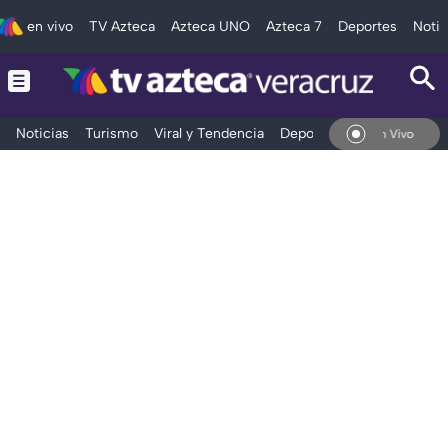
en vivo
TV Azteca
Azteca UNO
Azteca 7
Deportes
Notic
Noticias
Turismo
Viral y Tendencia
Deportes
Espectáculos
En Vivo