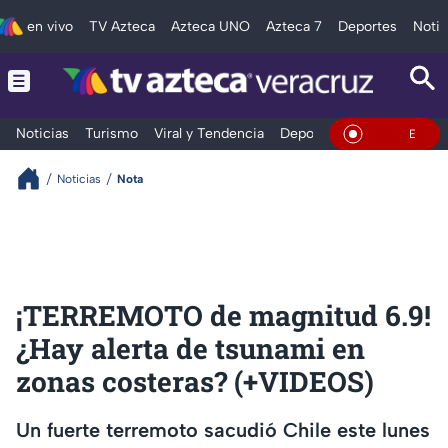
en vivo
TV Azteca
Azteca UNO
Azteca 7
Deportes
Notic
Noticias
Turismo
Viral y Tendencia
Deportes
Espectáculos
En Vivo
Noticias
Nota
¡TERREMOTO de magnitud 6.9!
¿Hay alerta de tsunami en
zonas costeras? (+VIDEOS)
Un fuerte terremoto sacudió Chile este lunes