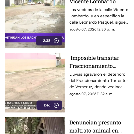
Vicente Lombardo
siguen sufriendo por
Los vecinos de la calle Vicente
Lombardo, y en específico la
calles en mal estado
calle Leonardo Pásquel, siguen
generando dificultades entre
agosto 07, 2026 12:30 p. m.
los peatones que sufren en
2:38
temporada de lluvias.
¡Imposible transitar!
Fraccionamiento
Torrentes en Veracruz
Lluvias agravaron el deterioro
del Fraccionamiento Torrentes
queda ´destrozado´
de Veracruz, donde vecinos
entre baches y lodo
denuncian meses de abandono
agosto 07, 2026 11:32 a. m.
(+VIDEO)
y exigen obras urgentes y
1:46
evitar más daños.
Denuncian presunto
maltrato animal en