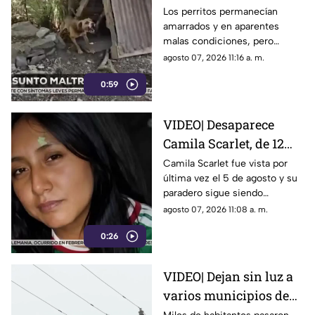
Veracruz; perritos
Los perritos permanecían
amarrados y en aparentes
desaparecen tras
malas condiciones, pero
intento de rescatarlos
cuando un rescatista regresó
agosto 07, 2026 11:16 a. m.
por ellos ya no estaban; ahora
0:59
nadie sabe dónde están.
VIDEO| Desaparece
Camila Scarlet, de 12
años; activan búsqueda
Camila Scarlet fue vista por
última vez el 5 de agosto y su
urgente en Veracruz
paradero sigue siendo
desconocido. Autoridades
agosto 07, 2026 11:08 a. m.
activaron el Protocolo Alba en
0:26
Veracruz.
VIDEO| Dejan sin luz a
varios municipios de
Veracruz; servicio fue