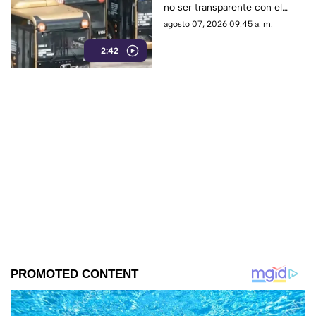
no ser transparente con el
recurso público, ya advirtió
agosto 07, 2026 09:45 a. m.
que el próximo año realizará
2:42
otra compra millonaria.