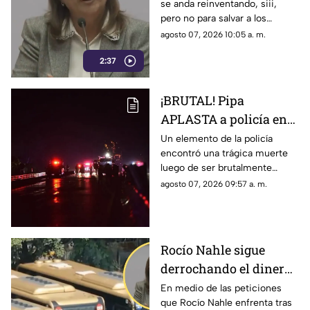
se anda reinventando, siii,
además del 'NO SÉ' ya
pero no para salvar a los
estrenó el 'CUÁLES'
veracruzanos, sino para seguir
agosto 07, 2026 10:05 a. m.
escapando de los lugares
2:37
cuando se le realizan
preguntas incómodas.
¡BRUTAL! Pipa
APLASTA a policía en
autopista de Veracruz;
Un elemento de la policía
encontró una trágica muerte
filtran FOTO del cuerpo
luego de ser brutalmente
atropellado por un pipa de gas
agosto 07, 2026 09:57 a. m.
LP en una autopista del estado
de Veracruz.
Rocío Nahle sigue
derrochando el dinero
de los veracruzanos sin
En medio de las peticiones
que Rocío Nahle enfrenta tras
dar explicaciones