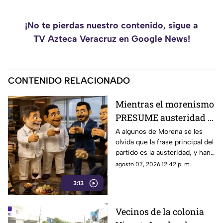
¡No te pierdas nuestro contenido, sigue a
TV Azteca Veracruz en Google News!
CONTENIDO RELACIONADO
Mientras el morenismo
PRESUME austeridad a
algunos les vale
A algunos de Morena se les
olvida que la frase principal del
[VIDEOA]
partido es la austeridad, y han
sido captados recibiendo las
agosto 07, 2026 12:42 p. m.
mejores atenciones.
3:13
Vecinos de la colonia