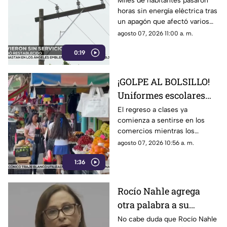
Miles de habitantes pasaron
horas sin energía eléctrica tras
restablecido
un apagón que afectó varios
municipios del sur de
agosto 07, 2026 11:00 a. m.
Veracruz; el suministro fue
0:19
restablecido.
¡GOLPE AL BOLSILLO!
Uniformes escolares
suben de precio;
El regreso a clases ya
comienza a sentirse en los
comerciantes esperan
comercios mientras los
salvar sus ventas con
precios de los uniformes
agosto 07, 2026 10:56 a. m.
el regreso a clases en
aumentaron y las ventas aún
Veracruz
1:36
no logran despegar en Poza
Rica.
Rocío Nahle agrega
otra palabra a su
vocabulario de escape;
No cabe duda que Rocío Nahle