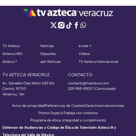
TV Azteca
Noticias
a más +
Azteca UNO
Deportes
Videos
Azteca 7
adn Noticias
TV Azteca Internacional
TV AZTECA VERACRUZ
CONTACTO
Av. Salvador Díaz Mirón 630 Bis
contacto@tvazteca.com
Centro, 91700
229 989 4500 | Conmutador
Veracruz, Ver.
Aviso de privacidad
Preferencias de Cookies
Derechos
Inversionistas
Promo Espacio
Trabaja con nosotros
Programa de ética, integridad y cumplimiento
Defensor de Audiencias y Código de Ética de Televisión Azteca III y
Televisora del Valle de México