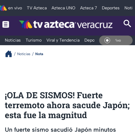
en vivo
TV Azteca
Azteca UNO
Azteca 7
Deportes
Notic
Noticias
Turismo
Viral y Tendencia
Deportes
Espectáculos
En Vivo
Noticias
Nota
¡OLA DE SISMOS! Fuerte
terremoto ahora sacude Japón;
esta fue la magnitud
Un fuerte sismo sacudió Japón minutos