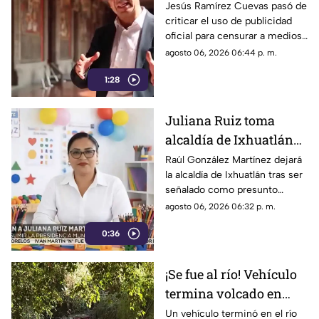
publicidad oficial para
Jesús Ramírez Cuevas pasó de
criticar el uso de publicidad
censurar a medios, hoy
oficial para censurar a medios
es pieza clave en
de comunicación, a ser pieza
agosto 06, 2026 06:44 p. m.
estrategia de censura
clave en la estrategia de
del gobierno
1:28
censura del actual gobierno.
Juliana Ruiz toma
alcaldía de Ixhuatlán
para que Raúl González
Raúl González Martínez dejará
la alcaldía de Ixhuatlán tras ser
enfrente investigación
señalado como presunto
por homicidio
culpable por el homicidio de la
agosto 06, 2026 06:32 p. m.
periodista Roxana Guzmán.
0:36
¡Se fue al río! Vehículo
termina volcado en
Coatepec (+VIDEO)
Un vehículo terminó en el río