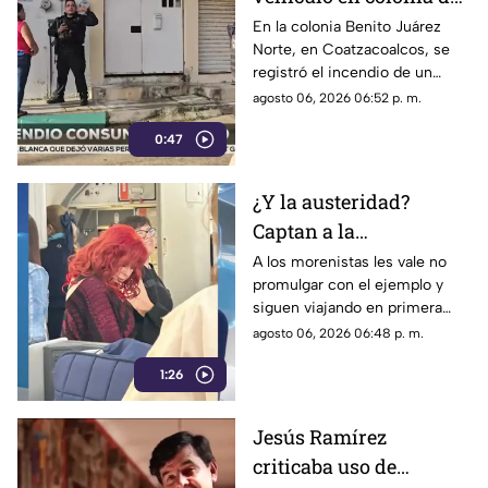
Coatzacoalcos (+VIDEO)
En la colonia Benito Juárez
Norte, en Coatzacoalcos, se
registró el incendio de un
vehículo, lo que movilizó a
agosto 06, 2026 06:52 p. m.
elementos de emergencias.
0:47
¿Y la austeridad?
Captan a la
gobernadora Layda
A los morenistas les vale no
promulgar con el ejemplo y
Sansores viajando en
siguen viajando en primera
primera clase a Madrid
clase a otros países.
agosto 06, 2026 06:48 p. m.
1:26
Jesús Ramírez
criticaba uso de