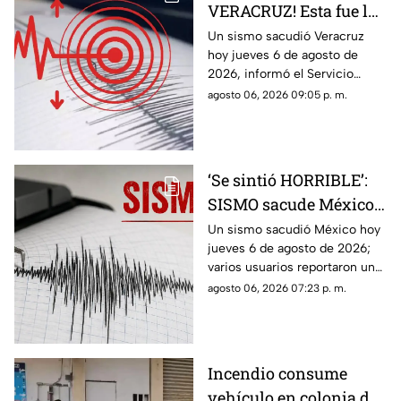
VERACRUZ! Esta fue la
magnitud de la
Un sismo sacudió Veracruz
hoy jueves 6 de agosto de
sacudida hoy 6 de
2026, informó el Servicio
agosto de 2026
Sismológico Nacional.
agosto 06, 2026 09:05 p. m.
‘Se sintió HORRIBLE’:
SISMO sacude México
hoy 6 de agosto de 2026
Un sismo sacudió México hoy
jueves 6 de agosto de 2026;
¿Cuál fue la magnitud?
varios usuarios reportaron una
percepción fuerte y “horrible”.
agosto 06, 2026 07:23 p. m.
Incendio consume
vehículo en colonia de