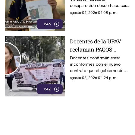
de desaparecido en
desaparecido desde hace casi
Veracruz
un mes en Minatitlán,
agosto 06, 2026 06:08 p. m.
Veracruz, vive en la
1:46
incertidumbre al no saber nada
de su familiar.
Docentes de la UPAV
reclaman PAGOS
PENDIENTES a Rocío
Docentes confirman estar
inconformes con el nuevo
Nahle
contrato que el gobierno de
Rocío Nahle les está
agosto 06, 2026 04:24 p. m.
imponiendo, ya que el nuevo
1:42
tabulador reduce su salario.