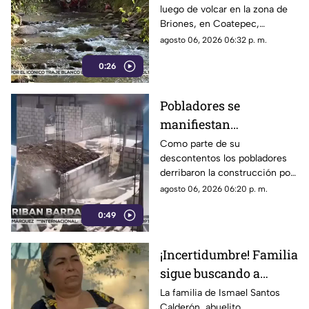
luego de volcar en la zona de
Briones, en Coatepec,
movilizando a elementos de
agosto 06, 2026 06:32 p. m.
emergencias.
0:26
Pobladores se
manifiestan
DERRIBANDO BARDA
Como parte de su
descontentos los pobladores
tras desacuerdo con
derribaron la construcción por
construcción en
realizar los trabajos sin
agosto 06, 2026 06:20 p. m.
Veracruz [VIDEO]
consultar con los habitantes a
0:49
quienes les afectaría.
¡Incertidumbre! Familia
sigue buscando a
abuelito a casi un mes
La familia de Ismael Santos
Calderón, abuelito