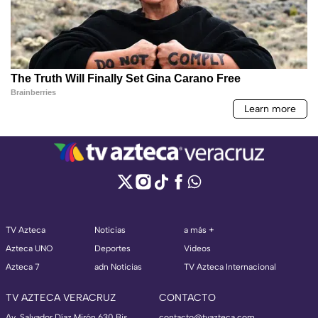
TV Azteca
Noticias
a más +
Azteca UNO
Deportes
Videos
Azteca 7
adn Noticias
TV Azteca Internacional
TV AZTECA VERACRUZ
CONTACTO
Av. Salvador Díaz Mirón 630 Bis
contacto@tvazteca.com