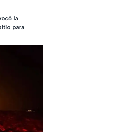
vocó la
itio para