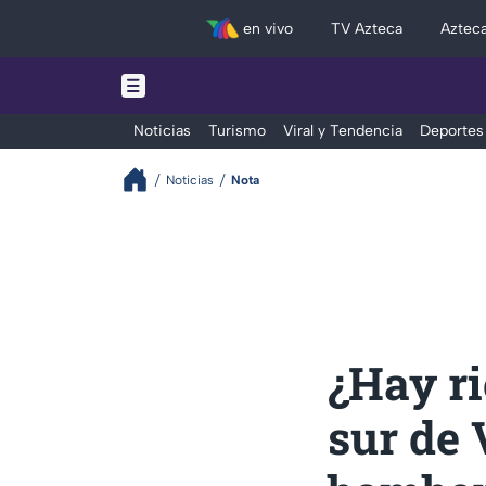
en vivo
TV Azteca
Aztec
Noticias
Turismo
Viral y Tendencia
Deportes
Noticias
Nota
¿Hay ri
sur de 