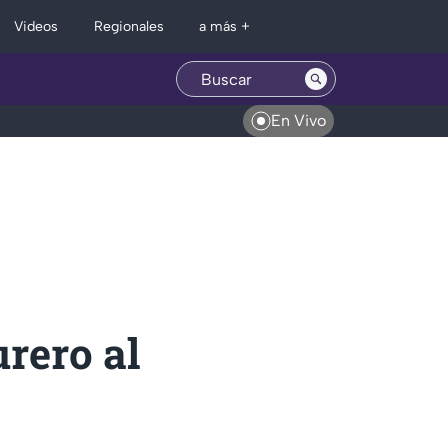
Regionales
Videos
a más +
En Vivo
rero al