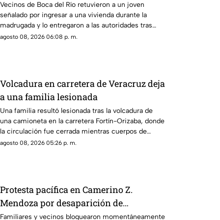
Infonavit de Boca del Río
Vecinos de Boca del Río retuvieron a un joven
señalado por ingresar a una vivienda durante la
madrugada y lo entregaron a las autoridades tras
exhibirlo.
agosto 08, 2026 06:08 p. m.
Volcadura en carretera de Veracruz deja
a una familia lesionada
Una familia resultó lesionada tras la volcadura de
una camioneta en la carretera Fortín-Orizaba, donde
la circulación fue cerrada mientras cuerpos de
emergencia atendían el accidente.
agosto 08, 2026 05:26 p. m.
Protesta pacífica en Camerino Z.
Mendoza por desaparición de
comerciante; ¿qué exige su familia?
Familiares y vecinos bloquearon momentáneamente