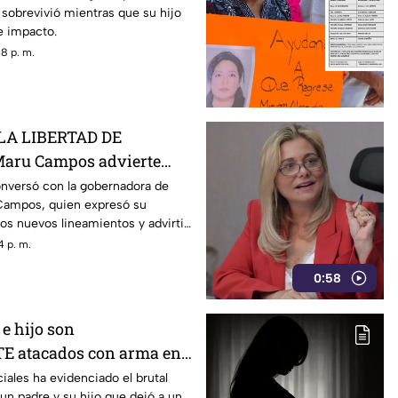
 sobrevivió mientras que su hijo
te impacto.
8 p. m.
LA LIBERTAD DE
aru Campos advierte
gos por nuevos
onversó con la gobernadora de
Campos, quien expresó su
os nuevos lineamientos y advirtió
 la libertad de expresión.
4 p. m.
0:58
e hijo son
 atacados con arma en
 MUERTO (+VIDEO)
iales ha evidenciado el brutal
 un padre y su hijo que dejó a un