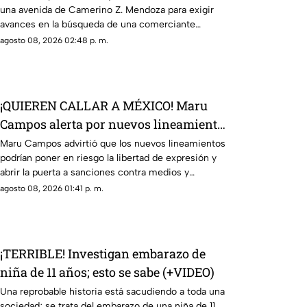
una avenida de Camerino Z. Mendoza para exigir
avances en la búsqueda de una comerciante
desaparecida desde el jueves.
agosto 08, 2026 02:48 p. m.
¡QUIEREN CALLAR A MÉXICO! Maru
Campos alerta por nuevos lineamientos
y posible censura
Maru Campos advirtió que los nuevos lineamientos
podrían poner en riesgo la libertad de expresión y
abrir la puerta a sanciones contra medios y
periodistas.
agosto 08, 2026 01:41 p. m.
¡TERRIBLE! Investigan embarazo de
niña de 11 años; esto se sabe (+VIDEO)
Una reprobable historia está sacudiendo a toda una
sociedad; se trata del embarazo de una niña de 11