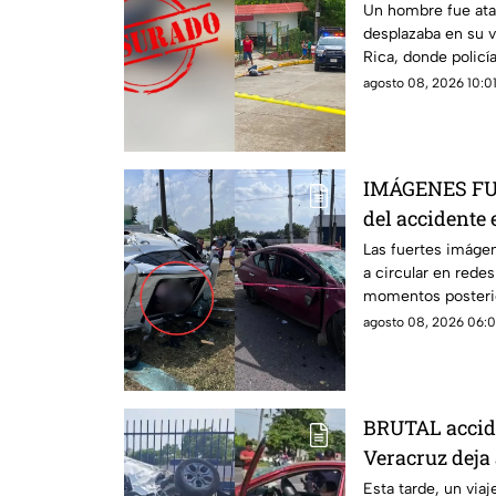
Poza Rica
Un hombre fue ata
desplazaba en su v
Rica, donde policía
crimen.
agosto 08, 2026 10:01
IMÁGENES FUE
del accidente 
donde un jove
Las fuertes imáge
a circular en rede
grave
momentos posteri
separando a una ma
agosto 08, 2026 06:0
BRUTAL accide
Veracruz deja
madre graveme
Esta tarde, un via