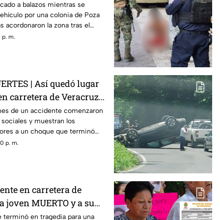
cado a balazos mientras se
ehículo por una colonia de Poza
s acordonaron la zona tras el
 p. m.
RTES | Así quedó lugar
en carretera de Veracruz
n MURIÓ; su madre está
nes de un accidente comenzaron
s sociales y muestran los
ores a un choque que terminó
dre de su hijo.
0 p. m.
nte en carretera de
 a joven MUERTO y a su
nte herida; buscan a sus
je terminó en tragedia para una