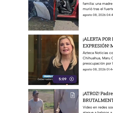
familia: una madre
familiares
murió tras el fuer
agosto 08, 2026 04:4
¡ALERTA POR 
EXPRESIÓN! M
posibles ries
Azteca Noticias c
Chihuahua, Maru 
lineamientos
preocupación por l
que podrían afectar
agosto 08, 2026 01:4
5:09
¡ATROZ! Padre 
BRUTALMENTE
riña; hay un
Video en redes soc
ataque a balazos a