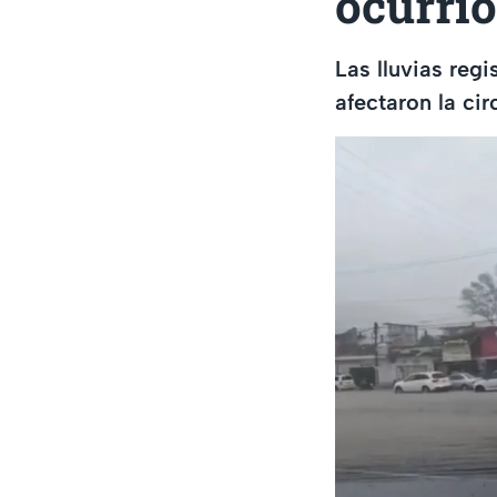
ocurrió
Las lluvias reg
afectaron la ci