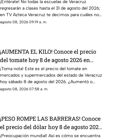
CLASES este 31 de agosto 2026 en
¡Entérate! No todas la escuelas de Veracruz
regresarán a clases hasta el 31 de agosto del 2026;
Veracruz
en TV Azteca Veracruz te decimos para cuáles no
aplicará.
agosto 08, 2026 09:19 a. m.
¡AUMENTA EL KILO! Conoce el precio
del tomate hoy 8 de agosto 2026 en
Veracruz
¡Toma nota! Este es el precio del tomate en
mercados y supermercados del estado de Veracruz
hoy sábado 8 de agosto del 2026. ¿Aumentó o
subió más?
agosto 08, 2026 07:58 a. m.
¡PESO ROMPE LAS BARRERAS! Conoce
el precio del dólar hoy 8 de agosto 2026
en Veracruz
¡Preocupación mundial! Así es cómo se encuentra