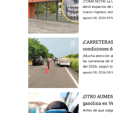
Veracruz; esto
¡TOMA NOTA! La U
abrió espacios de 
nuevo ingreso; est
quieres un lugar.
agosto 08, 2026 09:5
¡CARRETERAS 
condiciones de
Veracruz hoy 
¡Mucha atención al
las carreteras de 
del 2026, según l
autoridades.
agosto 08, 2026 08:18
¡OTRO AUMENTO
gasolina en V
2026
Antes de que salg