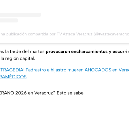
na publicación compartida por TV Azteca Veracruz (@tvaztecaveracru
das la tarde del martes
provocaron encharcamientos y escurri
la región capital.
¡TRAGEDIA! Padrastro e hijastro mueren AHOGADOS en Verac
 PARAMÉDICOS
VERANO 2026 en Veracruz? Esto se sabe