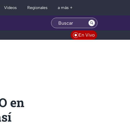
Regionales
Videos
a más +
En Vivo
O en
sí