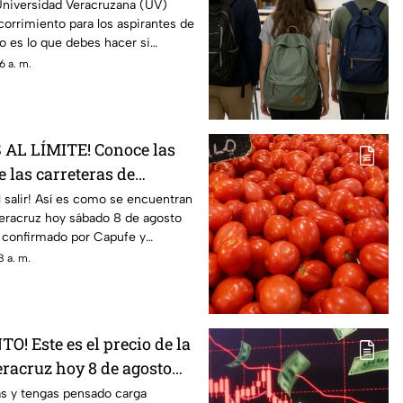
 debe hacer
niversidad Veracruzana (UV)
corrimiento para los aspirantes de
o es lo que debes hacer si
6 a. m.
AL LÍMITE! Conoce las
 las carreteras de
8 de agosto 2026
 salir! Así es como se encuentran
Veracruz hoy sábado 8 de agosto
o confirmado por Capufe y
 a. m.
! Este es el precio de la
eracruz hoy 8 de agosto
as y tengas pensado carga