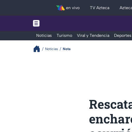
en vivo
TV Azteca
Aztec
Noticias
Turismo
Viral y Tendencia
Deportes
Noticias
Nota
Rescat
enchar