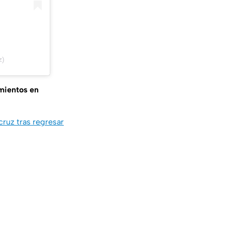
z)
mientos en
ruz tras regresar