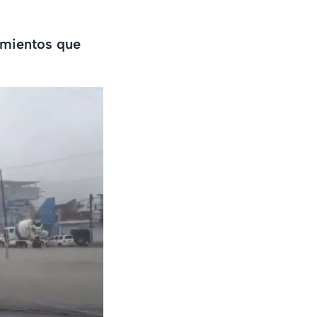
camientos que
.