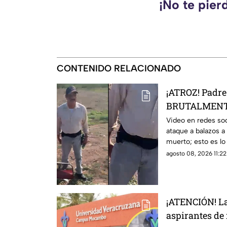
¡No te pier
CONTENIDO RELACIONADO
¡ATROZ! Padre 
BRUTALMENTE
riña; hay un
Video en redes soc
ataque a balazos a
muerto; esto es lo
detalles.
agosto 08, 2026 11:22
¡ATENCIÓN! La
aspirantes de