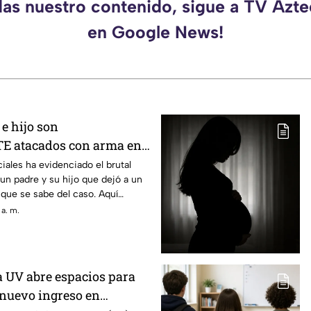
das nuestro contenido, sigue a TV Azt
en Google News!
e hijo son
 atacados con arma en
 MUERTO (+VIDEO)
iales ha evidenciado el brutal
 un padre y su hijo que dejó a un
 que se sabe del caso. Aquí
 a. m.
 UV abre espacios para
 nuevo ingreso en