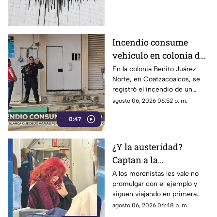
Incendio consume
vehículo en colonia de
Coatzacoalcos (+VIDEO)
En la colonia Benito Juárez
Norte, en Coatzacoalcos, se
registró el incendio de un
vehículo, lo que movilizó a
agosto 06, 2026 06:52 p. m.
elementos de emergencias.
0:47
¿Y la austeridad?
Captan a la
gobernadora Layda
A los morenistas les vale no
promulgar con el ejemplo y
Sansores viajando en
siguen viajando en primera
primera clase a Madrid
clase a otros países.
agosto 06, 2026 06:48 p. m.