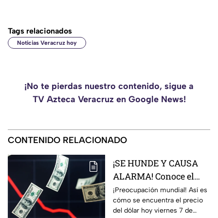
Tags relacionados
Noticias Veracruz hoy
¡No te pierdas nuestro contenido, sigue a
TV Azteca Veracruz en Google News!
CONTENIDO RELACIONADO
¡SE HUNDE Y CAUSA
ALARMA! Conoce el
precio del dólar hoy 7
¡Preocupación mundial! Así es
cómo se encuentra el precio
de agosto 2026 en
del dólar hoy viernes 7 de
Veracruz