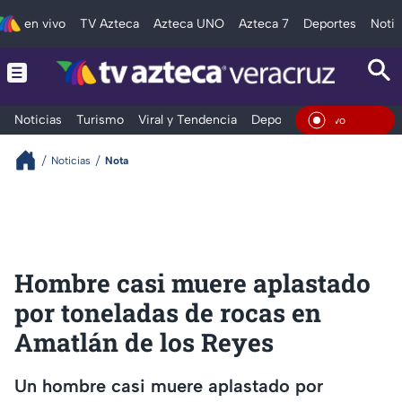
en vivo
TV Azteca
Azteca UNO
Azteca 7
Deportes
Notic
Noticias
Turismo
Viral y Tendencia
Deportes
Espectáculos
En Viv
Noticias
Nota
Hombre casi muere aplastado
por toneladas de rocas en
Amatlán de los Reyes
Un hombre casi muere aplastado por