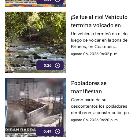
¡Se fue al río! Vehículo
termina volcado en
Coatepec (+VIDEO)
Un vehículo terminó en el río
luego de volcar en la zona de
Briones, en Coatepec,
movilizando a elementos de
agosto 06, 2026 06:32 p. m.
emergencias.
0:26
Pobladores se
manifiestan
DERRIBANDO BARDA
Como parte de su
descontentos los pobladores
tras desacuerdo con
derribaron la construcción por
construcción en
realizar los trabajos sin
agosto 06, 2026 06:20 p. m.
Veracruz [VIDEO]
consultar con los habitantes a
0:49
quienes les afectaría.