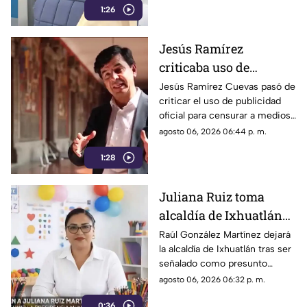
1:26
Jesús Ramírez
criticaba uso de
publicidad oficial para
Jesús Ramírez Cuevas pasó de
criticar el uso de publicidad
censurar a medios, hoy
oficial para censurar a medios
es pieza clave en
de comunicación, a ser pieza
agosto 06, 2026 06:44 p. m.
estrategia de censura
clave en la estrategia de
del gobierno
1:28
censura del actual gobierno.
Juliana Ruiz toma
alcaldía de Ixhuatlán
para que Raúl González
Raúl González Martínez dejará
la alcaldía de Ixhuatlán tras ser
enfrente investigación
señalado como presunto
por homicidio
culpable por el homicidio de la
agosto 06, 2026 06:32 p. m.
periodista Roxana Guzmán.
0:36