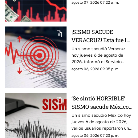
agosto del 2026 en bancos de
agosto 07, 2026 07:22 a. m.
México y Veracruz, según con
Banco de México.
¡SISMO SACUDE
VERACRUZ! Esta fue la
magnitud de la
Un sismo sacudió Veracruz
hoy jueves 6 de agosto de
sacudida hoy 6 de
2026, informó el Servicio
agosto de 2026
Sismológico Nacional.
agosto 06, 2026 09:05 p. m.
‘Se sintió HORRIBLE’:
SISMO sacude México
hoy 6 de agosto de 2026
Un sismo sacudió México hoy
jueves 6 de agosto de 2026;
¿Cuál fue la magnitud?
varios usuarios reportaron una
percepción fuerte y “horrible”.
agosto 06, 2026 07:23 p. m.