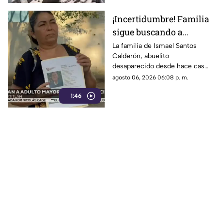
¡Incertidumbre! Familia
sigue buscando a
abuelito a casi un mes
La familia de Ismael Santos
Calderón, abuelito
de desaparecido en
desaparecido desde hace casi
Veracruz
un mes en Minatitlán,
agosto 06, 2026 06:08 p. m.
Veracruz, vive en la
1:46
incertidumbre al no saber nada
de su familiar.