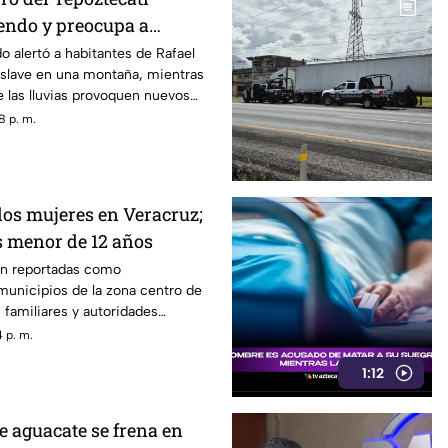
endo y preocupa a
 heridos?
o alertó a habitantes de Rafael
eslave en una montaña, mientras
 las lluvias provoquen nuevos
8 p. m.
os mujeres en Veracruz;
s menor de 12 años
on reportadas como
municipios de la zona centro de
 familiares y autoridades
su búsqueda.
 p. m.
1:12
e aguacate se frena en