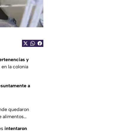
ertenencias y
 en la colonia
resuntamente a
onde quedaron
de alimentos…
es
intentaron