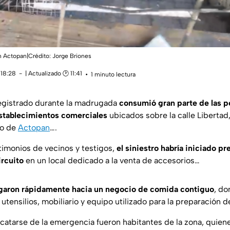
 Actopan|Crédito: Jorge Briones
 18:28
| Actualizado 🕑 11:41
1 minuto lectura
registrado durante la madrugada
consumió gran parte de las p
stablecimientos comerciales
ubicados sobre la calle Libertad,
io de
Actopan
….
imonios de vecinos y testigos,
el siniestro habría iniciado p
ircuito
en un local dedicado a la venta de accesorios…
garon rápidamente hacia un negocio de comida contiguo
, d
utensilios, mobiliario y equipo utilizado para la preparación 
catarse de la emergencia fueron habitantes de la zona, quien