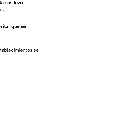
 llamas
hizo
a…
evitar que se
stablecimientos se