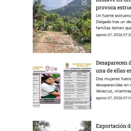
provoca estru
familias; ¿hay
Un fuerte estruend
Delgado tras un d
familias temen que
desprendimientos.
agosto 07, 2026 07:2
Desaparecen d
una de ellas e
Dos mujeres fuer
desaparecidas en 
Veracruz, mientras
mantienen activa 
agosto 07, 2026 07:14
Exportación d