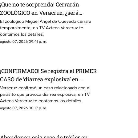
¡Que no te sorprenda! Cerrarán
ZOOLÓGICO en Veracruz; ¿será
definitivo?
El zoológico Miguel Ángel de Quevedo cerrará
temporalmente, en TV Azteca Veracruz te
contamos los detalles.
agosto 07, 2026 09:41 p. m.
¡CONFIRMADO! Se registra el PRIMER
CASO de ‘diarrea explosiva’ en
Veracruz; esto sabemos
Veracruz confirmó un caso relacionado con el
parásito que provoca diarrea explosiva, en TV
Azteca Veracruz te contamos los detalles.
agosto 07, 2026 08:17 p. m.
Abandonan caja seca de tráiler en