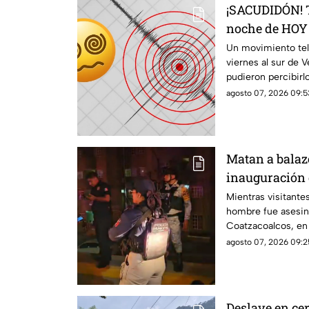
¡SACUDIDÓN! T
noche de HOY 
2026; ¿cuál fu
Un movimiento telú
viernes al sur de V
pudieron percibirl
agosto 07, 2026 09:5
Matan a balaz
inauguración 
Coatzacoalcos
Mientras visitantes
hombre fue asesin
Coatzacoalcos, en
inseguridad del mu
agosto 07, 2026 09:2
Deslave en cer