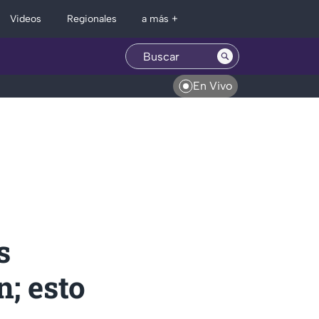
Regionales
Videos
a más +
En Vivo
s
n; esto