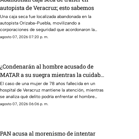
autopista de Veracruz; esto sabemos
Una caja seca fue localizada abandonada en la
autopista Orizaba-Puebla, movilizando a
corporaciones de seguridad que acordonaron la
zona e iniciaron las investigaciones
agosto 07, 2026 07:20 p. m.
correspondientes.
¿Condenarán al hombre acusado de
MATAR a su suegra mientras la cuidaba
en un hospital de Veracruz? Esto se
El caso de una mujer de 78 años fallecida en un
hospital de Veracruz mantiene la atención, mientras
sabe
se analiza qué delito podría enfrentar el hombre
detenido por la presunta agresión.
agosto 07, 2026 06:06 p. m.
PAN acusa al morenismo de intentar