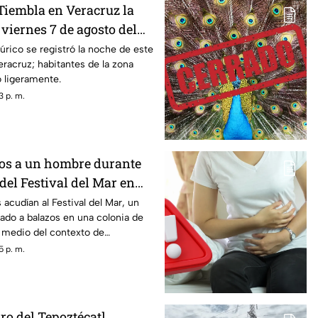
iembla en Veracruz la
viernes 7 de agosto del
e la magnitud y epicentro?
rico se registró la noche de este
eracruz; habitantes de la zona
o ligeramente.
3 p. m.
os a un hombre durante
del Festival del Mar en
 acudían al Festival del Mar, un
ado a balazos en una colonia de
 medio del contexto de
nicipio.
5 p. m.
ro del Tepoztécatl