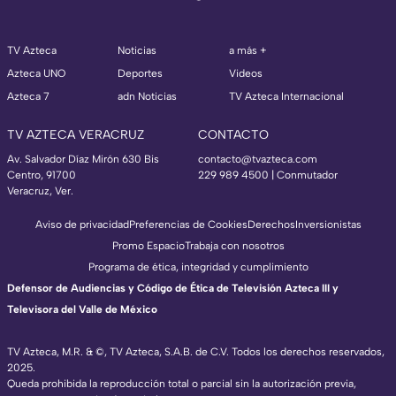
TV Azteca
Noticias
a más +
Azteca UNO
Deportes
Videos
Azteca 7
adn Noticias
TV Azteca Internacional
TV AZTECA VERACRUZ
CONTACTO
Av. Salvador Díaz Mirón 630 Bis
contacto@tvazteca.com
Centro, 91700
229 989 4500 | Conmutador
Veracruz, Ver.
Aviso de privacidad
Preferencias de Cookies
Derechos
Inversionistas
Promo Espacio
Trabaja con nosotros
Programa de ética, integridad y cumplimiento
Defensor de Audiencias y Código de Ética de Televisión Azteca III y
Televisora del Valle de México
TV Azteca, M.R. & ©, TV Azteca, S.A.B. de C.V. Todos los derechos reservados,
2025.
Queda prohibida la reproducción total o parcial sin la autorización previa,