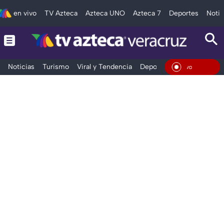
en vivo
TV Azteca
Azteca UNO
Azteca 7
Deportes
Notic
Noticias
Turismo
Viral y Tendencia
Deportes
Espectáculos
En Vivo