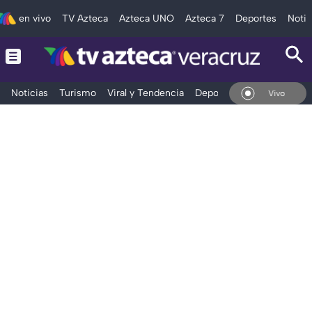
en vivo
TV Azteca
Azteca UNO
Azteca 7
Deportes
Notic
Noticias
Turismo
Viral y Tendencia
Deportes
Espectáculos
En Vivo