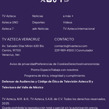
TV Azteca
Noticias
a más +
Azteca UNO
Deportes
Videos
Azteca 7
adn Noticias
TV Azteca Internacional
TV AZTECA VERACRUZ
CONTACTO
Av. Salvador Díaz Mirón 630 Bis
contacto@tvazteca.com
Centro, 91700
229 989 4500 | Conmutador
Veracruz, Ver.
Aviso de privacidad
Preferencias de Cookies
Derechos
Inversionistas
Promo Espacio
Trabaja con nosotros
Programa de ética, integridad y cumplimiento
Defensor de Audiencias y Código de Ética de Televisión Azteca III y
Televisora del Valle de México
TV Azteca, M.R. & ©, TV Azteca, S.A.B. de C.V. Todos los derechos reservados,
2025.
Queda prohibida la reproducción total o parcial sin la autorización previa,