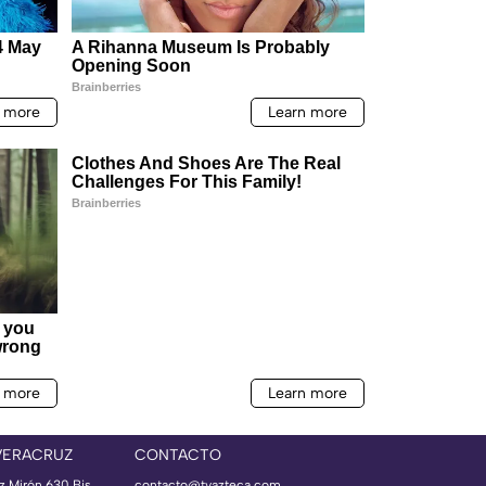
VERACRUZ
CONTACTO
az Mirón 630 Bis
contacto@tvazteca.com