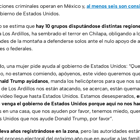
ciones criminales operan en México y,
al menos seis son con
obierno de Estados Unidos.
o se estima que
hay 10 grupos disputándose distintas region
Los Ardillos, ha sembrado el terror en Chilapa, obligando a l
es de la montaña a defenderse solos ante el nulo apoyo de 
es o federales.
do, una mujer pide ayuda al gobierno de Estados Unidos: “Qu
do, no estamos comiendo, apóyenos, este video queremos que
nald Trump ayúdanos
, manda los helicópteros para que nos s
 de Los Ardillos nos están atacando, se acercan, están quema
video llegue hasta Estados Unidos. Estamos desesperados,
e
 venga el gobierno de Estados Unidos porque aquí no nos ha
 en una casa, que nos ayuden por favor, tenemos miedo, que
s Unidos que nos ayude Donald Trump, por favor”.
leva años registrándose en la zona
, pero las autoridades est
l proceso electoral del próximo año que en ayudar a las fami