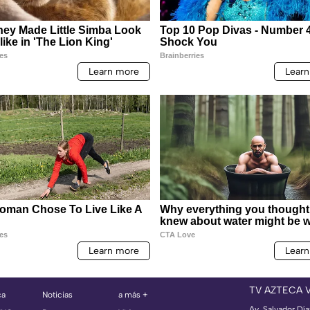
TV AZTECA 
ca
Noticias
a más +
Av. Salvador Dí