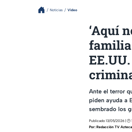
Noticias
Video
‘Aquí n
familia
EE.UU. 
crimin
Ante el terror 
piden ayuda a E
sembrado los g
Publicado 13/05/2026 | 🕑 
Por:
Redacción TV Azteca