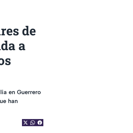
res de
uda a
os
lia en Guerrero
que han