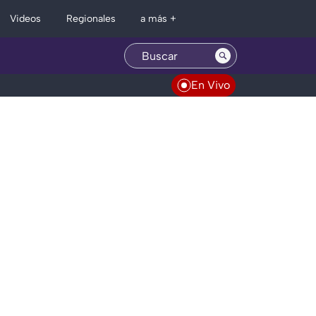
Regionales
Videos
a más +
En Vivo