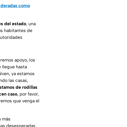
sideradas como
es del estado
, una
os habitantes de
autoridades
eremos apoyo, los
 llegue hasta
alven, ya estamos
ndo las casas,
stamos de rodillas
cen caso
, por favor,
remos que venga el
án más
lias desesperadas.