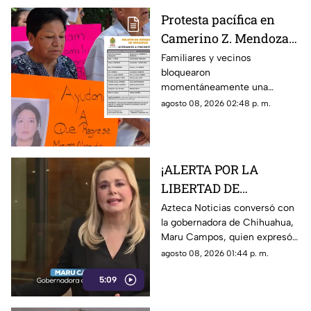
Protesta pacífica en
Camerino Z. Mendoza
por desaparición de
Familiares y vecinos
bloquearon
comerciante; ¿qué exige
momentáneamente una
su familia?
avenida de Camerino Z.
agosto 08, 2026 02:48 p. m.
Mendoza para exigir avances
en la búsqueda de una
comerciante desaparecida
desde el jueves.
¡ALERTA POR LA
LIBERTAD DE
EXPRESIÓN! Maru
Azteca Noticias conversó con
la gobernadora de Chihuahua,
Campos advierte
Maru Campos, quien expresó
posibles riesgos por
su preocupación por los
agosto 08, 2026 01:44 p. m.
nuevos lineamientos
nuevos lineamientos y advirtió
5:09
que podrían afectar la libertad
de expresión.