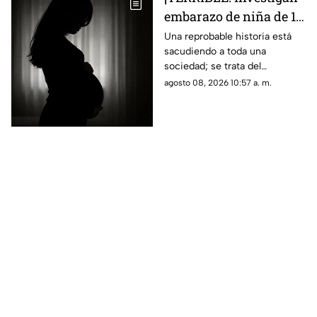
embarazo de niña de 11
años; esto se sabe
Una reprobable historia está
sacudiendo a toda una
(+VIDEO)
sociedad; se trata del
embarazo de una niña de 11
agosto 08, 2026 10:57 a. m.
años; tras varias semanas su
vecino se dio cuenta del
hecho