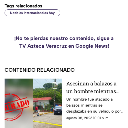
Tags relacionados
Noticias internacionales hoy
¡No te pierdas nuestro contenido, sigue a
TV Azteca Veracruz en Google News!
CONTENIDO RELACIONADO
Asesinan a balazos a
un hombre mientras
circulaba en su unidad
Un hombre fue atacado a
balazos mientras se
en Poza Rica
desplazaba en su vehículo por
una colonia de Poza Rica,
agosto 08, 2026 10:01 p. m.
donde policías acordonaron la