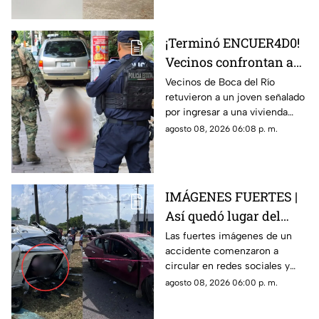
zona tras el crimen.
¡Terminó ENCUER4D0!
Vecinos confrontan a
presunto ladrón en
Vecinos de Boca del Río
retuvieron a un joven señalado
Infonavit de Boca del
por ingresar a una vivienda
Río
durante la madrugada y lo
agosto 08, 2026 06:08 p. m.
entregaron a las autoridades
tras exhibirlo.
IMÁGENES FUERTES |
Así quedó lugar del
accidente en carretera
Las fuertes imágenes de un
accidente comenzaron a
de Veracruz donde un
circular en redes sociales y
joven MURIÓ; su madre
muestran los momentos
agosto 08, 2026 06:00 p. m.
está grave
posteriores a un choque que
terminó separando a una