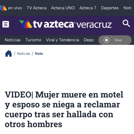
en vivo
TV Azteca
Azteca UNO
Azteca 7
Deportes
Notic
Noticias
Turismo
Viral y Tendencia
Deportes
Espectáculos
En Vivo
Noticias
Nota
VIDEO| Mujer muere en motel
y esposo se niega a reclamar
cuerpo tras ser hallada con
otros hombres