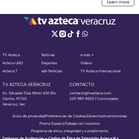
TV Azteca
Noticias
a más +
Azteca UNO
Deportes
Videos
Azteca 7
adn Noticias
TV Azteca Internacional
TV AZTECA VERACRUZ
CONTACTO
Av. Salvador Díaz Mirón 630 Bis
contacto@tvazteca.com
Centro, 91700
229 989 4500 | Conmutador
Veracruz, Ver.
Aviso de privacidad
Preferencias de Cookies
Derechos
Inversionistas
Promo Espacio
Trabaja con nosotros
Programa de ética, integridad y cumplimiento
Defensor de Audiencias y Código de Ética de Televisión Azteca III y