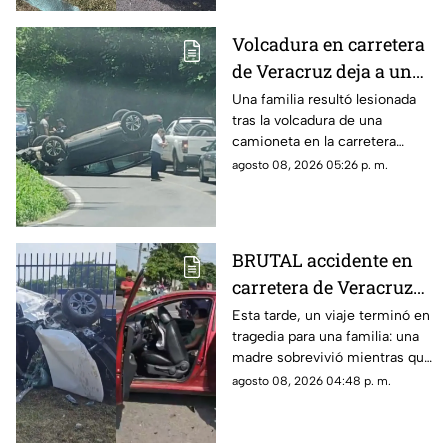
madre de su hijo.
Volcadura en carretera
de Veracruz deja a una
familia lesionada
Una familia resultó lesionada
tras la volcadura de una
camioneta en la carretera
Fortín-Orizaba, donde la
agosto 08, 2026 05:26 p. m.
circulación fue cerrada
mientras cuerpos de
emergencia atendían el
accidente.
BRUTAL accidente en
carretera de Veracruz
deja a joven MUERTO y
Esta tarde, un viaje terminó en
tragedia para una familia: una
a su madre gravemente
madre sobrevivió mientras que
herida; buscan a sus
su hijo murió tras el fuerte
agosto 08, 2026 04:48 p. m.
familiares
impacto.