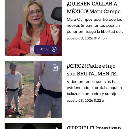
¡QUIEREN CALLAR A
MÉXICO! Maru Campos
alerta por nuevos
Maru Campos advirtió que los
nuevos lineamientos podrían
lineamientos y posible
poner en riesgo la libertad de
censura
expresión y abrir la puerta a
agosto 08, 2026 01:41 p. m.
sanciones contra medios y
0:58
periodistas.
¡ATROZ! Padre e hijo
son BRUTALMENTE
atacados con arma en
Video en redes sociales ha
evidenciado el brutal ataque a
riña; hay un MUERTO
balazos a un padre y su hijo
(+VIDEO)
que dejó a un muerto; esto es
agosto 08, 2026 11:22 a. m.
lo que se sabe del caso. Aquí
detalles.
¡TERRIBLE! Investigan