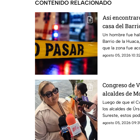
CONTENIDO RELACIONADO
Así encontrar
casa del Barri
Veracruz
Un hombre fue hal
Barrio de la Huaca,
que la zona fue ac
agosto 05, 2026 10:32
Congreso de V
alcaldes de M
podrían ser d
Luego de que el Co
los alcaldes de Úrs
Sureste, estos pod
autoridades. Uno e
agosto 05, 2026 09:3
otro por homicidio