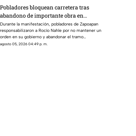
Pobladores bloquean carretera tras
abandono de importante obra en
Catemaco; exigen solución de Rocío
Durante la manifestación, pobladores de Zapoapan
responsabilizaron a Rocío Nahle por no mantener un
Nahle
orden en su gobierno y abandonar el tramo
carretero que se encontraba en obra.
agosto 05, 2026 04:49 p. m.