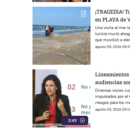
¡TRAGEDIA! T
en PLAYA de V
Una visita al mar 
turista murió ahog
que movilizó a el
seguridad.
agosto 05, 2026 08:0
Lineamientos 
audiencias s
Diversas voces cu
impulsados por el 
riesgos para los m
agosto 05, 2026 05:12
2:43