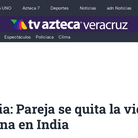
a UNO
Azteca 7
Deportes
Noticias
adn Noticias
Espectáculos
Policiaca
Clima
a: Pareja se quita la v
ina en India