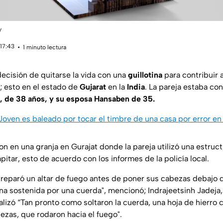
y
 17:43
1 minuto lectura
decisión de quitarse la vida con una
guillotina
para contribuir 
; esto en el estado de
Gujarat
en la
India
. La pareja estaba co
de 38 años, y su esposa Hansaben de 35.
Joven es baleado por tocar el timbre de una casa por error en
n en una granja en Gurajat donde la pareja utilizó una estruc
pitar, esto de acuerdo con los informes de la policía local.
preparó un altar de fuego antes de poner sus cabezas debaj
tina sostenida por una cuerda",
mencionó; Indrajeetsinh Jadeja,
alizó
“Tan pronto como soltaron la cuerda, una hoja de hierro c
zas, que rodaron hacia el fuego".