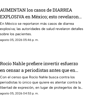
AUMENTAN los casos de DIARREA
EXPLOSIVA en México; esto revelaron
de los pacientes
En México se reportaron más casos de diarrea
explosiva; las autoridades de salud revelaron detalles
sobre los pacientes.
agosto 05, 2026 05:46 p. m.
Rocío Nahle prefiere invertir esfuerzo
en censar a periodistas antes que en
protegerlos de la violencia
Con el censo que Rocío Nahle busca contra los
periodistas lo único que quiere es atentar contra la
libertad de expresión, en lugar de protegerlos de las
agresiones que se han registrado en la entidad.
agosto 05, 2026 04:53 p. m.