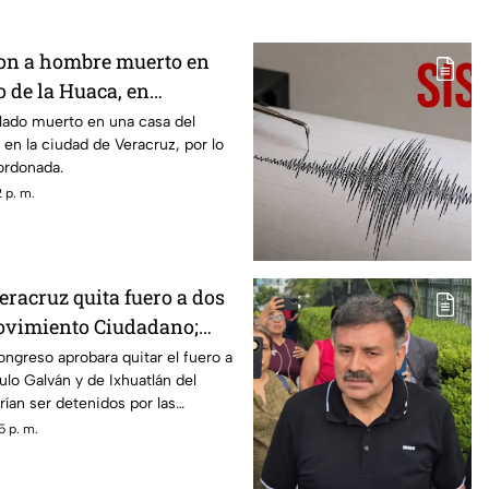
on a hombre muerto en
o de la Huaca, en
lado muerto en una casa del
 en la ciudad de Veracruz, por lo
ordonada.
 p. m.
eracruz quita fuero a dos
ovimiento Ciudadano;
etenidos
ngreso aprobara quitar el fuero a
ulo Galván y de Ixhuatlán del
rían ser detenidos por las
s acusado de desaparición y el
5 p. m.
.