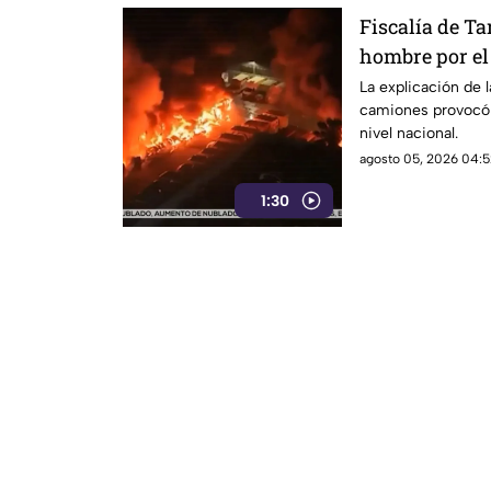
Fiscalía de T
hombre por el 
camiones de p
La explicación de l
camiones provocó 
nivel nacional.
agosto 05, 2026 04:5
1:30