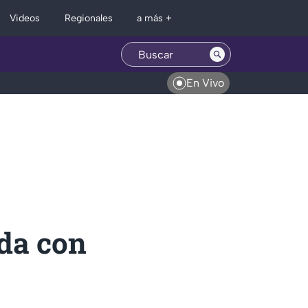
Regionales
Videos
a más +
En Vivo
ida con