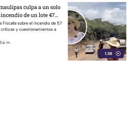
amaulipas culpa a un solo
incendio de un lote 47
apitas
a Fiscalía sobre el incendio de 57
críticas y cuestionamientos a
2 p. m.
1:38