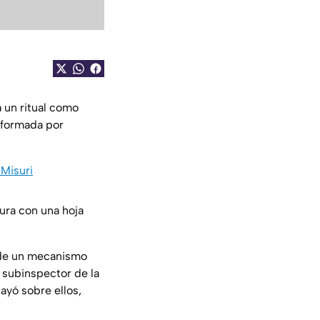
a un ritual como
nformada por
 Misuri
tura con una hoja
o de un mecanismo
 subinspector de la
ayó sobre ellos,