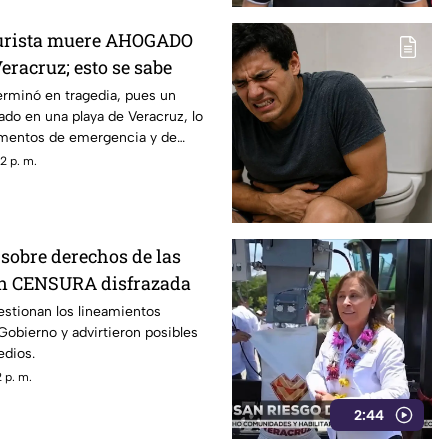
urista muere AHOGADO
eracruz; esto se sabe
terminó en tragedia, pues un
ado en una playa de Veracruz, lo
ementos de emergencia y de
2 p. m.
sobre derechos de las
on CENSURA disfrazada
estionan los lineamientos
Gobierno y advirtieron posibles
edios.
 p. m.
2:44