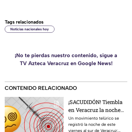
Tags relacionados
Noticias nacionales hoy
¡No te pierdas nuestro contenido, sigue a
TV Azteca Veracruz en Google News!
CONTENIDO RELACIONADO
¡SACUDIDÓN! Tiembla
en Veracruz la noche
de HOY viernes 7 de
Un movimiento telúrico se
registró la noche de este
agosto del 2026; ¿cuál
viernes al sur de Veracruz;