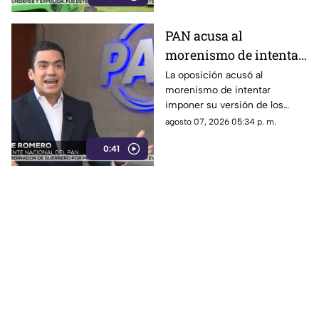
preocupación por la extorsión.
PAN acusa al
morenismo de intentar
imponer su versión
La oposición acusó al
morenismo de intentar
mediante censura
imponer su versión de los
hechos y censurar
agosto 07, 2026 05:34 p. m.
señalamientos contra
0:41
funcionarios de la 4T.