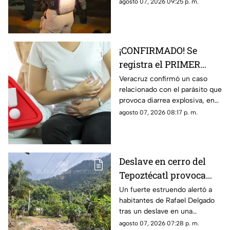
colonia de Coatzacoalcos, en
agosto 07, 2026 09:25 p. m.
medio del contexto de
inseguridad del municipio.
¡CONFIRMADO! Se
registra el PRIMER
CASO de ‘diarrea
Veracruz confirmó un caso
relacionado con el parásito que
explosiva’ en Veracruz;
provoca diarrea explosiva, en
esto sabemos
TV Azteca Veracruz te
agosto 07, 2026 08:17 p. m.
contamos los detalles.
Deslave en cerro del
Tepoztécatl provoca
estruendo y preocupa a
Un fuerte estruendo alertó a
habitantes de Rafael Delgado
familias; ¿hay heridos?
tras un deslave en una
montaña, mientras familias
agosto 07, 2026 07:28 p. m.