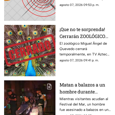
fue la magnitud y
habitantes de la zona pudieron
agosto 07, 2026 09:53 p. m.
epicentro?
percibirlo ligeramente.
¡Que no te sorprenda!
Cerrarán ZOOLÓGICO
en Veracruz; ¿será
El zoológico Miguel Ángel de
Quevedo cerrará
definitivo?
temporalmente, en TV Azteca
Veracruz te contamos los
agosto 07, 2026 09:41 p. m.
detalles.
Matan a balazos a un
hombre durante
inauguración del
Mientras visitantes acudían al
Festival del Mar, un hombre
Festival del Mar en
fue asesinado a balazos en una
Coatzacoalcos