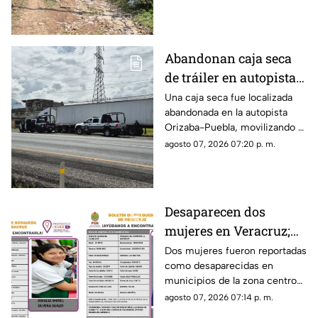
temen que las lluvias
provoquen nuevos
desprendimientos.
Abandonan caja seca
de tráiler en autopista
de Veracruz; esto
Una caja seca fue localizada
abandonada en la autopista
sabemos
Orizaba-Puebla, movilizando a
corporaciones de seguridad
agosto 07, 2026 07:20 p. m.
que acordonaron la zona e
iniciaron las investigaciones
correspondientes.
Desaparecen dos
mujeres en Veracruz;
una de ellas es menor
Dos mujeres fueron reportadas
como desaparecidas en
de 12 años
municipios de la zona centro
de Veracruz, mientras
agosto 07, 2026 07:14 p. m.
familiares y autoridades