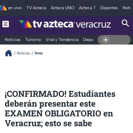
en vivo
TV Azteca
Azteca UNO
Azteca 7
Deportes
Notic
Noticias
Turismo
Viral y Tendencia
Deportes
Espectáculos
En Viv
Noticias
Nota
¡CONFIRMADO! Estudiantes
deberán presentar este
EXAMEN OBLIGATORIO en
Veracruz; esto se sabe