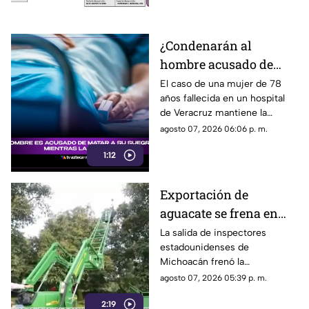
mantienen activa su búsqueda.
¿Condenarán al
hombre acusado de
MATAR a su suegra
El caso de una mujer de 78
años fallecida en un hospital
mientras la cuidaba en
de Veracruz mantiene la
un hospital de
atención, mientras se analiza
agosto 07, 2026 06:06 p. m.
Veracruz? Esto se sabe
qué delito podría enfrentar el
1:12
hombre detenido por la
presunta agresión.
Exportación de
aguacate se frena en
Michoacán tras salida
La salida de inspectores
estadounidenses de
de inspectores de
Michoacán frenó la
Estados Unidos
exportación de aguacate y
agosto 07, 2026 05:39 p. m.
dejó pérdidas millonarias,
2:19
mientras persiste la