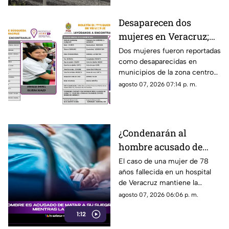
correspondientes.
Desaparecen dos
mujeres en Veracruz;
una de ellas es menor
Dos mujeres fueron reportadas
como desaparecidas en
de 12 años
municipios de la zona centro
de Veracruz, mientras
agosto 07, 2026 07:14 p. m.
familiares y autoridades
mantienen activa su búsqueda.
¿Condenarán al
hombre acusado de
MATAR a su suegra
El caso de una mujer de 78
años fallecida en un hospital
mientras la cuidaba en
de Veracruz mantiene la
un hospital de
atención, mientras se analiza
agosto 07, 2026 06:06 p. m.
Veracruz? Esto se sabe
qué delito podría enfrentar el
1:12
hombre detenido por la
presunta agresión.