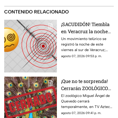
CONTENIDO RELACIONADO
¡SACUDIDÓN! Tiembla
en Veracruz la noche
de HOY viernes 7 de
Un movimiento telúrico se
registró la noche de este
agosto del 2026; ¿cuál
viernes al sur de Veracruz;
fue la magnitud y
habitantes de la zona pudieron
agosto 07, 2026 09:53 p. m.
epicentro?
percibirlo ligeramente.
¡Que no te sorprenda!
Cerrarán ZOOLÓGICO
en Veracruz; ¿será
El zoológico Miguel Ángel de
Quevedo cerrará
definitivo?
temporalmente, en TV Azteca
Veracruz te contamos los
agosto 07, 2026 09:41 p. m.
detalles.