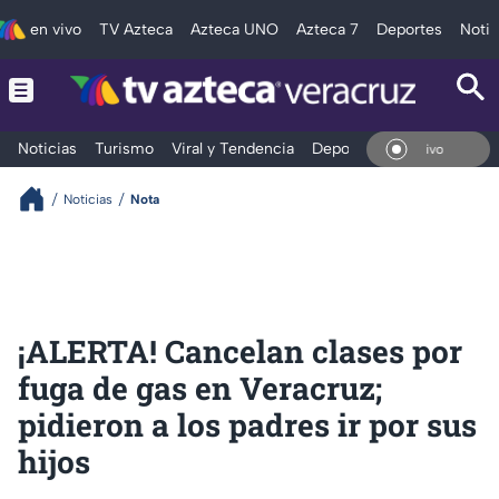
en vivo
TV Azteca
Azteca UNO
Azteca 7
Deportes
Notic
Noticias
Turismo
Viral y Tendencia
Deportes
Espectáculos
En Vivo
Noticias
Nota
¡ALERTA! Cancelan clases por
fuga de gas en Veracruz;
pidieron a los padres ir por sus
hijos