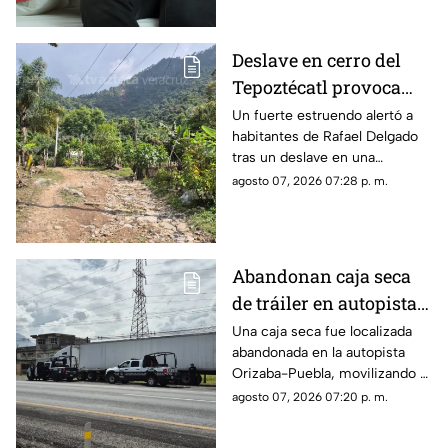
Deslave en cerro del
Tepoztécatl provoca
estruendo y preocupa a
Un fuerte estruendo alertó a
habitantes de Rafael Delgado
familias; ¿hay heridos?
tras un deslave en una
montaña, mientras familias
agosto 07, 2026 07:28 p. m.
temen que las lluvias
provoquen nuevos
desprendimientos.
Abandonan caja seca
de tráiler en autopista
de Veracruz; esto
Una caja seca fue localizada
abandonada en la autopista
sabemos
Orizaba-Puebla, movilizando a
corporaciones de seguridad
agosto 07, 2026 07:20 p. m.
que acordonaron la zona e
iniciaron las investigaciones