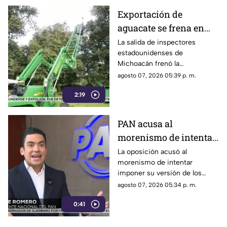
Exportación de
aguacate se frena en
Michoacán tras salida
La salida de inspectores
estadounidenses de
de inspectores de
Michoacán frenó la
Estados Unidos
exportación de aguacate y
agosto 07, 2026 05:39 p. m.
dejó pérdidas millonarias,
2:19
mientras persiste la
preocupación por la extorsión.
PAN acusa al
morenismo de intentar
imponer su versión
La oposición acusó al
morenismo de intentar
mediante censura
imponer su versión de los
hechos y censurar
agosto 07, 2026 05:34 p. m.
señalamientos contra
0:41
funcionarios de la 4T.