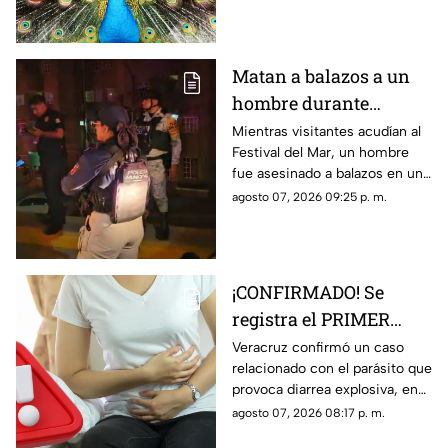
Matan a balazos a un
hombre durante
inauguración del
Mientras visitantes acudían al
Festival del Mar, un hombre
Festival del Mar en
fue asesinado a balazos en una
Coatzacoalcos
colonia de Coatzacoalcos, en
agosto 07, 2026 09:25 p. m.
medio del contexto de
inseguridad del municipio.
¡CONFIRMADO! Se
registra el PRIMER
CASO de ‘diarrea
Veracruz confirmó un caso
relacionado con el parásito que
explosiva’ en Veracruz;
provoca diarrea explosiva, en
esto sabemos
TV Azteca Veracruz te
agosto 07, 2026 08:17 p. m.
contamos los detalles.