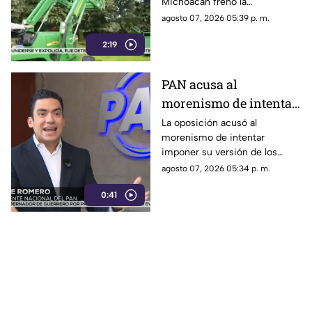
Michoacán frenó la
Estados Unidos
exportación de aguacate y
agosto 07, 2026 05:39 p. m.
dejó pérdidas millonarias,
2:19
mientras persiste la
preocupación por la extorsión.
PAN acusa al
morenismo de intentar
imponer su versión
La oposición acusó al
morenismo de intentar
mediante censura
imponer su versión de los
hechos y censurar
agosto 07, 2026 05:34 p. m.
señalamientos contra
0:41
funcionarios de la 4T.