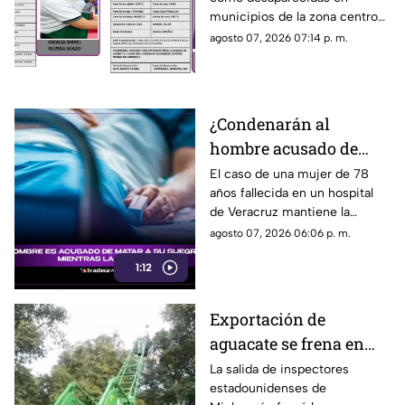
de 12 años
municipios de la zona centro
de Veracruz, mientras
agosto 07, 2026 07:14 p. m.
familiares y autoridades
mantienen activa su búsqueda.
¿Condenarán al
hombre acusado de
MATAR a su suegra
El caso de una mujer de 78
años fallecida en un hospital
mientras la cuidaba en
de Veracruz mantiene la
un hospital de
atención, mientras se analiza
agosto 07, 2026 06:06 p. m.
Veracruz? Esto se sabe
qué delito podría enfrentar el
1:12
hombre detenido por la
presunta agresión.
Exportación de
aguacate se frena en
Michoacán tras salida
La salida de inspectores
estadounidenses de
de inspectores de