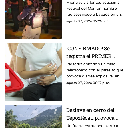
inauguración del
Mientras visitantes acudían al
Festival del Mar, un hombre
Festival del Mar en
fue asesinado a balazos en una
Coatzacoalcos
colonia de Coatzacoalcos, en
agosto 07, 2026 09:25 p. m.
medio del contexto de
inseguridad del municipio.
¡CONFIRMADO! Se
registra el PRIMER
CASO de ‘diarrea
Veracruz confirmó un caso
relacionado con el parásito que
explosiva’ en Veracruz;
provoca diarrea explosiva, en
esto sabemos
TV Azteca Veracruz te
agosto 07, 2026 08:17 p. m.
contamos los detalles.
Deslave en cerro del
Tepoztécatl provoca
estruendo y preocupa a
Un fuerte estruendo alertó a