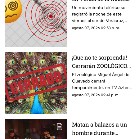
de HOY viernes 7 de
Un movimiento telúrico se
registró la noche de este
agosto del 2026; ¿cuál
viernes al sur de Veracruz;
fue la magnitud y
habitantes de la zona pudieron
agosto 07, 2026 09:53 p. m.
epicentro?
percibirlo ligeramente.
¡Que no te sorprenda!
Cerrarán ZOOLÓGICO
en Veracruz; ¿será
El zoológico Miguel Ángel de
Quevedo cerrará
definitivo?
temporalmente, en TV Azteca
Veracruz te contamos los
agosto 07, 2026 09:41 p. m.
detalles.
Matan a balazos a un
hombre durante