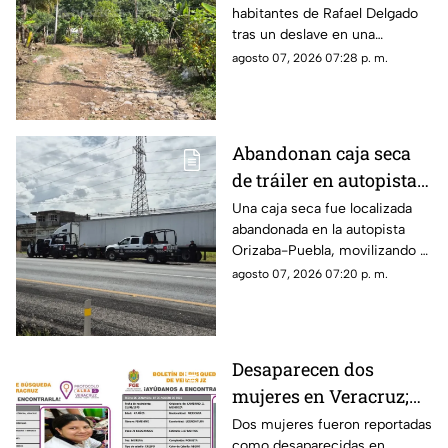
habitantes de Rafael Delgado
familias; ¿hay heridos?
tras un deslave en una
montaña, mientras familias
agosto 07, 2026 07:28 p. m.
temen que las lluvias
provoquen nuevos
desprendimientos.
Abandonan caja seca
de tráiler en autopista
de Veracruz; esto
Una caja seca fue localizada
abandonada en la autopista
sabemos
Orizaba-Puebla, movilizando a
corporaciones de seguridad
agosto 07, 2026 07:20 p. m.
que acordonaron la zona e
iniciaron las investigaciones
correspondientes.
Desaparecen dos
mujeres en Veracruz;
una de ellas es menor
Dos mujeres fueron reportadas
como desaparecidas en