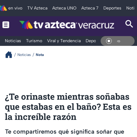
en vivo
TV Azteca
Azteca UNO
Azteca 7
Deportes
Notic
Noticias
Turismo
Viral y Tendencia
Deportes
Espectáculos
En Vi
Noticias
Nota
¿Te orinaste mientras soñabas
que estabas en el baño? Esta es
la increíble razón
Te compartiremos qué significa soñar que