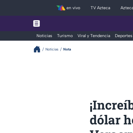
en vivo
TV Azteca
Aztec
Noticias
Turismo
Viral y Tendencia
Deportes
Noticias
Nota
¡Increí
dólar h