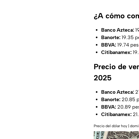
¿A cómo comp
Banco Azteca:
1
Banorte:
19.35 p
BBVA:
19.74 pes
Citibanamex:
19
Precio de ve
2025
Banco Azteca:
2
Banorte:
20.85 
BBVA:
20.89 pe
Citibanamex:
21
Precio del dólar hoy | dom