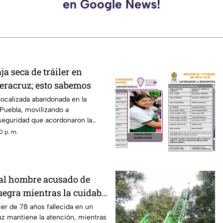
en Google News!
a seca de tráiler en
Veracruz; esto sabemos
localizada abandonada en la
Puebla, movilizando a
seguridad que acordonaron la
as investigaciones
0 p. m.
al hombre acusado de
egra mientras la cuidaba
 de Veracruz? Esto se
er de 78 años fallecida en un
uz mantiene la atención, mientras