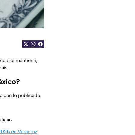
ico se mantiene,
país.
éxico?
o con lo publicado
lular.
 2025 en Veracruz