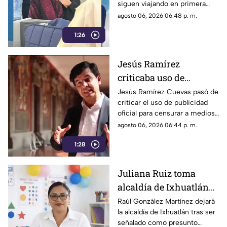
siguen viajando en primera
primera clase a Madrid
clase a otros países.
agosto 06, 2026 06:48 p. m.
1:26
Jesús Ramírez
criticaba uso de
publicidad oficial para
Jesús Ramírez Cuevas pasó de
criticar el uso de publicidad
censurar a medios, hoy
oficial para censurar a medios
es pieza clave en
de comunicación, a ser pieza
agosto 06, 2026 06:44 p. m.
estrategia de censura
clave en la estrategia de
del gobierno
1:28
censura del actual gobierno.
Juliana Ruiz toma
alcaldía de Ixhuatlán
para que Raúl González
Raúl González Martínez dejará
la alcaldía de Ixhuatlán tras ser
enfrente investigación
señalado como presunto