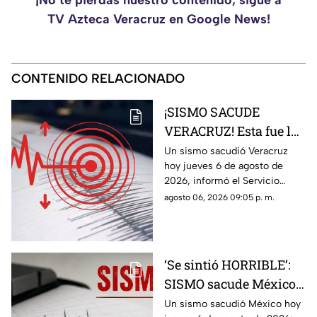
TV Azteca Veracruz en Google News!
CONTENIDO RELACIONADO
¡SISMO SACUDE
VERACRUZ! Esta fue la
magnitud de la
Un sismo sacudió Veracruz
hoy jueves 6 de agosto de
sacudida hoy 6 de
2026, informó el Servicio
agosto de 2026
Sismológico Nacional.
agosto 06, 2026 09:05 p. m.
‘Se sintió HORRIBLE’:
SISMO sacude México
hoy 6 de agosto de 2026
Un sismo sacudió México hoy