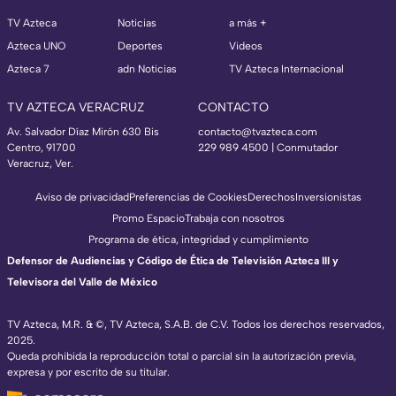
TV Azteca
Noticias
a más +
Azteca UNO
Deportes
Videos
Azteca 7
adn Noticias
TV Azteca Internacional
TV AZTECA VERACRUZ
CONTACTO
Av. Salvador Díaz Mirón 630 Bis
contacto@tvazteca.com
Centro, 91700
229 989 4500 | Conmutador
Veracruz, Ver.
Aviso de privacidad
Preferencias de Cookies
Derechos
Inversionistas
Promo Espacio
Trabaja con nosotros
Programa de ética, integridad y cumplimiento
Defensor de Audiencias y Código de Ética de Televisión Azteca III y
Televisora del Valle de México
TV Azteca, M.R. & ©, TV Azteca, S.A.B. de C.V. Todos los derechos reservados,
2025.
Queda prohibida la reproducción total o parcial sin la autorización previa,
expresa y por escrito de su titular.