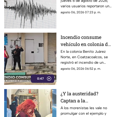
jueves 6 de agosto de 2026;
¿Cuál fue la magnitud?
varios usuarios reportaron una
percepción fuerte y “horrible”.
agosto 06, 2026 07:23 p. m.
Incendio consume
vehículo en colonia de
Coatzacoalcos (+VIDEO)
En la colonia Benito Juárez
Norte, en Coatzacoalcos, se
registró el incendio de un
vehículo, lo que movilizó a
agosto 06, 2026 06:52 p. m.
elementos de emergencias.
0:47
¿Y la austeridad?
Captan a la
gobernadora Layda
A los morenistas les vale no
promulgar con el ejemplo y
Sansores viajando en