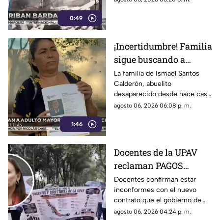
Veracruz [VIDEO]
consultar con los habitantes a
0:49
quienes les afectaría.
¡Incertidumbre! Familia
sigue buscando a
abuelito a casi un mes
La familia de Ismael Santos
Calderón, abuelito
de desaparecido en
desaparecido desde hace casi
Veracruz
un mes en Minatitlán,
agosto 06, 2026 06:08 p. m.
Veracruz, vive en la
1:46
incertidumbre al no saber nada
de su familiar.
Docentes de la UPAV
reclaman PAGOS
PENDIENTES a Rocío
Docentes confirman estar
inconformes con el nuevo
Nahle
contrato que el gobierno de
Rocío Nahle les está
agosto 06, 2026 04:24 p. m.