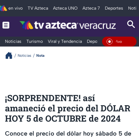
en vivo
TV Azteca
Azteca UNO
Azteca 7
Deportes
Notic
Noticias
Turismo
Viral y Tendencia
Deportes
Espectáculos
En Vivo
Noticias
Nota
¡SORPRENDENTE! así
amaneció el precio del DÓLAR
HOY 5 de OCTUBRE de 2024
Conoce el precio del dólar hoy sábado 5 de