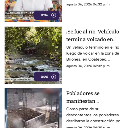
por homicidio
culpable por el homicidio de la
agosto 06, 2026 06:32 p. m.
periodista Roxana Guzmán.
0:36
¡Se fue al río! Vehículo
termina volcado en
Coatepec (+VIDEO)
Un vehículo terminó en el río
luego de volcar en la zona de
Briones, en Coatepec,
movilizando a elementos de
agosto 06, 2026 06:32 p. m.
emergencias.
0:26
Pobladores se
manifiestan
DERRIBANDO BARDA
Como parte de su
descontentos los pobladores
tras desacuerdo con
derribaron la construcción por
construcción en
realizar los trabajos sin
agosto 06, 2026 06:20 p. m.