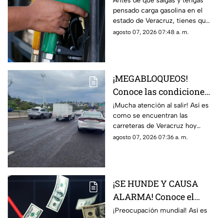
Antes de que salgas y tengas
pensado carga gasolina en el
hoy 7 de agosto 2026
estado de Veracruz, tienes que
saber los precio hoy viernes 7
agosto 07, 2026 07:48 a. m.
de agosto del 2026; aquí
detalles.
¡MEGABLOQUEOS!
Conoce las condiciones
de las carreteras de
¡Mucha atención al salir! Así es
como se encuentran las
Veracruz hoy 7 de
carreteras de Veracruz hoy
agosto 2026
viernes 7 de agosto del 2026,
agosto 07, 2026 07:36 a. m.
según lo confirmado por
Capufe y autoridades.
¡SE HUNDE Y CAUSA
ALARMA! Conoce el
precio del dólar hoy 7
¡Preocupación mundial! Así es