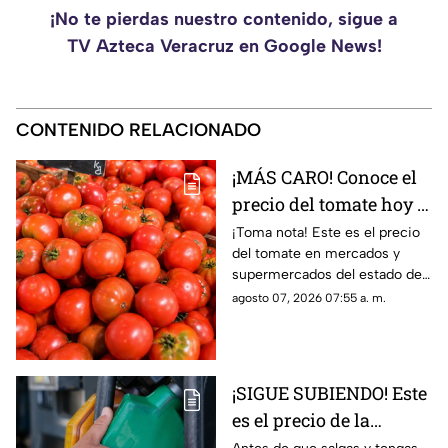
¡No te pierdas nuestro contenido, sigue a
TV Azteca Veracruz en Google News!
CONTENIDO RELACIONADO
¡MÁS CARO! Conoce el
precio del tomate hoy 7
de agosto 2026 en
¡Toma nota! Este es el precio
del tomate en mercados y
Veracruz
supermercados del estado de
Veracruz hoy viernes 7 de
agosto 07, 2026 07:55 a. m.
agosto del 2026. ¿Aumentó o
subió más?
¡SIGUE SUBIENDO! Este
es el precio de la
gasolina en Veracruz