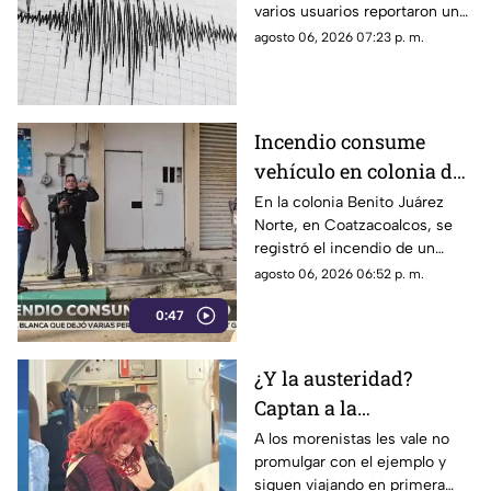
varios usuarios reportaron una
percepción fuerte y “horrible”.
agosto 06, 2026 07:23 p. m.
Incendio consume
vehículo en colonia de
Coatzacoalcos (+VIDEO)
En la colonia Benito Juárez
Norte, en Coatzacoalcos, se
registró el incendio de un
vehículo, lo que movilizó a
agosto 06, 2026 06:52 p. m.
elementos de emergencias.
0:47
¿Y la austeridad?
Captan a la
gobernadora Layda
A los morenistas les vale no
promulgar con el ejemplo y
Sansores viajando en
siguen viajando en primera