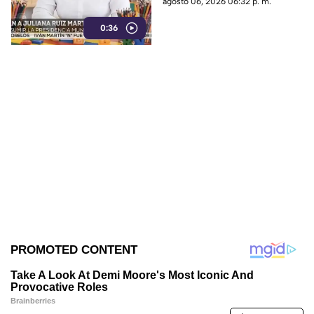
agosto 06, 2026 06:32 p. m.
periodista Roxana Guzmán.
0:36