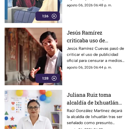
primera clase a Madrid
clase a otros países.
agosto 06, 2026 06:48 p. m.
1:26
Jesús Ramírez
criticaba uso de
publicidad oficial para
Jesús Ramírez Cuevas pasó de
criticar el uso de publicidad
censurar a medios, hoy
oficial para censurar a medios
es pieza clave en
de comunicación, a ser pieza
agosto 06, 2026 06:44 p. m.
estrategia de censura
clave en la estrategia de
del gobierno
1:28
censura del actual gobierno.
Juliana Ruiz toma
alcaldía de Ixhuatlán
para que Raúl González
Raúl González Martínez dejará
la alcaldía de Ixhuatlán tras ser
enfrente investigación
señalado como presunto
por homicidio
culpable por el homicidio de la