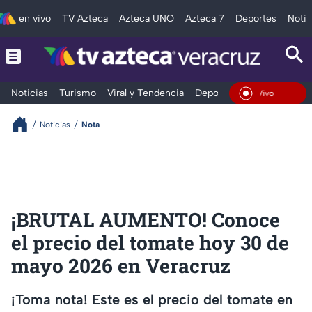
en vivo
TV Azteca
Azteca UNO
Azteca 7
Deportes
Notic
Noticias
Turismo
Viral y Tendencia
Deportes
Espectáculos
En Vivo
Noticias
Nota
¡BRUTAL AUMENTO! Conoce
el precio del tomate hoy 30 de
mayo 2026 en Veracruz
¡Toma nota! Este es el precio del tomate en