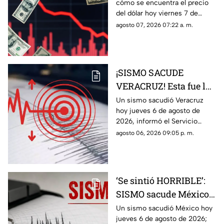
cómo se encuentra el precio
de agosto 2026 en
del dólar hoy viernes 7 de
Veracruz
agosto del 2026 en bancos de
agosto 07, 2026 07:22 a. m.
México y Veracruz, según con
Banco de México.
¡SISMO SACUDE
VERACRUZ! Esta fue la
magnitud de la
Un sismo sacudió Veracruz
hoy jueves 6 de agosto de
sacudida hoy 6 de
2026, informó el Servicio
agosto de 2026
Sismológico Nacional.
agosto 06, 2026 09:05 p. m.
‘Se sintió HORRIBLE’:
SISMO sacude México
hoy 6 de agosto de 2026
Un sismo sacudió México hoy
jueves 6 de agosto de 2026;
¿Cuál fue la magnitud?