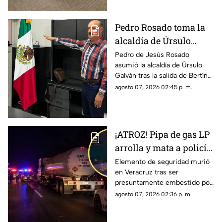
Escolar 2026-2027.
Pedro Rosado toma la
alcaldía de Úrsulo
Galván tras
Pedro de Jesús Rosado
asumió la alcaldía de Úrsulo
DESAFUERO de Bertín
Galván tras la salida de Bertín
Bravo; esto se sabe
Bravo, quien fue desaforado
agosto 07, 2026 02:45 p. m.
por una investigación por
presunta desaparición.
¡ATROZ! Pipa de gas LP
arrolla y mata a policía
durante operativo en
Elemento de seguridad murió
en Veracruz tras ser
autopista de Veracruz;
presuntamente embestido por
esto se sabe
una pipa que intentó evadir
agosto 07, 2026 02:36 p. m.
una revisión en la autopista
Cosoleacaque-La Tinaja.