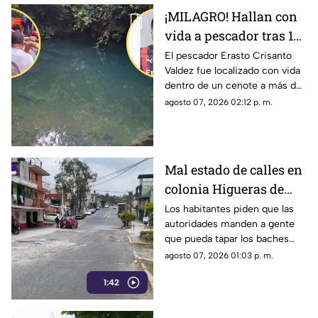
¡MILAGRO! Hallan con
vida a pescador tras 15
DÍAS desaparecido en
El pescador Erasto Crisanto
Valdez fue localizado con vida
cenote de Veracruz; así
dentro de un cenote a más de
lo encontraron
100 metros de profundidad en
agosto 07, 2026 02:12 p. m.
los límites de Veracruz y
Oaxaca.
Mal estado de calles en
colonia Higueras de
Xalapa presume
Los habitantes piden que las
autoridades manden a gente
amplia experiencia en
que pueda tapar los baches
dañar autos
con un poquito de mezcla.
agosto 07, 2026 01:03 p. m.
1:42