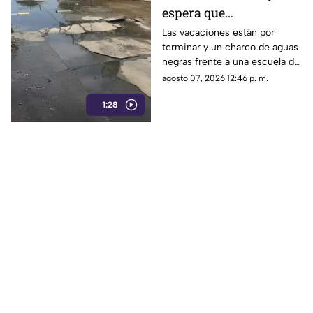
espera que
ESTUDIANTES
Las vacaciones están por
terminar y un charco de aguas
regresen de vacaciones
negras frente a una escuela de
en Coatzacoalcos
Coatzacoalcos ya espera que
agosto 07, 2026 12:46 p. m.
los estudiantes regresen.
1:28