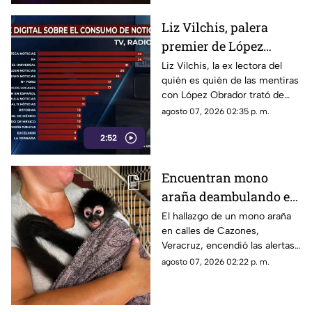
Liz Vilchis, palera
premier de López
Obrador cita mal
Liz Vilchis, la ex lectora del
quién es quién de las mentiras
informe sobre consumo
con López Obrador trató de
de noticias en 2026
mentir sobre el consumo de
agosto 07, 2026 02:35 p. m.
noticias en 2026 pero las
2:52
verdaderas cifras la
desmintieron.
Encuentran mono
araña deambulando en
calles de Veracruz; esto
El hallazgo de un mono araña
en calles de Cazones,
pasará con el ejemplar
Veracruz, encendió las alertas;
autoridades lo trasladaron a
agosto 07, 2026 02:22 p. m.
Xalapa para su revisión antes
de liberarlo.