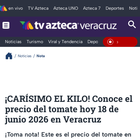
en vivo
TV Azteca
Azteca UNO
Azteca 7
Deportes
Notic
Noticias
Turismo
Viral y Tendencia
Deportes
Espectáculos
En Vivo
Noticias
Nota
¡CARÍSIMO EL KILO! Conoce el
precio del tomate hoy 18 de
junio 2026 en Veracruz
¡Toma nota! Este es el precio del tomate en