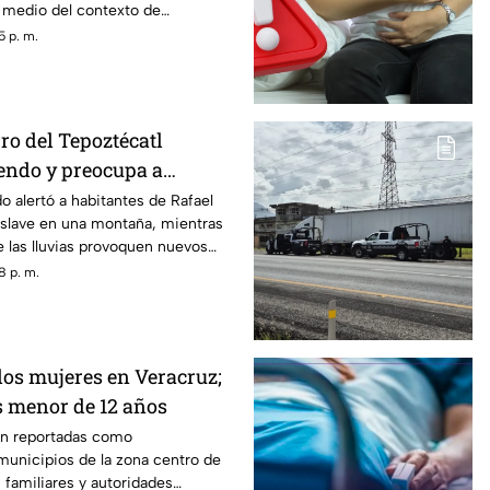
 medio del contexto de
nicipio.
5 p. m.
ro del Tepoztécatl
endo y preocupa a
 heridos?
o alertó a habitantes de Rafael
eslave en una montaña, mientras
 las lluvias provoquen nuevos
8 p. m.
os mujeres en Veracruz;
s menor de 12 años
on reportadas como
municipios de la zona centro de
 familiares y autoridades