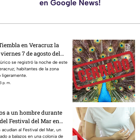
en Google News!
iembla en Veracruz la
viernes 7 de agosto del
e la magnitud y epicentro?
rico se registró la noche de este
eracruz; habitantes de la zona
o ligeramente.
3 p. m.
os a un hombre durante
del Festival del Mar en
 acudían al Festival del Mar, un
ado a balazos en una colonia de