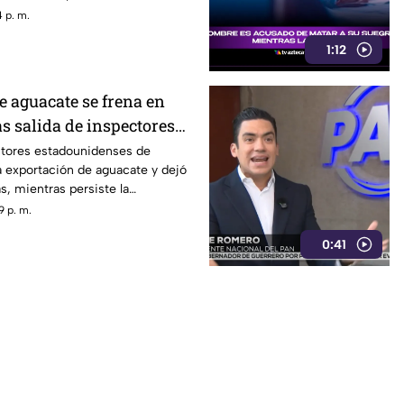
su búsqueda.
 p. m.
1:12
e aguacate se frena en
s salida de inspectores
idos
ectores estadounidenses de
a exportación de aguacate y dejó
s, mientras persiste la
a extorsión.
9 p. m.
0:41