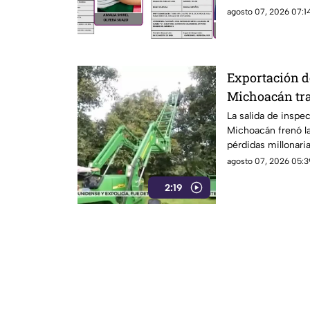
mantienen activa 
agosto 07, 2026 07:14
Exportación d
Michoacán tra
de Estados Un
La salida de insp
Michoacán frenó l
pérdidas millonaria
preocupación por l
agosto 07, 2026 05:3
2:19