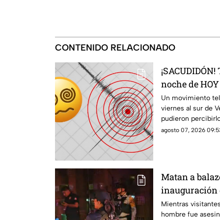
CONTENIDO RELACIONADO
¡SACUDIDÓN! T
noche de HOY 
2026; ¿cuál fu
Un movimiento telú
viernes al sur de V
pudieron percibirl
agosto 07, 2026 09:5
Matan a balaz
inauguración 
Coatzacoalcos
Mientras visitantes
hombre fue asesin