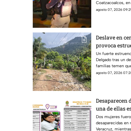
Coatzacoalcos, en
inseguridad del mu
agosto 07, 2026 09:2
Deslave en cer
provoca estru
familias; ¿hay
Un fuerte estruend
Delgado tras un d
familias temen que
desprendimientos.
agosto 07, 2026 07:2
Desaparecen d
una de ellas e
Dos mujeres fuer
desaparecidas en 
Veracruz, mientras