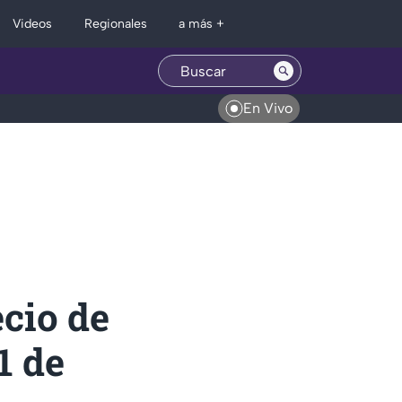
Regionales
Videos
a más +
En Vivo
ecio de
1 de