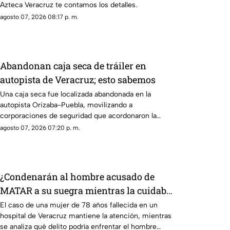
Azteca Veracruz te contamos los detalles.
agosto 07, 2026 08:17 p. m.
Abandonan caja seca de tráiler en
autopista de Veracruz; esto sabemos
Una caja seca fue localizada abandonada en la
autopista Orizaba-Puebla, movilizando a
corporaciones de seguridad que acordonaron la
zona e iniciaron las investigaciones
agosto 07, 2026 07:20 p. m.
correspondientes.
¿Condenarán al hombre acusado de
MATAR a su suegra mientras la cuidaba
en un hospital de Veracruz? Esto se
El caso de una mujer de 78 años fallecida en un
hospital de Veracruz mantiene la atención, mientras
sabe
se analiza qué delito podría enfrentar el hombre