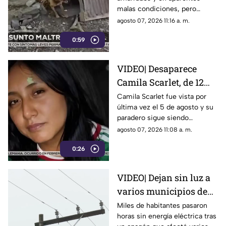
desaparecen tras
malas condiciones, pero
intento de rescatarlos
cuando un rescatista regresó
agosto 07, 2026 11:16 a. m.
por ellos ya no estaban; ahora
0:59
nadie sabe dónde están.
VIDEO| Desaparece
Camila Scarlet, de 12
años; activan búsqueda
Camila Scarlet fue vista por
última vez el 5 de agosto y su
urgente en Veracruz
paradero sigue siendo
desconocido. Autoridades
agosto 07, 2026 11:08 a. m.
activaron el Protocolo Alba en
0:26
Veracruz.
VIDEO| Dejan sin luz a
varios municipios de
Veracruz; servicio fue
Miles de habitantes pasaron
horas sin energía eléctrica tras
restablecido