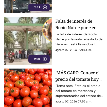
que el próximo año realizará
2:42
otra compra millonaria.
Falta de interés de
Rocío Nahle pone en
riesgo economía de
La falta de interés de Rocío
Nahle por levantar el estado de
Veracruz; cierre de
Veracruz, está llevando en
ingenio lo exhibe
picada a los veracruzanos
agosto 07, 2026 09:18 a. m.
quienes ahora sufren el cierre
2:20
de un ingenio que fue su
sustento económico durante
varios años.
¡MÁS CARO! Conoce el
precio del tomate hoy 7
de agosto 2026 en
¡Toma nota! Este es el precio
del tomate en mercados y
Veracruz
supermercados del estado de
Veracruz hoy viernes 7 de
agosto 07, 2026 07:55 a. m.
agosto del 2026. ¿Aumentó o