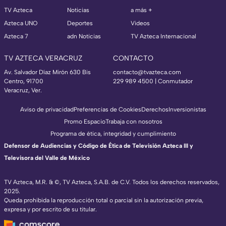
TV Azteca
Noticias
a más +
Azteca UNO
Deportes
Videos
Azteca 7
adn Noticias
TV Azteca Internacional
TV AZTECA VERACRUZ
CONTACTO
Av. Salvador Díaz Mirón 630 Bis
contacto@tvazteca.com
Centro, 91700
229 989 4500 | Conmutador
Veracruz, Ver.
Aviso de privacidad
Preferencias de Cookies
Derechos
Inversionistas
Promo Espacio
Trabaja con nosotros
Programa de ética, integridad y cumplimiento
Defensor de Audiencias y Código de Ética de Televisión Azteca III y
Televisora del Valle de México
TV Azteca, M.R. & ©, TV Azteca, S.A.B. de C.V. Todos los derechos reservados,
2025.
Queda prohibida la reproducción total o parcial sin la autorización previa,
expresa y por escrito de su titular.