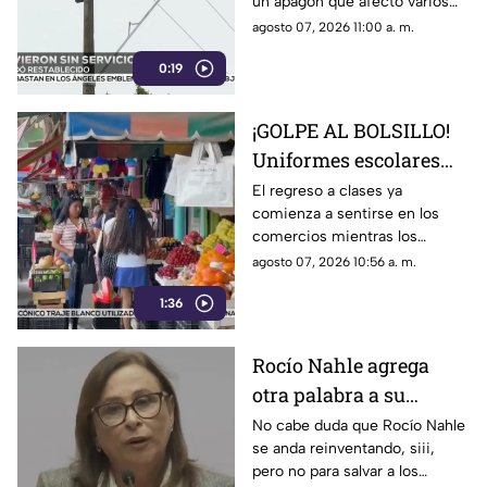
un apagón que afectó varios
municipios del sur de
agosto 07, 2026 11:00 a. m.
Veracruz; el suministro fue
0:19
restablecido.
¡GOLPE AL BOLSILLO!
Uniformes escolares
suben de precio;
El regreso a clases ya
comienza a sentirse en los
comerciantes esperan
comercios mientras los
salvar sus ventas con
precios de los uniformes
agosto 07, 2026 10:56 a. m.
el regreso a clases en
aumentaron y las ventas aún
Veracruz
1:36
no logran despegar en Poza
Rica.
Rocío Nahle agrega
otra palabra a su
vocabulario de escape;
No cabe duda que Rocío Nahle
se anda reinventando, siii,
además del 'NO SÉ' ya
pero no para salvar a los
estrenó el 'CUÁLES'