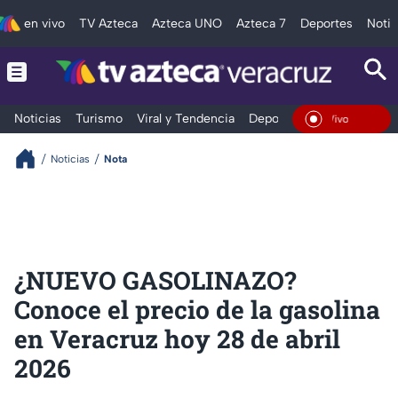
en vivo
TV Azteca
Azteca UNO
Azteca 7
Deportes
Notic
Noticias
Turismo
Viral y Tendencia
Deportes
Espectáculos
En Vivo
Noticias
Nota
¿NUEVO GASOLINAZO?
Conoce el precio de la gasolina
en Veracruz hoy 28 de abril
2026