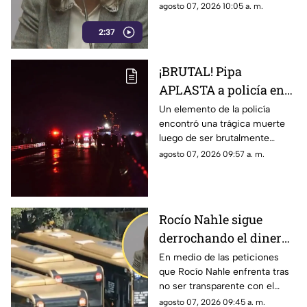
veracruzanos, sino para seguir
agosto 07, 2026 10:05 a. m.
escapando de los lugares
2:37
cuando se le realizan
preguntas incómodas.
¡BRUTAL! Pipa
APLASTA a policía en
autopista de Veracruz;
Un elemento de la policía
encontró una trágica muerte
filtran FOTO del cuerpo
luego de ser brutalmente
atropellado por un pipa de gas
agosto 07, 2026 09:57 a. m.
LP en una autopista del estado
de Veracruz.
Rocío Nahle sigue
derrochando el dinero
de los veracruzanos sin
En medio de las peticiones
que Rocío Nahle enfrenta tras
dar explicaciones
no ser transparente con el
recurso público, ya advirtió
agosto 07, 2026 09:45 a. m.