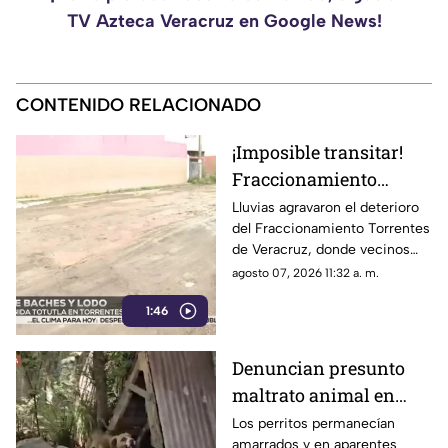
TV Azteca Veracruz en Google News!
CONTENIDO RELACIONADO
¡Imposible transitar!
Fraccionamiento
Torrentes en Veracruz
Lluvias agravaron el deterioro
del Fraccionamiento Torrentes
queda ´destrozado´
de Veracruz, donde vecinos
entre baches y lodo
denuncian meses de abandono
agosto 07, 2026 11:32 a. m.
(+VIDEO)
y exigen obras urgentes y
1:46
evitar más daños.
Denuncian presunto
maltrato animal en
Veracruz; perritos
Los perritos permanecían
amarrados y en aparentes