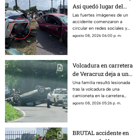
Así quedó lugar del
accidente en carretera
Las fuertes imágenes de un
accidente comenzaron a
de Veracruz donde un
circular en redes sociales y
joven MURIÓ; su madre
muestran los momentos
agosto 08, 2026 06:00 p. m.
está grave
posteriores a un choque que
terminó separando a una
madre de su hijo.
Volcadura en carretera
de Veracruz deja a una
familia lesionada
Una familia resultó lesionada
tras la volcadura de una
camioneta en la carretera
Fortín-Orizaba, donde la
agosto 08, 2026 05:26 p. m.
circulación fue cerrada
mientras cuerpos de
emergencia atendían el
accidente.
BRUTAL accidente en