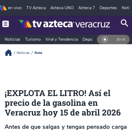
en vivo
TV Azteca
Azteca UNO
Azteca 7
Deportes
Notic
Noticias
Turismo
Viral y Tendencia
Deportes
Espectáculos
En Vivo
Noticias
Nota
¡EXPLOTA EL LITRO! Así el
precio de la gasolina en
Veracruz hoy 15 de abril 2026
Antes de que salgas y tengas pensado carga