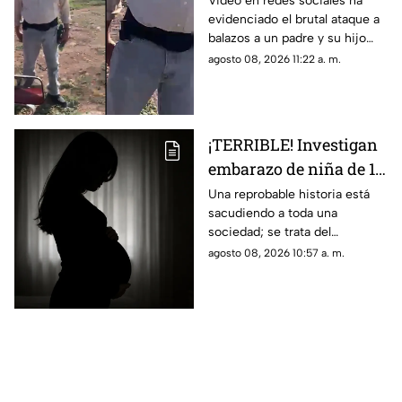
Video en redes sociales ha
evidenciado el brutal ataque a
riña; hay un MUERTO
balazos a un padre y su hijo
(+VIDEO)
que dejó a un muerto; esto es
agosto 08, 2026 11:22 a. m.
lo que se sabe del caso. Aquí
detalles.
¡TERRIBLE! Investigan
embarazo de niña de 11
años; esto se sabe
Una reprobable historia está
sacudiendo a toda una
(+VIDEO)
sociedad; se trata del
embarazo de una niña de 11
agosto 08, 2026 10:57 a. m.
años; tras varias semanas su
vecino se dio cuenta del
hecho