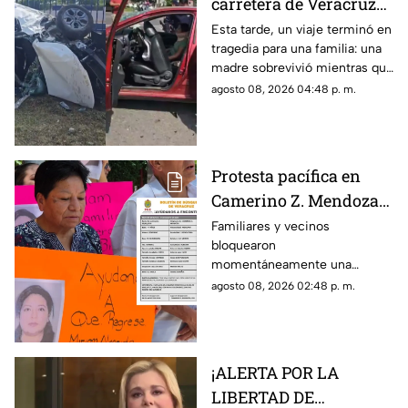
carretera de Veracruz
deja a joven MUERTO y
Esta tarde, un viaje terminó en
tragedia para una familia: una
a su madre gravemente
madre sobrevivió mientras que
herida; buscan a sus
su hijo murió tras el fuerte
agosto 08, 2026 04:48 p. m.
familiares
impacto.
Protesta pacífica en
Camerino Z. Mendoza
por desaparición de
Familiares y vecinos
bloquearon
comerciante; ¿qué exige
momentáneamente una
su familia?
avenida de Camerino Z.
agosto 08, 2026 02:48 p. m.
Mendoza para exigir avances
en la búsqueda de una
comerciante desaparecida
desde el jueves.
¡ALERTA POR LA
LIBERTAD DE