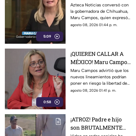
EXPRESIÓN! Maru
Azteca Noticias conversó con
la gobernadora de Chihuahua,
Campos advierte
Maru Campos, quien expresó
posibles riesgos por
su preocupación por los
agosto 08, 2026 01:44 p. m.
nuevos lineamientos
nuevos lineamientos y advirtió
5:09
que podrían afectar la libertad
de expresión.
¡QUIEREN CALLAR A
MÉXICO! Maru Campos
alerta por nuevos
Maru Campos advirtió que los
nuevos lineamientos podrían
lineamientos y posible
poner en riesgo la libertad de
censura
expresión y abrir la puerta a
agosto 08, 2026 01:41 p. m.
sanciones contra medios y
0:58
periodistas.
¡ATROZ! Padre e hijo
son BRUTALMENTE
atacados con arma en