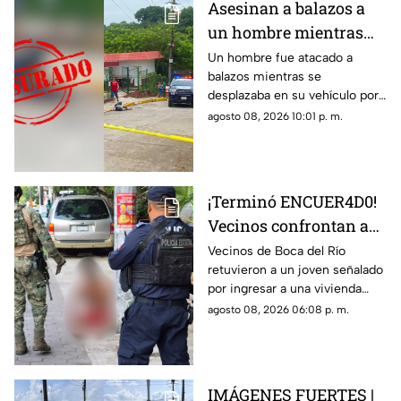
Asesinan a balazos a
un hombre mientras
circulaba en su unidad
Un hombre fue atacado a
balazos mientras se
en Poza Rica
desplazaba en su vehículo por
una colonia de Poza Rica,
agosto 08, 2026 10:01 p. m.
donde policías acordonaron la
zona tras el crimen.
¡Terminó ENCUER4D0!
Vecinos confrontan a
presunto ladrón en
Vecinos de Boca del Río
retuvieron a un joven señalado
Infonavit de Boca del
por ingresar a una vivienda
Río
durante la madrugada y lo
agosto 08, 2026 06:08 p. m.
entregaron a las autoridades
tras exhibirlo.
IMÁGENES FUERTES |