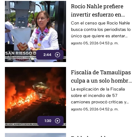
Rocío Nahle prefiere
invertir esfuerzo en
censar a periodistas
Con el censo que Rocío Nahle
busca contra los periodistas lo
antes que en
único que quiere es atentar
protegerlos de la
contra la libertad de expresión,
agosto 05, 2026 04:53 p. m.
violencia
en lugar de protegerlos de las
2:44
agresiones que se han
registrado en la entidad.
Fiscalía de Tamaulipas
culpa a un solo hombre
por el incendio de un
La explicación de la Fiscalía
sobre el incendio de 57
lote 47 camiones de
camiones provocó críticas y
papitas
cuestionamientos a nivel
agosto 05, 2026 04:52 p. m.
nacional.
1:30