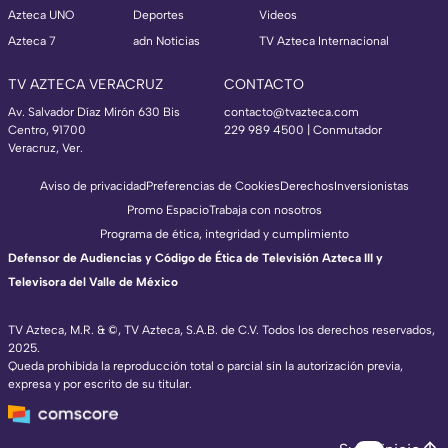
Azteca UNO
Deportes
Videos
Azteca 7
adn Noticias
TV Azteca Internacional
TV AZTECA VERACRUZ
CONTACTO
Av. Salvador Díaz Mirón 630 Bis
contacto@tvazteca.com
Centro, 91700
229 989 4500 | Conmutador
Veracruz, Ver.
Aviso de privacidad
Preferencias de Cookies
Derechos
Inversionistas
Promo Espacio
Trabaja con nosotros
Programa de ética, integridad y cumplimiento
Defensor de Audiencias y Código de Ética de Televisión Azteca III y
Televisora del Valle de México
TV Azteca, M.R. & ©, TV Azteca, S.A.B. de C.V. Todos los derechos reservados,
2025.
Queda prohibida la reproducción total o parcial sin la autorización previa,
expresa y por escrito de su titular.