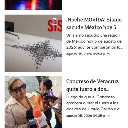
¡Noche MOVIDA! Sismo
sacude México hoy 5 de
agosto de 2026 ¿Cuál
Un sismo sacudió una región
de México hoy 5 de agosto de
fue la magnitud?
2026; aquí te compartimos los
detalles.
agosto 05, 2026 09:53 p. m.
Congreso de Veracruz
quita fuero a dos
alcaldes de
Luego de que el Congreso
aprobara quitar el fuero a los
Movimiento
alcaldes de Úrsulo Galván y de
Ciudadano; podrían ser
Ixhuatlán del Sureste, estos
agosto 05, 2026 09:35 p. m.
detenidos
podrían ser detenidos por las
autoridades. Uno es acusado