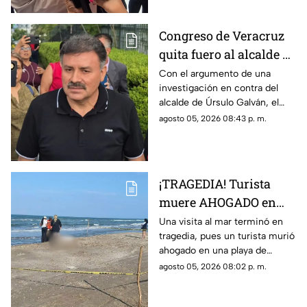
de desaparición y el otro por
homicidio.
Congreso de Veracruz
quita fuero al alcalde de
Úrsulo Galván por
Con el argumento de una
investigación en contra del
investigación en su
alcalde de Úrsulo Galván, el
contra ¿De qué lo
Congreso de Veracruz le quitó
agosto 05, 2026 08:43 p. m.
acusan?
el fuero al edil de Movimiento
Ciudadano.
¡TRAGEDIA! Turista
muere AHOGADO en
PLAYA de Veracruz;
Una visita al mar terminó en
tragedia, pues un turista murió
esto se sabe
ahogado en una playa de
Veracruz, lo que movilizó a
agosto 05, 2026 08:02 p. m.
elementos de emergencia y de
seguridad.