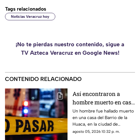
Tags relacionados
Noticias Veracruz hoy
¡No te pierdas nuestro contenido, sigue a
TV Azteca Veracruz en Google News!
CONTENIDO RELACIONADO
Así encontraron a
hombre muerto en casa
del Barrio de la Huaca,
Un hombre fue hallado muerto
en una casa del Barrio de la
en Veracruz
Huaca, en la ciudad de
Veracruz, por lo que la zona
agosto 05, 2026 10:32 p. m.
fue acordonada.