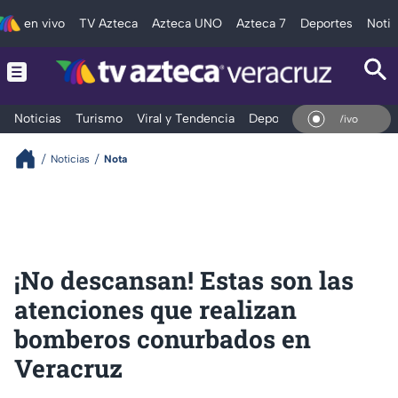
en vivo
TV Azteca
Azteca UNO
Azteca 7
Deportes
Notic
Noticias
Turismo
Viral y Tendencia
Deportes
Espectáculos
En Vivo
Noticias
Nota
¡No descansan! Estas son las
atenciones que realizan
bomberos conurbados en
Veracruz