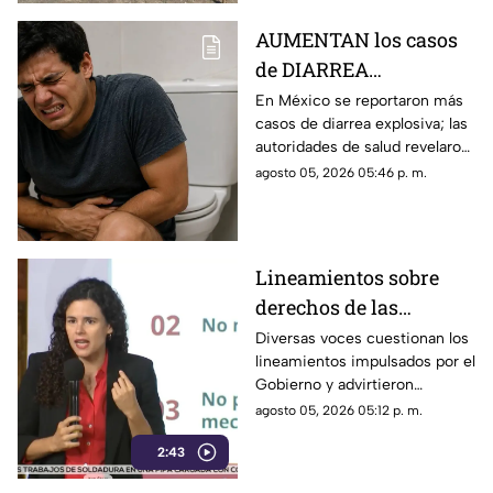
AUMENTAN los casos
de DIARREA
EXPLOSIVA en México;
En México se reportaron más
casos de diarrea explosiva; las
esto revelaron de los
autoridades de salud revelaron
pacientes
detalles sobre los pacientes.
agosto 05, 2026 05:46 p. m.
Lineamientos sobre
derechos de las
audiencias son
Diversas voces cuestionan los
lineamientos impulsados por el
CENSURA disfrazada
Gobierno y advirtieron
posibles riesgos para los
agosto 05, 2026 05:12 p. m.
medios.
2:43