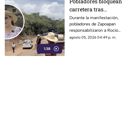
Pobladores bloquean
carretera tras
abandono de
Durante la manifestación,
pobladores de Zapoapan
importante obra en
responsabilizaron a Rocío
Catemaco; exigen
Nahle por no mantener un
agosto 05, 2026 04:49 p. m.
solución de Rocío
orden en su gobierno y
Nahle
1:38
abandonar el tramo carretero
que se encontraba en obra.