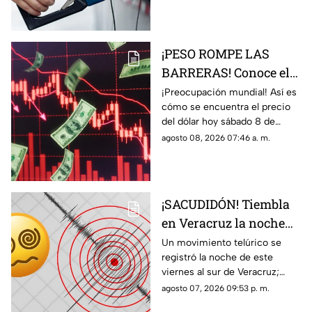
de agosto del 2026; aquí
detalles.
¡PESO ROMPE LAS
BARRERAS! Conoce el
precio del dólar hoy 8
¡Preocupación mundial! Así es
cómo se encuentra el precio
de agosto 2026 en
del dólar hoy sábado 8 de
Veracruz
agosto del 2026 en bancos de
agosto 08, 2026 07:46 a. m.
México y Veracruz, según con
Banco de México.
¡SACUDIDÓN! Tiembla
en Veracruz la noche
de HOY viernes 7 de
Un movimiento telúrico se
registró la noche de este
agosto del 2026; ¿cuál
viernes al sur de Veracruz;
fue la magnitud y
habitantes de la zona pudieron
agosto 07, 2026 09:53 p. m.
epicentro?
percibirlo ligeramente.