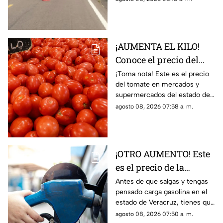
según lo confirmado por
Capufe y autoridades.
¡AUMENTA EL KILO!
Conoce el precio del
tomate hoy 8 de agosto
¡Toma nota! Este es el precio
del tomate en mercados y
2026 en Veracruz
supermercados del estado de
Veracruz hoy sábado 8 de
agosto 08, 2026 07:58 a. m.
agosto del 2026. ¿Aumentó o
subió más?
¡OTRO AUMENTO! Este
es el precio de la
gasolina en Veracruz
Antes de que salgas y tengas
pensado carga gasolina en el
hoy 8 de agosto 2026
estado de Veracruz, tienes que
saber los precio hoy sábado 8
agosto 08, 2026 07:50 a. m.