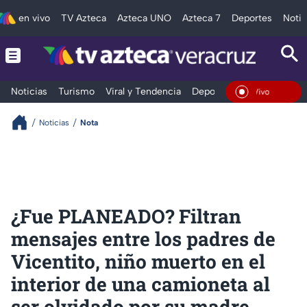
en vivo
TV Azteca
Azteca UNO
Azteca 7
Deportes
Notic
Noticias
Turismo
Viral y Tendencia
Deportes
Espectáculos
En Vivo
Noticias
Nota
¿Fue PLANEADO? Filtran
mensajes entre los padres de
Vicentito, niño muerto en el
interior de una camioneta al
ser olvidado por su madre