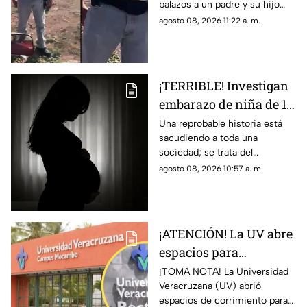
balazos a un padre y su hijo
(+VIDEO)
que dejó a un muerto; esto es
agosto 08, 2026 11:22 a. m.
lo que se sabe del caso. Aquí
detalles.
¡TERRIBLE! Investigan
embarazo de niña de 11
años; esto se sabe
Una reprobable historia está
sacudiendo a toda una
(+VIDEO)
sociedad; se trata del
embarazo de una niña de 11
agosto 08, 2026 10:57 a. m.
años; tras varias semanas su
vecino se dio cuenta del
hecho
¡ATENCIÓN! La UV abre
espacios para
aspirantes de nuevo
¡TOMA NOTA! La Universidad
Veracruzana (UV) abrió
ingreso en Veracruz;
espacios de corrimiento para