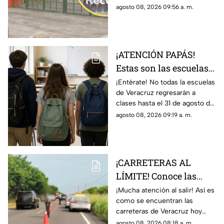
esto debe hacer
los aspirantes de nuevo
agosto 08, 2026 09:56 a. m.
ingreso; esto es lo que debes
hacer si quieres un lugar.
¡ATENCIÓN PAPÁS!
Estas son las escuelas
que NO REGRESARÁN a
¡Entérate! No todas la escuelas
de Veracruz regresarán a
CLASES este 31 de
clases hasta el 31 de agosto del
agosto 2026 en
2026; en TV Azteca Veracruz
agosto 08, 2026 09:19 a. m.
Veracruz
te decimos para cuáles no
aplicará.
¡CARRETERAS AL
LÍMITE! Conoce las
condiciones de las
¡Mucha atención al salir! Así es
como se encuentran las
carreteras de Veracruz
carreteras de Veracruz hoy
hoy 8 de agosto 2026
sábado 8 de agosto del 2026,
agosto 08, 2026 08:18 a. m.