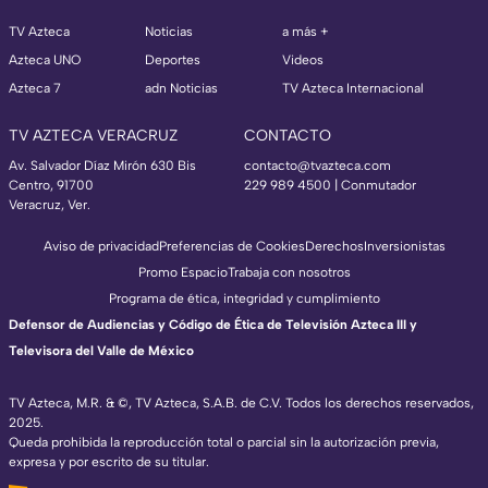
TV Azteca
Noticias
a más +
Azteca UNO
Deportes
Videos
Azteca 7
adn Noticias
TV Azteca Internacional
TV AZTECA VERACRUZ
CONTACTO
Av. Salvador Díaz Mirón 630 Bis
contacto@tvazteca.com
Centro, 91700
229 989 4500 | Conmutador
Veracruz, Ver.
Aviso de privacidad
Preferencias de Cookies
Derechos
Inversionistas
Promo Espacio
Trabaja con nosotros
Programa de ética, integridad y cumplimiento
Defensor de Audiencias y Código de Ética de Televisión Azteca III y
Televisora del Valle de México
TV Azteca, M.R. & ©, TV Azteca, S.A.B. de C.V. Todos los derechos reservados,
2025.
Queda prohibida la reproducción total o parcial sin la autorización previa,
expresa y por escrito de su titular.