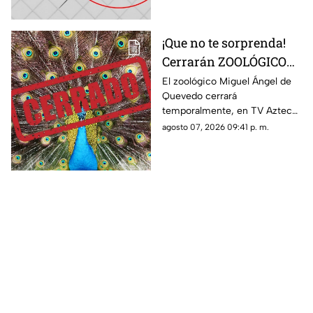
¡Que no te sorprenda!
Cerrarán ZOOLÓGICO
en Veracruz; ¿será
El zoológico Miguel Ángel de
Quevedo cerrará
definitivo?
temporalmente, en TV Azteca
Veracruz te contamos los
agosto 07, 2026 09:41 p. m.
detalles.