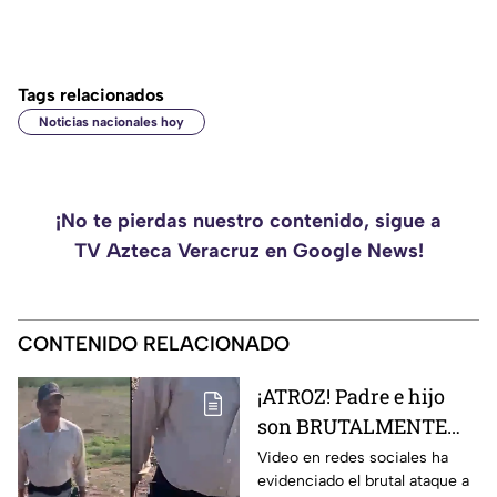
Tags relacionados
Noticias nacionales hoy
¡No te pierdas nuestro contenido, sigue a
TV Azteca Veracruz en Google News!
CONTENIDO RELACIONADO
¡ATROZ! Padre e hijo
son BRUTALMENTE
atacados con arma en
Video en redes sociales ha
evidenciado el brutal ataque a
riña; hay un MUERTO