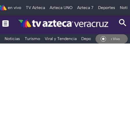
en vivo
TV Azteca
Azteca UNO
Azteca 7
Deportes
Notic
Noticias
Turismo
Viral y Tendencia
Deportes
Espectáculos
En Vivo