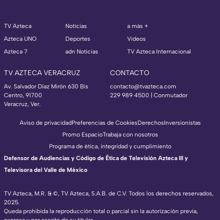
TV Azteca
Noticias
a más +
Azteca UNO
Deportes
Videos
Azteca 7
adn Noticias
TV Azteca Internacional
TV AZTECA VERACRUZ
CONTACTO
Av. Salvador Díaz Mirón 630 Bis
contacto@tvazteca.com
Centro, 91700
229 989 4500 | Conmutador
Veracruz, Ver.
Aviso de privacidad
Preferencias de Cookies
Derechos
Inversionistas
Promo Espacio
Trabaja con nosotros
Programa de ética, integridad y cumplimiento
Defensor de Audiencias y Código de Ética de Televisión Azteca III y
Televisora del Valle de México
TV Azteca, M.R. & ©, TV Azteca, S.A.B. de C.V. Todos los derechos reservados,
2025.
Queda prohibida la reproducción total o parcial sin la autorización previa,