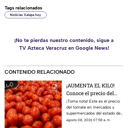
Tags relacionados
Noticias Xalapa hoy
¡No te pierdas nuestro contenido, sigue a
TV Azteca Veracruz en Google News!
CONTENIDO RELACIONADO
¡AUMENTA EL KILO!
Conoce el precio del
tomate hoy 8 de agosto
¡Toma nota! Este es el precio
del tomate en mercados y
2026 en Veracruz
supermercados del estado de
Veracruz hoy sábado 8 de
agosto 08, 2026 07:58 a. m.
agosto del 2026. ¿Aumentó o