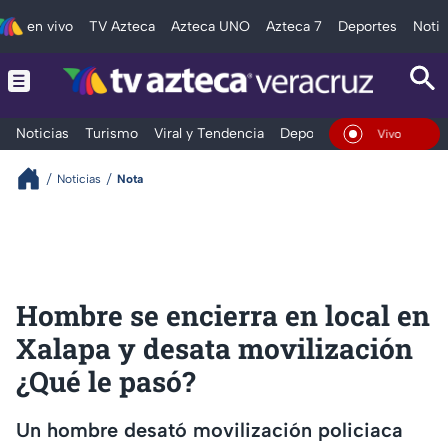
en vivo
TV Azteca
Azteca UNO
Azteca 7
Deportes
Notic
Noticias
Turismo
Viral y Tendencia
Deportes
Espectáculos
En Vivo
Noticias
Nota
Hombre se encierra en local en
Xalapa y desata movilización
¿Qué le pasó?
Un hombre desató movilización policiaca