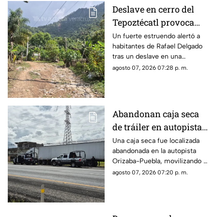
Deslave en cerro del
Tepoztécatl provoca
estruendo y preocupa a
Un fuerte estruendo alertó a
habitantes de Rafael Delgado
familias; ¿hay heridos?
tras un deslave en una
montaña, mientras familias
agosto 07, 2026 07:28 p. m.
temen que las lluvias
provoquen nuevos
desprendimientos.
Abandonan caja seca
de tráiler en autopista
de Veracruz; esto
Una caja seca fue localizada
abandonada en la autopista
sabemos
Orizaba-Puebla, movilizando a
corporaciones de seguridad
agosto 07, 2026 07:20 p. m.
que acordonaron la zona e
iniciaron las investigaciones
correspondientes.