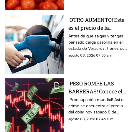
subió más?
¡OTRO AUMENTO! Este
es el precio de la
gasolina en Veracruz
Antes de que salgas y tengas
pensado carga gasolina en el
hoy 8 de agosto 2026
estado de Veracruz, tienes que
saber los precio hoy sábado 8
agosto 08, 2026 07:50 a. m.
de agosto del 2026; aquí
detalles.
¡PESO ROMPE LAS
BARRERAS! Conoce el
precio del dólar hoy 8
¡Preocupación mundial! Así es
cómo se encuentra el precio
de agosto 2026 en
del dólar hoy sábado 8 de
Veracruz
agosto del 2026 en bancos de
agosto 08, 2026 07:46 a. m.
México y Veracruz, según con
Banco de México.