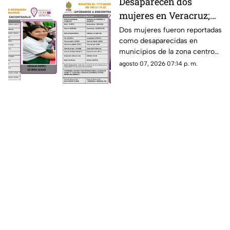
Desaparecen dos
mujeres en Veracruz;
una de ellas es menor
Dos mujeres fueron reportadas
como desaparecidas en
de 12 años
municipios de la zona centro
de Veracruz, mientras
agosto 07, 2026 07:14 p. m.
familiares y autoridades
mantienen activa su búsqueda.