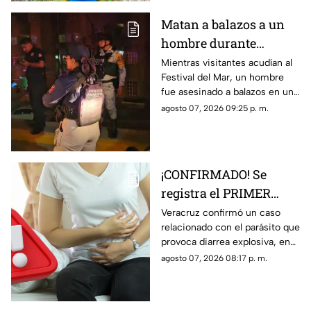
Matan a balazos a un
hombre durante
inauguración del
Mientras visitantes acudían al
Festival del Mar, un hombre
Festival del Mar en
fue asesinado a balazos en una
Coatzacoalcos
colonia de Coatzacoalcos, en
agosto 07, 2026 09:25 p. m.
medio del contexto de
inseguridad del municipio.
¡CONFIRMADO! Se
registra el PRIMER
CASO de ‘diarrea
Veracruz confirmó un caso
relacionado con el parásito que
explosiva’ en Veracruz;
provoca diarrea explosiva, en
esto sabemos
TV Azteca Veracruz te
agosto 07, 2026 08:17 p. m.
contamos los detalles.