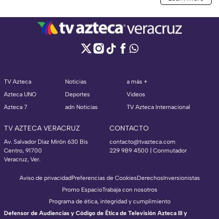
TV Azteca
Noticias
a más +
Azteca UNO
Deportes
Videos
Azteca 7
adn Noticias
TV Azteca Internacional
TV AZTECA VERACRUZ
CONTACTO
Av. Salvador Díaz Mirón 630 Bis
contacto@tvazteca.com
Centro, 91700
229 989 4500 | Conmutador
Veracruz, Ver.
Aviso de privacidad
Preferencias de Cookies
Derechos
Inversionistas
Promo Espacio
Trabaja con nosotros
Programa de ética, integridad y cumplimiento
Defensor de Audiencias y Código de Ética de Televisión Azteca III y