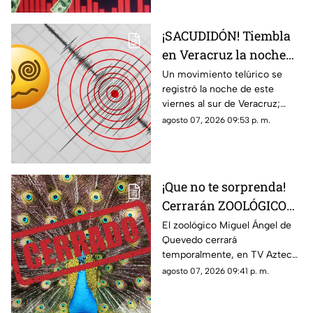
¡SACUDIDÓN! Tiembla
en Veracruz la noche
de HOY viernes 7 de
Un movimiento telúrico se
registró la noche de este
agosto del 2026; ¿cuál
viernes al sur de Veracruz;
fue la magnitud y
habitantes de la zona pudieron
agosto 07, 2026 09:53 p. m.
epicentro?
percibirlo ligeramente.
¡Que no te sorprenda!
Cerrarán ZOOLÓGICO
en Veracruz; ¿será
El zoológico Miguel Ángel de
Quevedo cerrará
definitivo?
temporalmente, en TV Azteca
Veracruz te contamos los
agosto 07, 2026 09:41 p. m.
detalles.