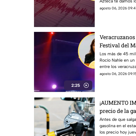
Azteca te damos lo
epicentro.
agosto 06, 2026 09:4
Veracruzanos 
Festival del M
Nahle usa eve
Los más de 45 mil
Rocío Nahle en un
entre los veracruz
usados para salir de
agosto 06, 2026 09:15
2:25
¡AUMENTO IMP
precio de la g
de agosto 202
Antes de que salg
gasolina en el est
los precio hoy jue