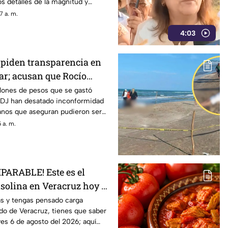
s detalles de la magnitud y
7 a. m.
4:03
piden transparencia en
ar; acusan que Rocío
ntos como distractores
lones de pesos que se gastó
 DJ han desatado inconformidad
anos que aseguran pudieron ser
 crisis.
 a. m.
ARABLE! Este es el
asolina en Veracruz hoy 6
6
as y tengas pensado carga
ado de Veracruz, tienes que saber
ves 6 de agosto del 2026; aquí