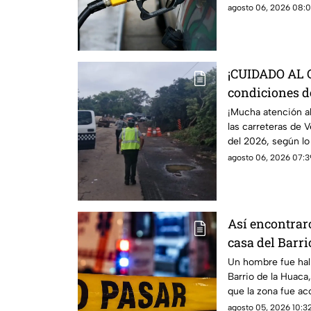
detalles.
agosto 06, 2026 08:0
¡CUIDADO AL 
condiciones de
Veracruz hoy 
¡Mucha atención al
las carreteras de 
del 2026, según l
autoridades
agosto 06, 2026 07:39
Así encontrar
casa del Barri
Veracruz
Un hombre fue hal
Barrio de la Huaca,
que la zona fue ac
agosto 05, 2026 10:32