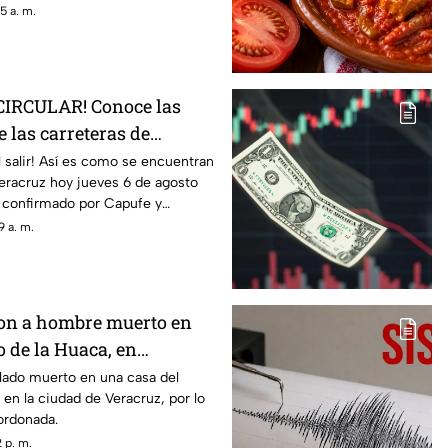
5 a. m.
CIRCULAR! Conoce las
 las carreteras de
6 de agosto 2026
 salir! Así es como se encuentran
Veracruz hoy jueves 6 de agosto
o confirmado por Capufe y
 a. m.
on a hombre muerto en
o de la Huaca, en
lado muerto en una casa del
 en la ciudad de Veracruz, por lo
ordonada.
 p. m.