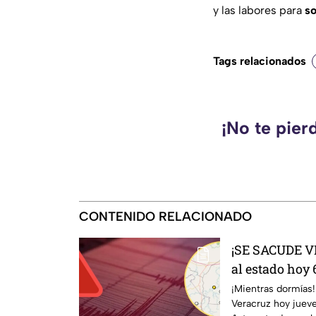
y las labores para
so
Tags relacionados
¡No te pier
CONTENIDO RELACIONADO
¡SE SACUDE 
al estado hoy 
fue su epicent
¡Mientras dormías!
Veracruz hoy juev