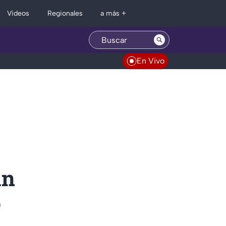
Regionales
Videos
a más +
En Vivo
an
e