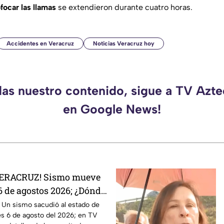
focar las llamas
se extendieron durante cuatro horas.
Accidentes en Veracruz
Noticias Veracruz hoy
das nuestro contenido, sigue a TV Azt
en Google News!
VERACRUZ! Sismo mueve
6 de agostos 2026; ¿Dónde
ro?
 Un sismo sacudió al estado de
es 6 de agosto del 2026; en TV