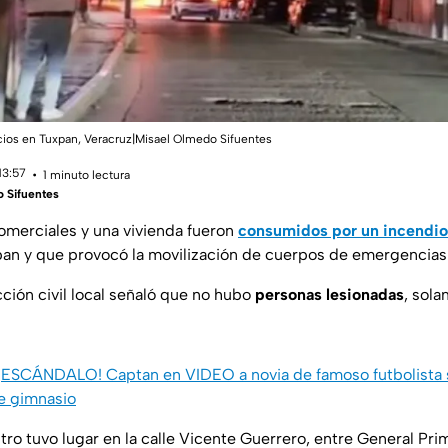
os en Tuxpan, Veracruz|Misael Olmedo Sifuentes
13:57
1 minuto lectura
 Sifuentes
merciales y una vivienda fueron
consumidos por un incendio
an y que provocó la movilización de cuerpos de emergencias
ción civil local señaló que no hubo
personas lesionadas
, sol
¡ESCÁNDALO! Captan en VIDEO a novia de famoso futbolista 
 gimnasio
stro tuvo lugar en la calle Vicente Guerrero, entre General Pr