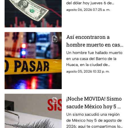
del dólar hoy jueves 6 de
agosto del 2026 en bancos de
agosto 06, 2026 07:25 a. m.
México y Veracruz, según con
Banco de México.
Así encontraron a
hombre muerto en casa
del Barrio de la Huaca,
Un hombre fue hallado muerto
en una casa del Barrio de la
en Veracruz
Huaca, en la ciudad de
Veracruz, por lo que la zona
agosto 05, 2026 10:32 p. m.
fue acordonada.
¡Noche MOVIDA! Sismo
sacude México hoy 5 de
agosto de 2026 ¿Cuál
Un sismo sacudió una región
de México hoy 5 de agosto de
fue la magnitud?
2026; aquí te compartimos los