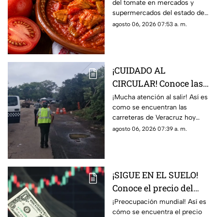
del tomate en mercados y
Veracruz
supermercados del estado de
Veracruz hoy jueves 6 de
agosto 06, 2026 07:53 a. m.
agosto del 2026. ¿Aumentó o
subió más?
¡CUIDADO AL
CIRCULAR! Conoce las
condiciones de las
¡Mucha atención al salir! Así es
como se encuentran las
carreteras de Veracruz
carreteras de Veracruz hoy
hoy 6 de agosto 2026
jueves 6 de agosto del 2026,
agosto 06, 2026 07:39 a. m.
según lo confirmado por
Capufe y autoridades
¡SIGUE EN EL SUELO!
Conoce el precio del
dólar hoy 6 de agosto
¡Preocupación mundial! Así es
cómo se encuentra el precio
2026 en Veracruz