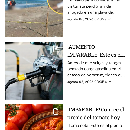
En pleno periodo vacacional,
un turista perdió la vida
Cazones de Veracruz
ahogado en una playa de
Cazones de Herrera, al norte
agosto 06, 2026 09:06 a. m.
del estado de Veracruz; filtran
fotos del cuerpo.
¡AUMENTO
IMPARABLE! Este es el
precio de la gasolina en
Antes de que salgas y tengas
pensado carga gasolina en el
Veracruz hoy 6 de
estado de Veracruz, tienes que
agosto 2026
saber los precio hoy jueves 6
agosto 06, 2026 08:05 a. m.
de agosto del 2026; aquí
detalles.
¡IMPARABLE! Conoce el
precio del tomate hoy 6
de agosto 2026 en
¡Toma nota! Este es el precio