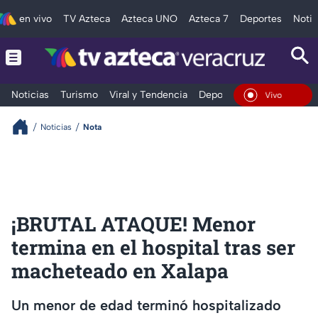
en vivo
TV Azteca
Azteca UNO
Azteca 7
Deportes
Notic
Noticias
Turismo
Viral y Tendencia
Deportes
Espectáculos
En Vivo
Noticias
Nota
¡BRUTAL ATAQUE! Menor
termina en el hospital tras ser
macheteado en Xalapa
Un menor de edad terminó hospitalizado