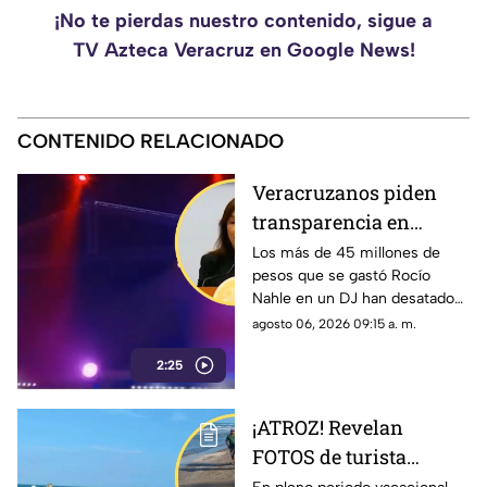
¡No te pierdas nuestro contenido, sigue a
TV Azteca Veracruz en Google News!
CONTENIDO RELACIONADO
Veracruzanos piden
transparencia en
Festival del Mar;
Los más de 45 millones de
pesos que se gastó Rocío
acusan que Rocío
Nahle en un DJ han desatado
Nahle usa eventos
inconformidad entre los
agosto 06, 2026 09:15 a. m.
como distractores
veracruzanos que aseguran
2:25
pudieron ser usados para salir
de crisis.
¡ATROZ! Revelan
FOTOS de turista
ahogado en playa