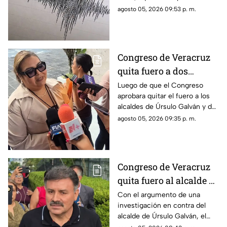
detalles.
agosto 05, 2026 09:53 p. m.
Congreso de Veracruz
quita fuero a dos
alcaldes de
Luego de que el Congreso
aprobara quitar el fuero a los
Movimiento
alcaldes de Úrsulo Galván y de
Ciudadano; podrían ser
Ixhuatlán del Sureste, estos
agosto 05, 2026 09:35 p. m.
detenidos
podrían ser detenidos por las
autoridades. Uno es acusado
de desaparición y el otro por
homicidio.
Congreso de Veracruz
quita fuero al alcalde de
Úrsulo Galván por
Con el argumento de una
investigación en contra del
investigación en su
alcalde de Úrsulo Galván, el
contra ¿De qué lo
Congreso de Veracruz le quitó