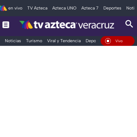
en vivo
TV Azteca
Azteca UNO
Azteca 7
Deportes
Notic
Noticias
Turismo
Viral y Tendencia
Deportes
Espectáculos
En Vivo