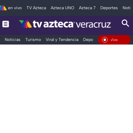
en vivo
TV Azteca
Azteca UNO
Azteca 7
Deportes
Notic
Noticias
Turismo
Viral y Tendencia
Deportes
Espectáculos
En Vivo