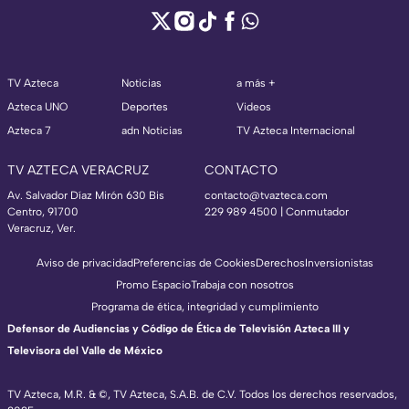
TV Azteca
Noticias
a más +
Azteca UNO
Deportes
Videos
Azteca 7
adn Noticias
TV Azteca Internacional
TV AZTECA VERACRUZ
CONTACTO
Av. Salvador Díaz Mirón 630 Bis
contacto@tvazteca.com
Centro, 91700
229 989 4500 | Conmutador
Veracruz, Ver.
Aviso de privacidad
Preferencias de Cookies
Derechos
Inversionistas
Promo Espacio
Trabaja con nosotros
Programa de ética, integridad y cumplimiento
Defensor de Audiencias y Código de Ética de Televisión Azteca III y
Televisora del Valle de México
TV Azteca, M.R. & ©, TV Azteca, S.A.B. de C.V. Todos los derechos reservados,