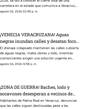
2026, se dio a conocer el cierre total de una
carretera en el estado que comunica a Veracruz;
aquí detalles.
agosto 06, 2026 02:48 p. m.
¡VENECIA VERACRUZANA! Aguas
negras inundan calles y desatan foco
de infección en Coatzacoalcos
El drenaje colapsado mantienen las calles cubierta
de aguas negras, malos olores y lodo, mientras
comerciantes exigen una solución urgente en
Coatzacoalcos.
agosto 06, 2026 12:58 p. m.
¡ZONA DE GUERRA! Baches, lodo y
socavones desesperan a vecinos de
Palma Real en Veracruz
Habitantes de Palma Real en Veracruz, denuncian
que las calles siguen destrozadas pese a las