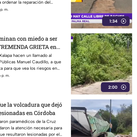
a ordenar la reparación del
a malos olores.
 p. m.
1:34
minan con miedo a ser
 TREMENDA GRIETA en
Xalapa hacen un llamado al
Públicas Manuel Caudillo, a que
ta para que vea los riesgos en
 p. m.
2:00
ue la volcadura que dejó
lesionadas en Córdoba
ibaron paramédicos de la Cruz
daron la atención necesaria para
ue resultaron lesionadas por el