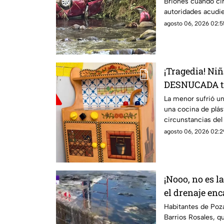
Briones cuando ci
autoridades acudier
camioneta dañada.
agosto 06, 2026 02:5
¡Tragedia! Ni
DESNUCADA tr
una cocina de
La menor sufrió u
una cocina de plás
circunstancias del
agosto 06, 2026 02:2
¡Nooo, no es la
el drenaje en
Poza Rica
Habitantes de Poza
Barrios Rosales, q