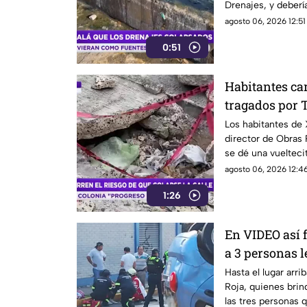
Drenajes, y deberí
problema que caus
agosto 06, 2026 12:51
0:51
Habitantes ca
tragados por
Xalapa
Los habitantes de 
director de Obras 
se dé una vuelteci
Xalapa.
agosto 06, 2026 12:46
1:26
En VIDEO así f
a 3 personas 
Hasta el lugar arr
Roja, quienes brin
las tres personas q