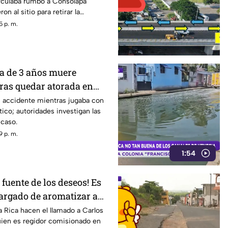
rculaba rumbo a Consolapa
on al sitio para retirar la
5 p. m.
ña de 3 años muere
as quedar atorada en
 juguete
n accidente mientras jugaba con
tico; autoridades investigan las
 caso.
9 p. m.
1:54
 fuente de los deseos! Es
cargado de aromatizar a
 Rica hacen el llamado a Carlos
uien es regidor comisionado en