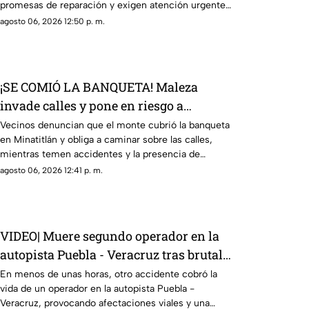
promesas de reparación y exigen atención urgente
de autoridades.
agosto 06, 2026 12:50 p. m.
¡SE COMIÓ LA BANQUETA! Maleza
invade calles y pone en riesgo a
peatones en Minatitlán
Vecinos denuncian que el monte cubrió la banqueta
en Minatitlán y obliga a caminar sobre las calles,
mientras temen accidentes y la presencia de
animales.
agosto 06, 2026 12:41 p. m.
VIDEO| Muere segundo operador en la
autopista Puebla - Veracruz tras brutal
impacto
En menos de unas horas, otro accidente cobró la
vida de un operador en la autopista Puebla -
Veracruz, provocando afectaciones viales y una