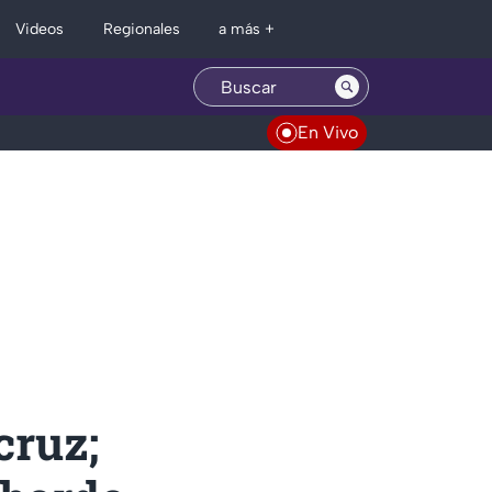
Regionales
Videos
a más +
En Vivo
cruz;