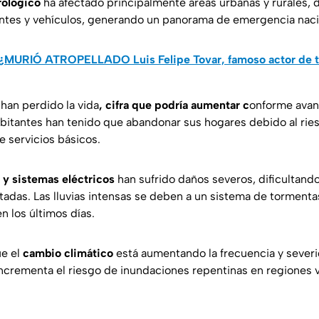
ológico
ha afectado principalmente áreas urbanas y rurales, 
entes y vehículos, generando un panorama de emergencia naci
¿MURIÓ ATROPELLADO Luis Felipe Tovar, famoso actor de t
han perdido la vida
, cifra que podría aumentar c
onforme avan
abitantes han tenido que abandonar sus hogares debido al rie
de servicios básicos.
 y sistemas eléctricos
han sufrido daños severos, dificultando
tadas. Las lluvias intensas se deben a un sistema de tormenta
en los últimos días.
ue el
cambio climático
está aumentando la frecuencia y sever
ncrementa el riesgo de inundaciones repentinas en regiones v