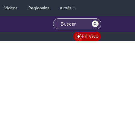
Regionales
Videos
a más +
En Vivo