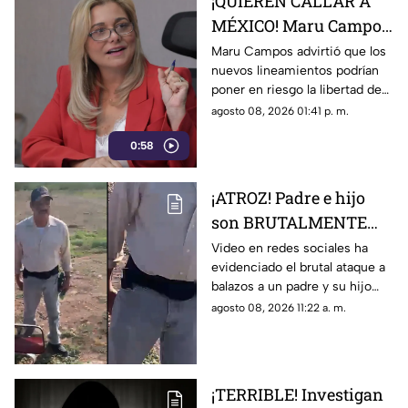
¡QUIEREN CALLAR A
MÉXICO! Maru Campos
alerta por nuevos
Maru Campos advirtió que los
nuevos lineamientos podrían
lineamientos y posible
poner en riesgo la libertad de
censura
expresión y abrir la puerta a
agosto 08, 2026 01:41 p. m.
sanciones contra medios y
0:58
periodistas.
¡ATROZ! Padre e hijo
son BRUTALMENTE
atacados con arma en
Video en redes sociales ha
evidenciado el brutal ataque a
riña; hay un MUERTO
balazos a un padre y su hijo
(+VIDEO)
que dejó a un muerto; esto es
agosto 08, 2026 11:22 a. m.
lo que se sabe del caso. Aquí
detalles.
¡TERRIBLE! Investigan