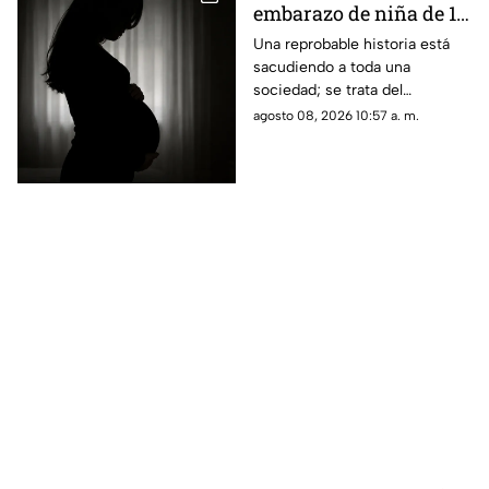
embarazo de niña de 11
años; esto se sabe
Una reprobable historia está
sacudiendo a toda una
(+VIDEO)
sociedad; se trata del
embarazo de una niña de 11
agosto 08, 2026 10:57 a. m.
años; tras varias semanas su
vecino se dio cuenta del
hecho