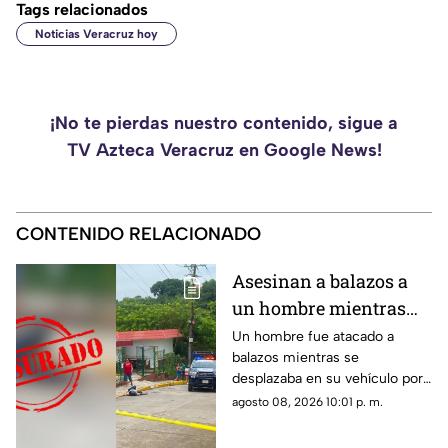
Tags relacionados
Noticias Veracruz hoy
¡No te pierdas nuestro contenido, sigue a
TV Azteca Veracruz en Google News!
CONTENIDO RELACIONADO
Asesinan a balazos a
un hombre mientras
circulaba en su unidad
Un hombre fue atacado a
balazos mientras se
en Poza Rica
desplazaba en su vehículo por
una colonia de Poza Rica,
agosto 08, 2026 10:01 p. m.
donde policías acordonaron la
zona tras el crimen.