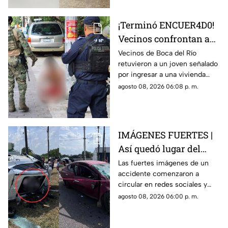
¡Terminó ENCUER4D0!
Vecinos confrontan a
presunto ladrón en
Vecinos de Boca del Río
retuvieron a un joven señalado
Infonavit de Boca del
por ingresar a una vivienda
Río
durante la madrugada y lo
agosto 08, 2026 06:08 p. m.
entregaron a las autoridades
tras exhibirlo.
IMÁGENES FUERTES |
Así quedó lugar del
accidente en carretera
Las fuertes imágenes de un
accidente comenzaron a
de Veracruz donde un
circular en redes sociales y
joven MURIÓ; su madre
muestran los momentos
agosto 08, 2026 06:00 p. m.
está grave
posteriores a un choque que
terminó separando a una
madre de su hijo.