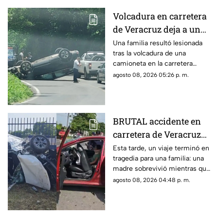
Volcadura en carretera
de Veracruz deja a una
familia lesionada
Una familia resultó lesionada
tras la volcadura de una
camioneta en la carretera
Fortín-Orizaba, donde la
agosto 08, 2026 05:26 p. m.
circulación fue cerrada
mientras cuerpos de
emergencia atendían el
accidente.
BRUTAL accidente en
carretera de Veracruz
deja a joven MUERTO y
Esta tarde, un viaje terminó en
tragedia para una familia: una
a su madre gravemente
madre sobrevivió mientras que
herida; buscan a sus
su hijo murió tras el fuerte
agosto 08, 2026 04:48 p. m.
familiares
impacto.