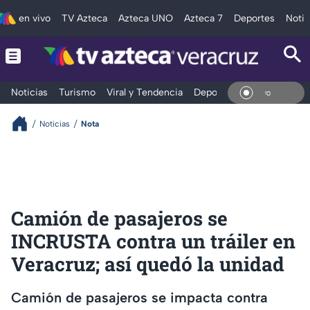
en vivo
TV Azteca
Azteca UNO
Azteca 7
Deportes
Notic
Noticias
Turismo
Viral y Tendencia
Deportes
Espectáculos
En Vi
Noticias
Nota
Camión de pasajeros se
INCRUSTA contra un tráiler en
Veracruz; así quedó la unidad
Camión de pasajeros se impacta contra