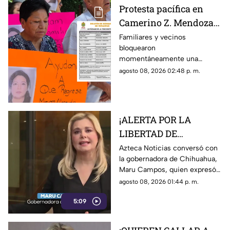
Protesta pacífica en
Camerino Z. Mendoza
por desaparición de
Familiares y vecinos
bloquearon
comerciante; ¿qué exige
momentáneamente una
su familia?
avenida de Camerino Z.
agosto 08, 2026 02:48 p. m.
Mendoza para exigir avances
en la búsqueda de una
comerciante desaparecida
desde el jueves.
¡ALERTA POR LA
LIBERTAD DE
EXPRESIÓN! Maru
Azteca Noticias conversó con
la gobernadora de Chihuahua,
Campos advierte
Maru Campos, quien expresó
posibles riesgos por
su preocupación por los
agosto 08, 2026 01:44 p. m.
nuevos lineamientos
nuevos lineamientos y advirtió
5:09
que podrían afectar la libertad
de expresión.