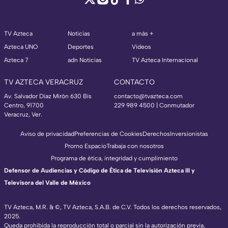
TV Azteca
Noticias
a más +
Azteca UNO
Deportes
Videos
Azteca 7
adn Noticias
TV Azteca Internacional
TV AZTECA VERACRUZ
CONTACTO
Av. Salvador Díaz Mirón 630 Bis
contacto@tvazteca.com
Centro, 91700
229 989 4500 | Conmutador
Veracruz, Ver.
Aviso de privacidad
Preferencias de Cookies
Derechos
Inversionistas
Promo Espacio
Trabaja con nosotros
Programa de ética, integridad y cumplimiento
Defensor de Audiencias y Código de Ética de Televisión Azteca III y
Televisora del Valle de México
TV Azteca, M.R. & ©, TV Azteca, S.A.B. de C.V. Todos los derechos reservados,
2025.
Queda prohibida la reproducción total o parcial sin la autorización previa,