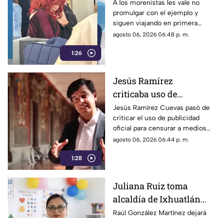
gobernadora Layda
A los morenistas les vale no
promulgar con el ejemplo y
Sansores viajando en
siguen viajando en primera
primera clase a Madrid
clase a otros países.
agosto 06, 2026 06:48 p. m.
1:26
Jesús Ramírez
criticaba uso de
publicidad oficial para
Jesús Ramírez Cuevas pasó de
criticar el uso de publicidad
censurar a medios, hoy
oficial para censurar a medios
es pieza clave en
de comunicación, a ser pieza
agosto 06, 2026 06:44 p. m.
estrategia de censura
clave en la estrategia de
del gobierno
1:28
censura del actual gobierno.
Juliana Ruiz toma
alcaldía de Ixhuatlán
para que Raúl González
Raúl González Martínez dejará