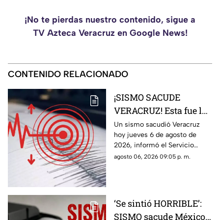
¡No te pierdas nuestro contenido, sigue a
TV Azteca Veracruz en Google News!
CONTENIDO RELACIONADO
¡SISMO SACUDE
VERACRUZ! Esta fue la
magnitud de la
Un sismo sacudió Veracruz
hoy jueves 6 de agosto de
sacudida hoy 6 de
2026, informó el Servicio
agosto de 2026
Sismológico Nacional.
agosto 06, 2026 09:05 p. m.
‘Se sintió HORRIBLE’:
SISMO sacude México