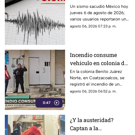
hoy 6 de agosto de 2026
Un sismo sacudió México hoy
jueves 6 de agosto de 2026;
¿Cuál fue la magnitud?
varios usuarios reportaron una
percepción fuerte y “horrible”.
agosto 06, 2026 07:23 p. m.
Incendio consume
vehículo en colonia de
Coatzacoalcos (+VIDEO)
En la colonia Benito Juárez
Norte, en Coatzacoalcos, se
registró el incendio de un
vehículo, lo que movilizó a
agosto 06, 2026 06:52 p. m.
elementos de emergencias.
0:47
¿Y la austeridad?
Captan a la