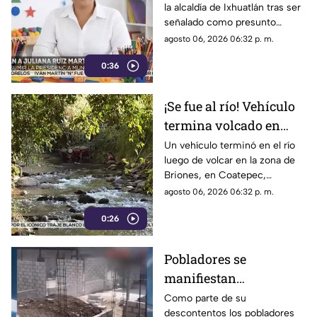
la alcaldía de Ixhuatlán tras ser
enfrente investigación
señalado como presunto
por homicidio
culpable por el homicidio de la
agosto 06, 2026 06:32 p. m.
periodista Roxana Guzmán.
0:36
¡Se fue al río! Vehículo
termina volcado en
Coatepec (+VIDEO)
Un vehículo terminó en el río
luego de volcar en la zona de
Briones, en Coatepec,
movilizando a elementos de
agosto 06, 2026 06:32 p. m.
emergencias.
0:26
Pobladores se
manifiestan
DERRIBANDO BARDA
Como parte de su
descontentos los pobladores
tras desacuerdo con