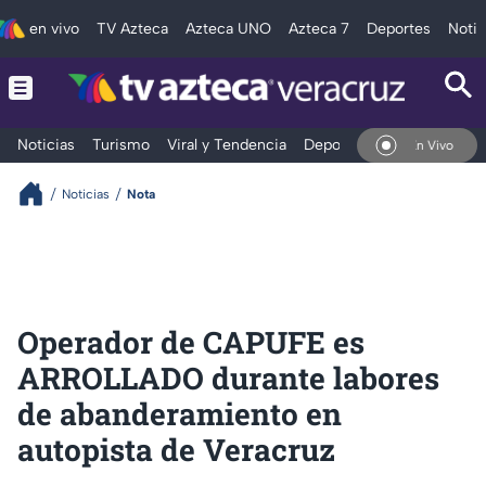
en vivo
TV Azteca
Azteca UNO
Azteca 7
Deportes
Notic
Noticias
Turismo
Viral y Tendencia
Deportes
Espectáculos
En Vivo
Noticias
Nota
Operador de CAPUFE es
ARROLLADO durante labores
de abanderamiento en
autopista de Veracruz