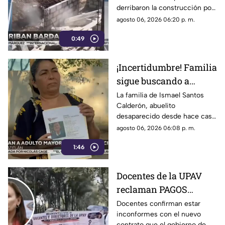
derribaron la construcción por
construcción en
realizar los trabajos sin
agosto 06, 2026 06:20 p. m.
Veracruz [VIDEO]
consultar con los habitantes a
0:49
quienes les afectaría.
¡Incertidumbre! Familia
sigue buscando a
abuelito a casi un mes
La familia de Ismael Santos
Calderón, abuelito
de desaparecido en
desaparecido desde hace casi
Veracruz
un mes en Minatitlán,
agosto 06, 2026 06:08 p. m.
Veracruz, vive en la
1:46
incertidumbre al no saber nada
de su familiar.
Docentes de la UPAV
reclaman PAGOS
PENDIENTES a Rocío
Docentes confirman estar
inconformes con el nuevo
Nahle
contrato que el gobierno de