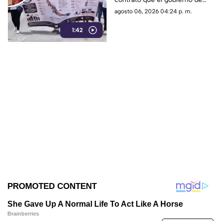
Rocío Nahle les está
agosto 06, 2026 04:24 p. m.
imponiendo, ya que el nuevo
1:42
tabulador reduce su salario.