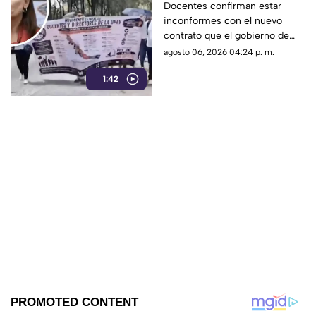
PENDIENTES a Rocío
Docentes confirman estar
inconformes con el nuevo
Nahle
contrato que el gobierno de
Rocío Nahle les está
agosto 06, 2026 04:24 p. m.
imponiendo, ya que el nuevo
1:42
tabulador reduce su salario.