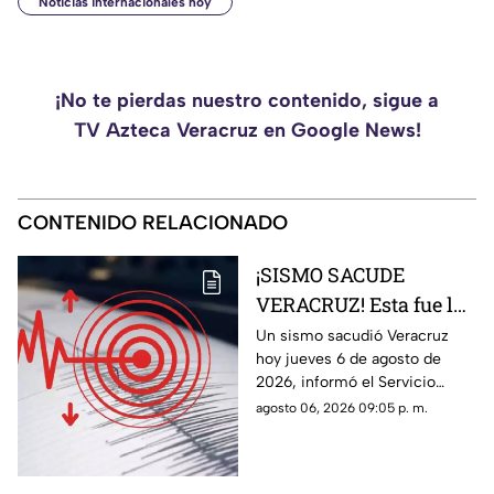
Noticias internacionales hoy
¡No te pierdas nuestro contenido, sigue a
TV Azteca Veracruz en Google News!
CONTENIDO RELACIONADO
¡SISMO SACUDE
VERACRUZ! Esta fue la
magnitud de la
Un sismo sacudió Veracruz
hoy jueves 6 de agosto de
sacudida hoy 6 de
2026, informó el Servicio
agosto de 2026
Sismológico Nacional.
agosto 06, 2026 09:05 p. m.