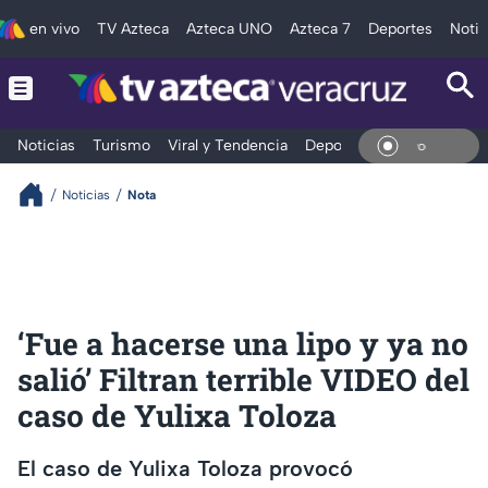
en vivo
TV Azteca
Azteca UNO
Azteca 7
Deportes
Notic
Noticias
Turismo
Viral y Tendencia
Deportes
Espectáculos
En Vi
Noticias
Nota
‘Fue a hacerse una lipo y ya no
salió’ Filtran terrible VIDEO del
caso de Yulixa Toloza
El caso de Yulixa Toloza provocó