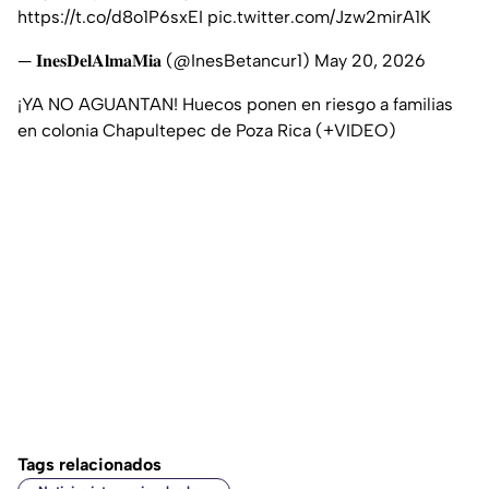
https://t.co/d8o1P6sxEI
pic.twitter.com/Jzw2mirA1K
— 𝐈𝐧𝐞𝐬𝐃𝐞𝐥𝐀𝐥𝐦𝐚𝐌𝐢𝐚 (@InesBetancur1)
May 20, 2026
¡YA NO AGUANTAN! Huecos ponen en riesgo a familias
en colonia Chapultepec de Poza Rica (+VIDEO)
Tags relacionados