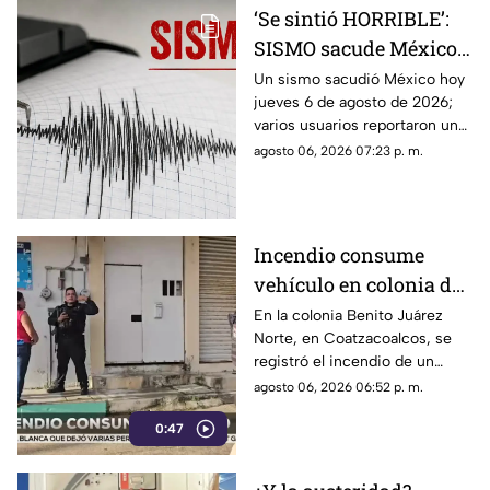
‘Se sintió HORRIBLE’:
SISMO sacude México
hoy 6 de agosto de 2026
Un sismo sacudió México hoy
jueves 6 de agosto de 2026;
¿Cuál fue la magnitud?
varios usuarios reportaron una
percepción fuerte y “horrible”.
agosto 06, 2026 07:23 p. m.
Incendio consume
vehículo en colonia de
Coatzacoalcos (+VIDEO)
En la colonia Benito Juárez
Norte, en Coatzacoalcos, se
registró el incendio de un
vehículo, lo que movilizó a
agosto 06, 2026 06:52 p. m.
elementos de emergencias.
0:47