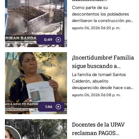
DERRIBANDO BARDA
Como parte de su
descontentos los pobladores
tras desacuerdo con
derribaron la construcción por
construcción en
realizar los trabajos sin
agosto 06, 2026 06:20 p. m.
Veracruz [VIDEO]
consultar con los habitantes a
0:49
quienes les afectaría.
¡Incertidumbre! Familia
sigue buscando a
abuelito a casi un mes
La familia de Ismael Santos
Calderón, abuelito
de desaparecido en
desaparecido desde hace casi
Veracruz
un mes en Minatitlán,
agosto 06, 2026 06:08 p. m.
Veracruz, vive en la
1:46
incertidumbre al no saber nada
de su familiar.
Docentes de la UPAV
reclaman PAGOS