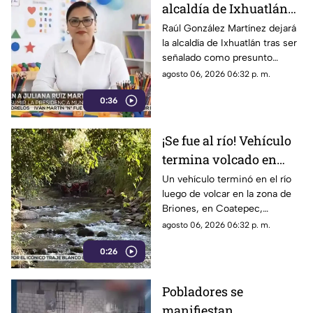
alcaldía de Ixhuatlán
para que Raúl González
Raúl González Martínez dejará
la alcaldía de Ixhuatlán tras ser
enfrente investigación
señalado como presunto
por homicidio
culpable por el homicidio de la
agosto 06, 2026 06:32 p. m.
periodista Roxana Guzmán.
0:36
¡Se fue al río! Vehículo
termina volcado en
Coatepec (+VIDEO)
Un vehículo terminó en el río
luego de volcar en la zona de
Briones, en Coatepec,
movilizando a elementos de
agosto 06, 2026 06:32 p. m.
emergencias.
0:26
Pobladores se
manifiestan