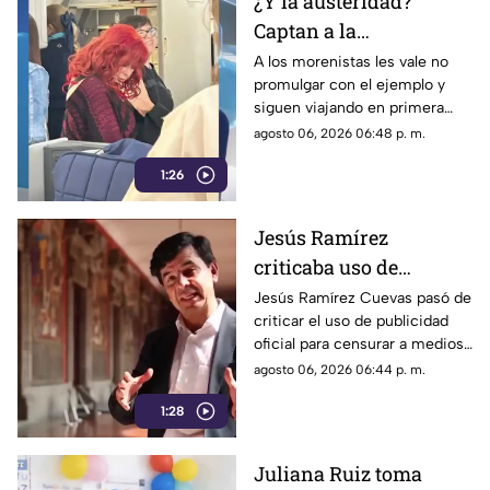
¿Y la austeridad?
Captan a la
gobernadora Layda
A los morenistas les vale no
promulgar con el ejemplo y
Sansores viajando en
siguen viajando en primera
primera clase a Madrid
clase a otros países.
agosto 06, 2026 06:48 p. m.
1:26
Jesús Ramírez
criticaba uso de
publicidad oficial para
Jesús Ramírez Cuevas pasó de
criticar el uso de publicidad
censurar a medios, hoy
oficial para censurar a medios
es pieza clave en
de comunicación, a ser pieza
agosto 06, 2026 06:44 p. m.
estrategia de censura
clave en la estrategia de
del gobierno
1:28
censura del actual gobierno.
Juliana Ruiz toma