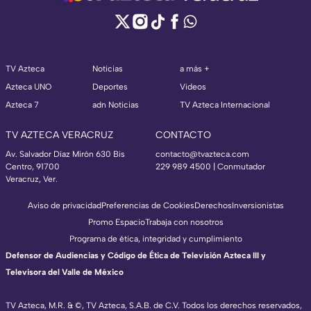
TV Azteca
Noticias
a más +
Azteca UNO
Deportes
Videos
Azteca 7
adn Noticias
TV Azteca Internacional
TV AZTECA VERACRUZ
CONTACTO
Av. Salvador Díaz Mirón 630 Bis
contacto@tvazteca.com
Centro, 91700
229 989 4500 | Conmutador
Veracruz, Ver.
Aviso de privacidad
Preferencias de Cookies
Derechos
Inversionistas
Promo Espacio
Trabaja con nosotros
Programa de ética, integridad y cumplimiento
Defensor de Audiencias y Código de Ética de Televisión Azteca III y
Televisora del Valle de México
TV Azteca, M.R. & ©, TV Azteca, S.A.B. de C.V. Todos los derechos reservados,