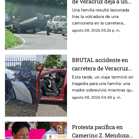
de Veracruz deja a una
familia lesionada
Una familia resultó lesionada
tras la volcadura de una
camioneta en la carretera
Fortín-Orizaba, donde la
agosto 08, 2026 05:26 p. m.
circulación fue cerrada
mientras cuerpos de
emergencia atendían el
accidente.
BRUTAL accidente en
carretera de Veracruz
deja a joven MUERTO y
Esta tarde, un viaje terminó en
tragedia para una familia: una
a su madre gravemente
madre sobrevivió mientras que
herida; buscan a sus
su hijo murió tras el fuerte
agosto 08, 2026 04:48 p. m.
familiares
impacto.
Protesta pacífica en
Camerino Z. Mendoza