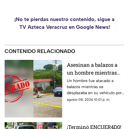
¡No te pierdas nuestro contenido, sigue a
TV Azteca Veracruz en Google News!
CONTENIDO RELACIONADO
Asesinan a balazos a
un hombre mientras
circulaba en su unidad
Un hombre fue atacado a
balazos mientras se
en Poza Rica
desplazaba en su vehículo por
una colonia de Poza Rica,
agosto 08, 2026 10:01 p. m.
donde policías acordonaron la
zona tras el crimen.
¡Terminó ENCUER4D0!