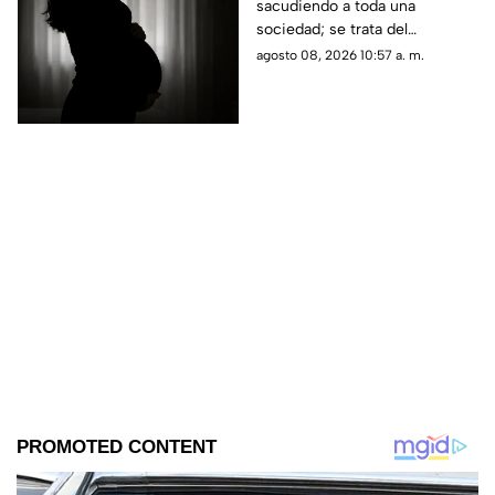
sacudiendo a toda una
(+VIDEO)
sociedad; se trata del
embarazo de una niña de 11
agosto 08, 2026 10:57 a. m.
años; tras varias semanas su
vecino se dio cuenta del
hecho