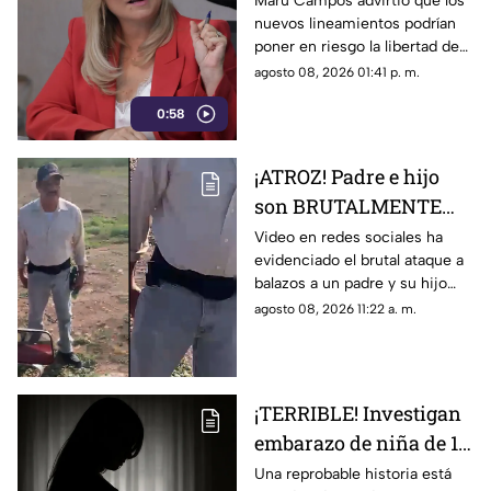
Maru Campos advirtió que los
nuevos lineamientos podrían
lineamientos y posible
poner en riesgo la libertad de
censura
expresión y abrir la puerta a
agosto 08, 2026 01:41 p. m.
sanciones contra medios y
0:58
periodistas.
¡ATROZ! Padre e hijo
son BRUTALMENTE
atacados con arma en
Video en redes sociales ha
evidenciado el brutal ataque a
riña; hay un MUERTO
balazos a un padre y su hijo
(+VIDEO)
que dejó a un muerto; esto es
agosto 08, 2026 11:22 a. m.
lo que se sabe del caso. Aquí
detalles.
¡TERRIBLE! Investigan
embarazo de niña de 11
años; esto se sabe
Una reprobable historia está