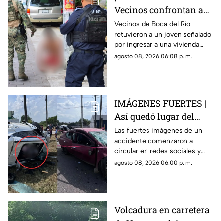
Vecinos confrontan a
presunto ladrón en
Vecinos de Boca del Río
retuvieron a un joven señalado
Infonavit de Boca del
por ingresar a una vivienda
Río
durante la madrugada y lo
agosto 08, 2026 06:08 p. m.
entregaron a las autoridades
tras exhibirlo.
IMÁGENES FUERTES |
Así quedó lugar del
accidente en carretera
Las fuertes imágenes de un
accidente comenzaron a
de Veracruz donde un
circular en redes sociales y
joven MURIÓ; su madre
muestran los momentos
agosto 08, 2026 06:00 p. m.
está grave
posteriores a un choque que
terminó separando a una
madre de su hijo.
Volcadura en carretera