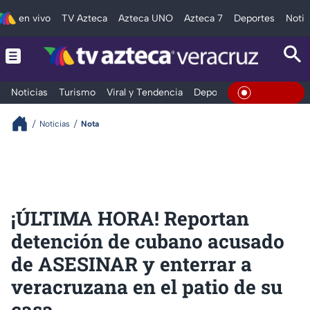
en vivo
TV Azteca
Azteca UNO
Azteca 7
Deportes
Notic
Noticias
Turismo
Viral y Tendencia
Deportes
Espectáculos
En Vivo
Noticias
Nota
¡ÚLTIMA HORA! Reportan
detención de cubano acusado
de ASESINAR y enterrar a
veracruzana en el patio de su
casa