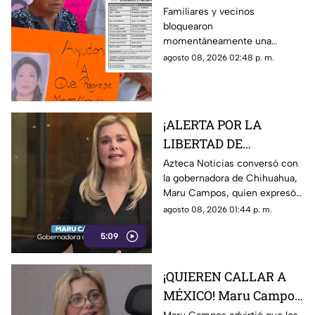
por desaparición de
Familiares y vecinos
bloquearon
comerciante; ¿qué exige
momentáneamente una
su familia?
avenida de Camerino Z.
agosto 08, 2026 02:48 p. m.
Mendoza para exigir avances
en la búsqueda de una
comerciante desaparecida
desde el jueves.
¡ALERTA POR LA
LIBERTAD DE
EXPRESIÓN! Maru
Azteca Noticias conversó con
la gobernadora de Chihuahua,
Campos advierte
Maru Campos, quien expresó
posibles riesgos por
su preocupación por los
agosto 08, 2026 01:44 p. m.
nuevos lineamientos
nuevos lineamientos y advirtió
5:09
que podrían afectar la libertad
de expresión.
¡QUIEREN CALLAR A
MÉXICO! Maru Campos
alerta por nuevos