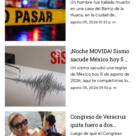
del Barrio de la Huaca,
Un hombre fue hallado muerto
en una casa del Barrio de la
en Veracruz
Huaca, en la ciudad de
Veracruz, por lo que la zona
agosto 05, 2026 10:32 p. m.
fue acordonada.
¡Noche MOVIDA! Sismo
sacude México hoy 5 de
agosto de 2026 ¿Cuál
Un sismo sacudió una región
de México hoy 5 de agosto de
fue la magnitud?
2026; aquí te compartimos los
detalles.
agosto 05, 2026 09:53 p. m.
Congreso de Veracruz
quita fuero a dos
alcaldes de
Luego de que el Congreso