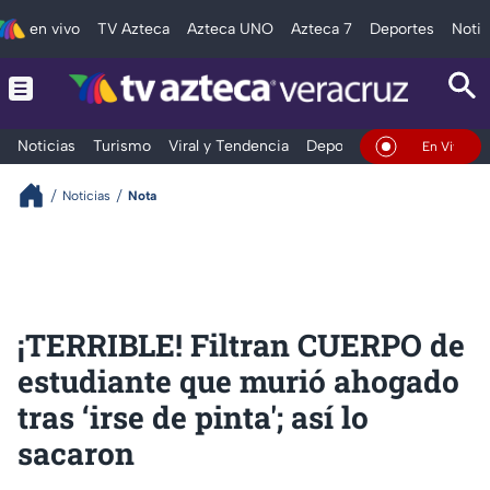
en vivo
TV Azteca
Azteca UNO
Azteca 7
Deportes
Notic
Noticias
Turismo
Viral y Tendencia
Deportes
Espectáculos
En Vivo
Noticias
Nota
¡TERRIBLE! Filtran CUERPO de
estudiante que murió ahogado
tras ‘irse de pinta'; así lo
sacaron