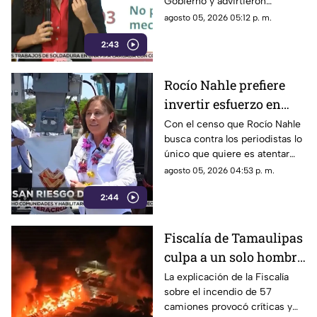
Gobierno y advirtieron
posibles riesgos para los
agosto 05, 2026 05:12 p. m.
medios.
2:43
Rocío Nahle prefiere
invertir esfuerzo en
censar a periodistas
Con el censo que Rocío Nahle
busca contra los periodistas lo
antes que en
único que quiere es atentar
protegerlos de la
contra la libertad de expresión,
agosto 05, 2026 04:53 p. m.
violencia
en lugar de protegerlos de las
2:44
agresiones que se han
registrado en la entidad.
Fiscalía de Tamaulipas
culpa a un solo hombre
por el incendio de un
La explicación de la Fiscalía
sobre el incendio de 57
lote 47 camiones de
camiones provocó críticas y
papitas