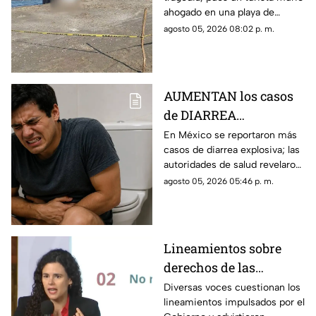
esto se sabe
ahogado en una playa de
Veracruz, lo que movilizó a
agosto 05, 2026 08:02 p. m.
elementos de emergencia y de
seguridad.
AUMENTAN los casos
de DIARREA
EXPLOSIVA en México;
En México se reportaron más
casos de diarrea explosiva; las
esto revelaron de los
autoridades de salud revelaron
pacientes
detalles sobre los pacientes.
agosto 05, 2026 05:46 p. m.
Lineamientos sobre
derechos de las
audiencias son
Diversas voces cuestionan los
lineamientos impulsados por el
CENSURA disfrazada