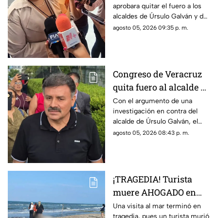
aprobara quitar el fuero a los
Movimiento
alcaldes de Úrsulo Galván y de
Ciudadano; podrían ser
Ixhuatlán del Sureste, estos
agosto 05, 2026 09:35 p. m.
detenidos
podrían ser detenidos por las
autoridades. Uno es acusado
de desaparición y el otro por
homicidio.
Congreso de Veracruz
quita fuero al alcalde de
Úrsulo Galván por
Con el argumento de una
investigación en contra del
investigación en su
alcalde de Úrsulo Galván, el
contra ¿De qué lo
Congreso de Veracruz le quitó
agosto 05, 2026 08:43 p. m.
acusan?
el fuero al edil de Movimiento
Ciudadano.
¡TRAGEDIA! Turista
muere AHOGADO en
PLAYA de Veracruz;
Una visita al mar terminó en
tragedia, pues un turista murió