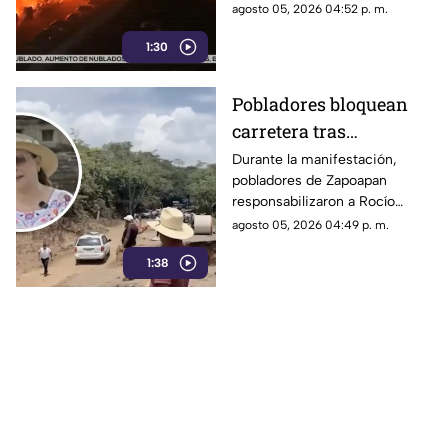
cuestionamientos a nivel
agosto 05, 2026 04:52 p. m.
nacional.
1:30
Pobladores bloquean
carretera tras
abandono de
Durante la manifestación,
pobladores de Zapoapan
importante obra en
responsabilizaron a Rocío
Catemaco; exigen
Nahle por no mantener un
agosto 05, 2026 04:49 p. m.
solución de Rocío
orden en su gobierno y
Nahle
1:38
abandonar el tramo carretero
que se encontraba en obra.