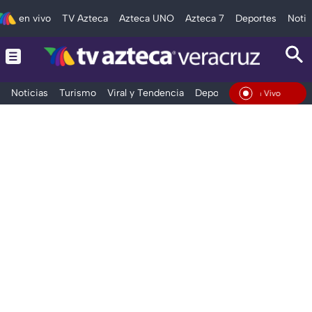
en vivo
TV Azteca
Azteca UNO
Azteca 7
Deportes
Notic
Noticias
Turismo
Viral y Tendencia
Deportes
Espectáculos
En Vivo