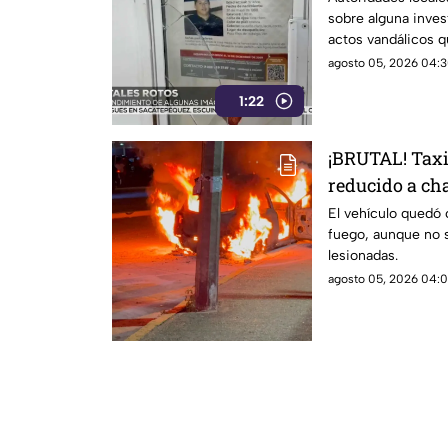
sobre alguna inves
actos vandálicos q
búsqueda.
agosto 05, 2026 04:3
1:22
¡BRUTAL! Taxi
reducido a ch
El vehículo quedó
fuego, aunque no 
lesionadas.
agosto 05, 2026 04:0