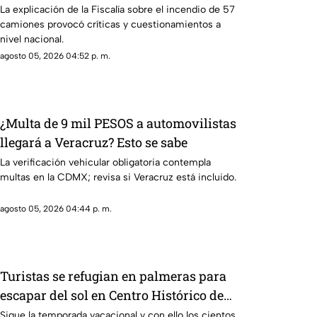
camiones de papitas
La explicación de la Fiscalía sobre el incendio de 57
camiones provocó críticas y cuestionamientos a
nivel nacional.
agosto 05, 2026 04:52 p. m.
¿Multa de 9 mil PESOS a automovilistas
llegará a Veracruz? Esto se sabe
La verificación vehicular obligatoria contempla
multas en la CDMX; revisa si Veracruz está incluido.
agosto 05, 2026 04:44 p. m.
Turistas se refugian en palmeras para
escapar del sol en Centro Histórico de
Veracruz [VIDEO]
Sigue la temporada vacacional y con ello los cientos