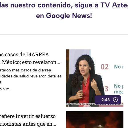
das nuestro contenido, sigue a TV Azt
en Google News!
s casos de DIARREA
México; esto revelaron
es
rtaron más casos de diarrea
ridades de salud revelaron detalles
s.
6 p. m.
2:43
efiere invertir esfuerzo
riodistas antes que en