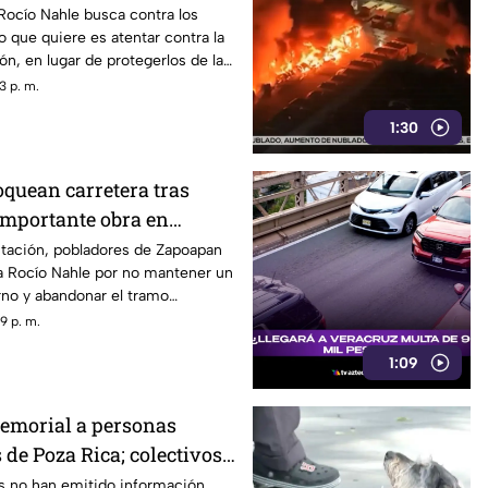
 la violencia
Rocío Nahle busca contra los
o que quiere es atentar contra la
ón, en lugar de protegerlos de las
han registrado en la entidad.
3 p. m.
1:30
oquean carretera tras
mportante obra en
gen solución de Rocío
stación, pobladores de Zapoapan
 a Rocío Nahle por no mantener un
rno y abandonar el tramo
ncontraba en obra.
9 p. m.
1:09
emorial a personas
de Poza Rica; colectivos
guridad
es no han emitido información