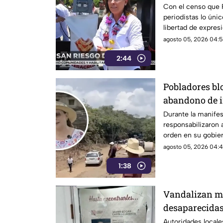
protegerlos de
Con el censo que 
periodistas lo únic
libertad de expresi
agresiones que se 
agosto 05, 2026 04:5
2:44
Pobladores bl
abandono de i
Catemaco; exi
Durante la manife
responsabilizaron
Nahle
orden en su gobie
carretero que se e
agosto 05, 2026 04:4
1:38
Vandalizan m
desaparecidas 
piden más se
Autoridades local