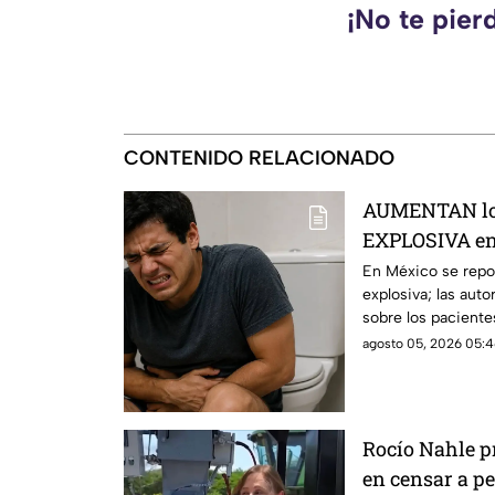
¡No te pier
CONTENIDO RELACIONADO
AUMENTAN lo
EXPLOSIVA en 
de los pacient
En México se repo
explosiva; las auto
sobre los paciente
agosto 05, 2026 05:4
Rocío Nahle pr
en censar a pe