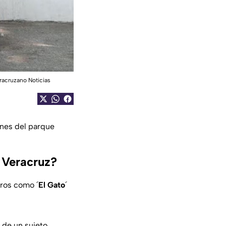
racruzano Noticias
ones del parque
 Veracruz?
eros como ´
El Gato
´
 de un sujeto