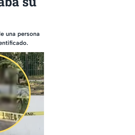
taba su
de una persona
entificado.