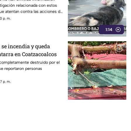
tigación relacionada con estos
ue atentan contra las acciones de
0 p. m.
1:14
 se incendia y queda
atarra en Coatzacoalcos
 completamente destruido por el
se reportaron personas
7 p. m.