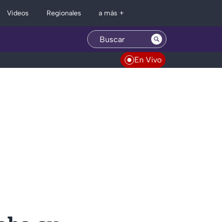
Regionales
Videos
a más +
En Vivo