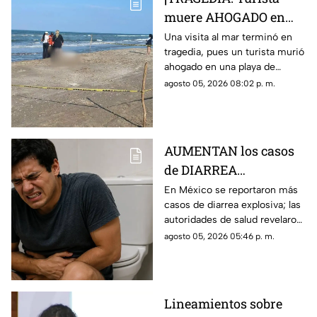
muere AHOGADO en
PLAYA de Veracruz;
Una visita al mar terminó en
tragedia, pues un turista murió
esto se sabe
ahogado en una playa de
Veracruz, lo que movilizó a
agosto 05, 2026 08:02 p. m.
elementos de emergencia y de
seguridad.
AUMENTAN los casos
de DIARREA
EXPLOSIVA en México;
En México se reportaron más
casos de diarrea explosiva; las
esto revelaron de los
autoridades de salud revelaron
pacientes
detalles sobre los pacientes.
agosto 05, 2026 05:46 p. m.
Lineamientos sobre