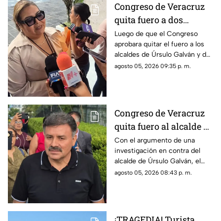
Congreso de Veracruz
quita fuero a dos
alcaldes de
Luego de que el Congreso
aprobara quitar el fuero a los
Movimiento
alcaldes de Úrsulo Galván y de
Ciudadano; podrían ser
Ixhuatlán del Sureste, estos
agosto 05, 2026 09:35 p. m.
detenidos
podrían ser detenidos por las
autoridades. Uno es acusado
de desaparición y el otro por
homicidio.
Congreso de Veracruz
quita fuero al alcalde de
Úrsulo Galván por
Con el argumento de una
investigación en contra del
investigación en su
alcalde de Úrsulo Galván, el
contra ¿De qué lo
Congreso de Veracruz le quitó
agosto 05, 2026 08:43 p. m.
acusan?
el fuero al edil de Movimiento
Ciudadano.
¡TRAGEDIA! Turista