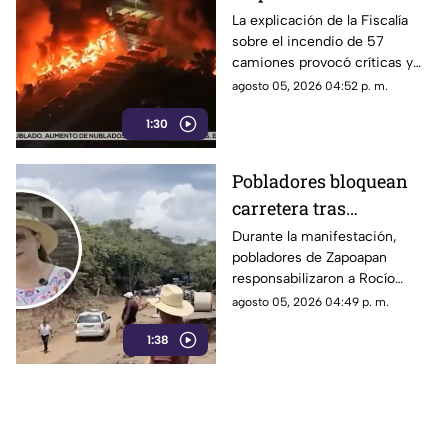
por el incendio de un
La explicación de la Fiscalía
sobre el incendio de 57
lote 47 camiones de
camiones provocó críticas y
papitas
cuestionamientos a nivel
agosto 05, 2026 04:52 p. m.
nacional.
1:30
Pobladores bloquean
carretera tras
abandono de
Durante la manifestación,
pobladores de Zapoapan
importante obra en
responsabilizaron a Rocío
Catemaco; exigen
Nahle por no mantener un
agosto 05, 2026 04:49 p. m.
solución de Rocío
orden en su gobierno y
Nahle
1:38
abandonar el tramo carretero
que se encontraba en obra.