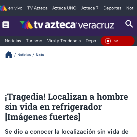
en vivo
TV Azteca
Azteca UNO
Azteca 7
Deportes
Notic
Noticias
Turismo
Viral y Tendencia
Deportes
Espectáculos
En Vi
Noticias
Nota
¡Tragedia! Localizan a hombre
sin vida en refrigerador
[Imágenes fuertes]
Se dio a conocer la localización sin vida de