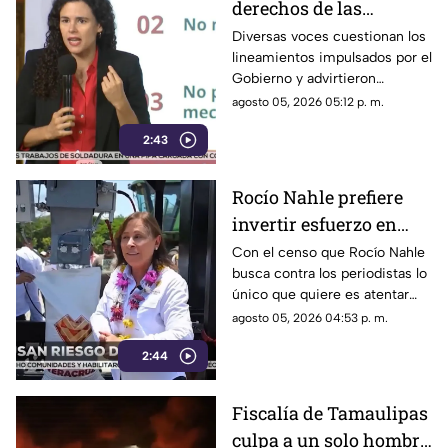
derechos de las
audiencias son
Diversas voces cuestionan los
lineamientos impulsados por el
CENSURA disfrazada
Gobierno y advirtieron
posibles riesgos para los
agosto 05, 2026 05:12 p. m.
medios.
2:43
Rocío Nahle prefiere
invertir esfuerzo en
censar a periodistas
Con el censo que Rocío Nahle
busca contra los periodistas lo
antes que en
único que quiere es atentar
protegerlos de la
contra la libertad de expresión,
agosto 05, 2026 04:53 p. m.
violencia
en lugar de protegerlos de las
2:44
agresiones que se han
registrado en la entidad.
Fiscalía de Tamaulipas
culpa a un solo hombre