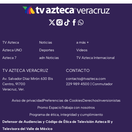
TV Azteca
Noticias
a más +
Azteca UNO
Deportes
Videos
Azteca 7
adn Noticias
TV Azteca Internacional
TV AZTECA VERACRUZ
CONTACTO
Av. Salvador Díaz Mirón 630 Bis
contacto@tvazteca.com
Centro, 91700
229 989 4500 | Conmutador
Veracruz, Ver.
Aviso de privacidad
Preferencias de Cookies
Derechos
Inversionistas
Promo Espacio
Trabaja con nosotros
Programa de ética, integridad y cumplimiento
Defensor de Audiencias y Código de Ética de Televisión Azteca III y
Televisora del Valle de México