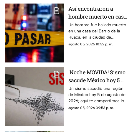
Así encontraron a
hombre muerto en casa
del Barrio de la Huaca,
Un hombre fue hallado muerto
en una casa del Barrio de la
en Veracruz
Huaca, en la ciudad de
Veracruz, por lo que la zona
agosto 05, 2026 10:32 p. m.
fue acordonada.
¡Noche MOVIDA! Sismo
sacude México hoy 5 de
agosto de 2026 ¿Cuál
Un sismo sacudió una región
de México hoy 5 de agosto de
fue la magnitud?
2026; aquí te compartimos los
detalles.
agosto 05, 2026 09:53 p. m.