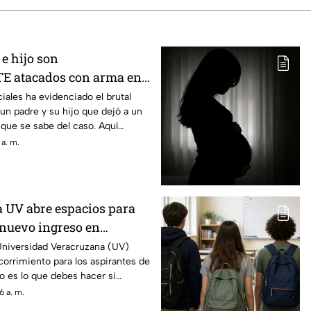
e hijo son
 atacados con arma en
 MUERTO (+VIDEO)
iales ha evidenciado el brutal
 un padre y su hijo que dejó a un
 que se sabe del caso. Aquí
 a. m.
 UV abre espacios para
 nuevo ingreso en
 debe hacer
niversidad Veracruzana (UV)
corrimiento para los aspirantes de
o es lo que debes hacer si
6 a. m.