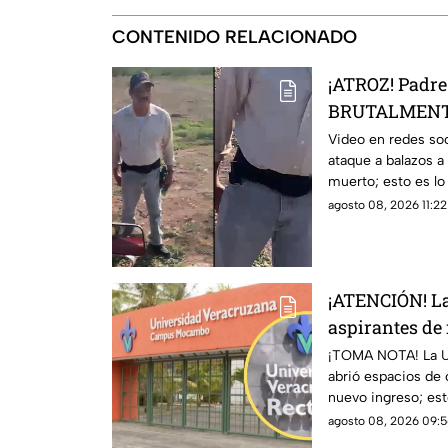
CONTENIDO RELACIONADO
¡ATROZ! Padre 
BRUTALMENTE
riña; hay un
Video en redes soc
ataque a balazos a
muerto; esto es lo
detalles.
agosto 08, 2026 11:22
¡ATENCIÓN! La
aspirantes de
Veracruz; esto
¡TOMA NOTA! La U
abrió espacios de 
nuevo ingreso; est
quieres un lugar.
agosto 08, 2026 09:5