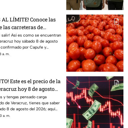
AL LÍMITE! Conoce las
 las carreteras de
8 de agosto 2026
 salir! Así es como se encuentran
Veracruz hoy sábado 8 de agosto
o confirmado por Capufe y
 a. m.
! Este es el precio de la
eracruz hoy 8 de agosto
as y tengas pensado carga
ado de Veracruz, tienes que saber
ado 8 de agosto del 2026; aquí
0 a. m.