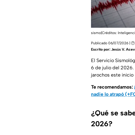
sismo|Créditos: Inteligenci
Publicado 06/07/2026 | 🕑 
Escrito por:
Jesús V. Ace
El Servicio Sismoló
6 de julio del 2026
jarochos este inici
Te recomendamos:
nadie lo atrapó (+
¿Qué se sabe
2026?