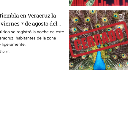
iembla en Veracruz la
viernes 7 de agosto del
e la magnitud y epicentro?
rico se registró la noche de este
eracruz; habitantes de la zona
o ligeramente.
3 p. m.