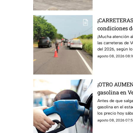
¡CARRETERAS 
condiciones de
Veracruz hoy 
¡Mucha atención al
las carreteras de 
del 2026, según l
autoridades.
agosto 08, 2026 08:18
¡OTRO AUMENTO
gasolina en V
2026
Antes de que salg
gasolina en el est
los precio hoy sáb
detalles.
agosto 08, 2026 07:5