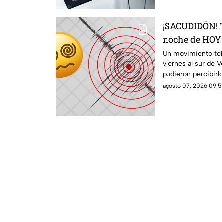
¡SACUDIDÓN! T
noche de HOY 
2026; ¿cuál fu
Un movimiento telú
viernes al sur de V
pudieron percibirl
agosto 07, 2026 09:5