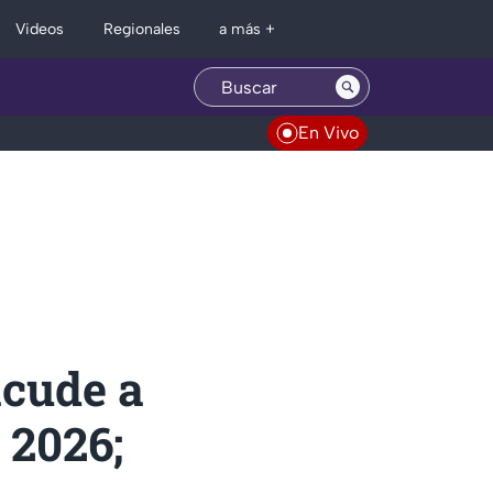
Regionales
Videos
a más +
En Vivo
acude a
 2026;