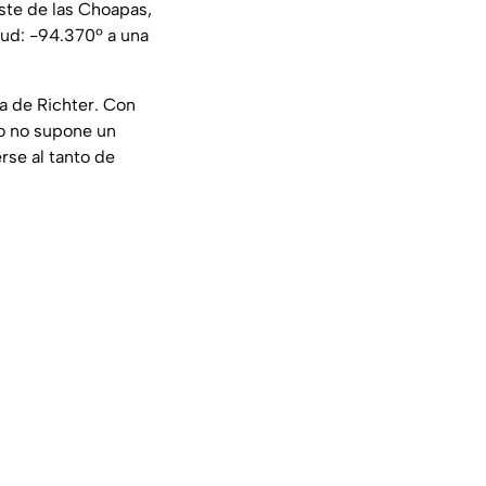
ste de las Choapas,
tud: -94.370º a una
a de Richter. Con
ro no supone un
rse al tanto de