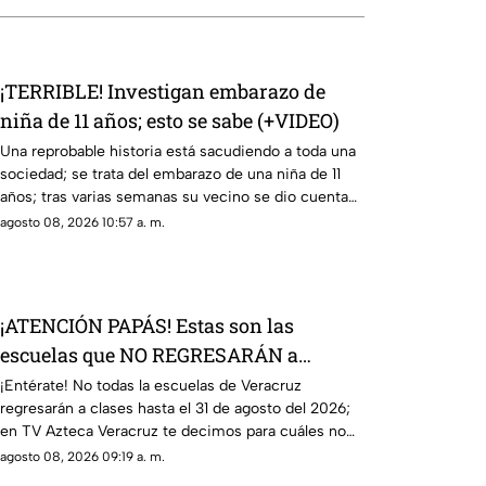
¡TERRIBLE! Investigan embarazo de
niña de 11 años; esto se sabe (+VIDEO)
Una reprobable historia está sacudiendo a toda una
sociedad; se trata del embarazo de una niña de 11
años; tras varias semanas su vecino se dio cuenta
del hecho
agosto 08, 2026 10:57 a. m.
¡ATENCIÓN PAPÁS! Estas son las
escuelas que NO REGRESARÁN a
CLASES este 31 de agosto 2026 en
¡Entérate! No todas la escuelas de Veracruz
regresarán a clases hasta el 31 de agosto del 2026;
Veracruz
en TV Azteca Veracruz te decimos para cuáles no
aplicará.
agosto 08, 2026 09:19 a. m.