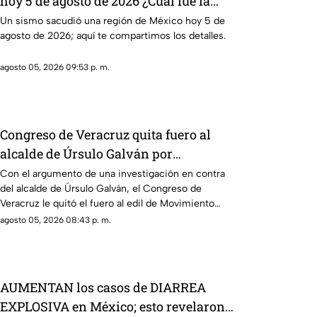
hoy 5 de agosto de 2026 ¿Cuál fue la
magnitud?
Un sismo sacudió una región de México hoy 5 de
agosto de 2026; aquí te compartimos los detalles.
agosto 05, 2026 09:53 p. m.
Congreso de Veracruz quita fuero al
alcalde de Úrsulo Galván por
investigación en su contra ¿De qué lo
Con el argumento de una investigación en contra
del alcalde de Úrsulo Galván, el Congreso de
acusan?
Veracruz le quitó el fuero al edil de Movimiento
Ciudadano.
agosto 05, 2026 08:43 p. m.
AUMENTAN los casos de DIARREA
EXPLOSIVA en México; esto revelaron