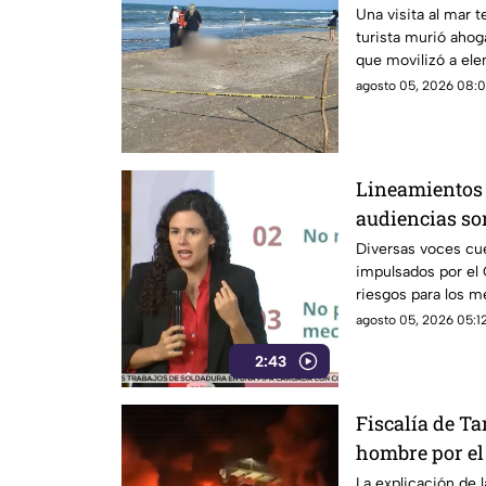
Una visita al mar 
turista murió ahog
que movilizó a el
seguridad.
agosto 05, 2026 08:0
Lineamientos 
audiencias s
Diversas voces cu
impulsados por el 
riesgos para los m
agosto 05, 2026 05:12
2:43
Fiscalía de T
hombre por el 
camiones de p
La explicación de l