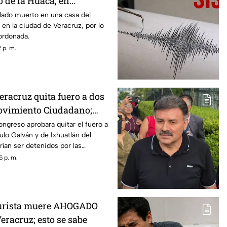
o de la Huaca, en
lado muerto en una casa del
 en la ciudad de Veracruz, por lo
ordonada.
 p. m.
eracruz quita fuero a dos
ovimiento Ciudadano;
etenidos
ngreso aprobara quitar el fuero a
ulo Galván y de Ixhuatlán del
rían ser detenidos por las
s acusado de desaparición y el
5 p. m.
.
urista muere AHOGADO
eracruz; esto se sabe