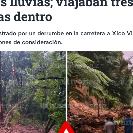
s lluvias; viajaban tre
as dentro
astrado por un derrumbe en la carretera a Xico V
iones de consideración.