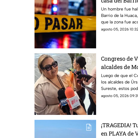
casa del Barri
Veracruz
Un hombre fue hal
Barrio de la Huaca,
que la zona fue ac
agosto 05, 2026 10:32
Congreso de V
alcaldes de M
podrían ser d
Luego de que el Co
los alcaldes de Úrs
Sureste, estos pod
autoridades. Uno e
agosto 05, 2026 09:3
otro por homicidio
¡TRAGEDIA! T
en PLAYA de V