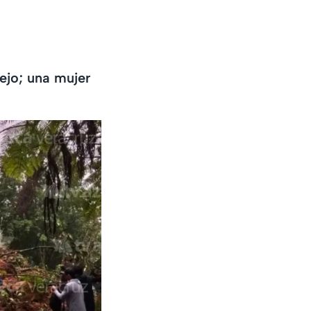
s
iejo; una mujer