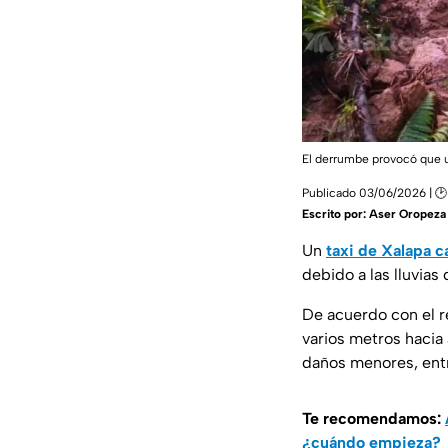
El derrumbe provocó que u
Publicado 03/06/2026 | 🕑
Escrito por:
Aser Oropeza
Un
taxi de Xalapa c
debido a las lluvias
De acuerdo con el re
varios metros hacia
daños menores, entre
Te recomendamos:
¿cuándo empieza?