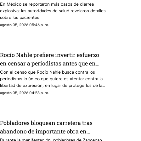
de los pacientes
En México se reportaron más casos de diarrea
explosiva; las autoridades de salud revelaron detalles
sobre los pacientes.
agosto 05, 2026 05:46 p. m.
Rocío Nahle prefiere invertir esfuerzo
en censar a periodistas antes que en
protegerlos de la violencia
Con el censo que Rocío Nahle busca contra los
periodistas lo único que quiere es atentar contra la
libertad de expresión, en lugar de protegerlos de las
agresiones que se han registrado en la entidad.
agosto 05, 2026 04:53 p. m.
Pobladores bloquean carretera tras
abandono de importante obra en
Catemaco; exigen solución de Rocío
Durante la manifestación, pobladores de Zapoapan