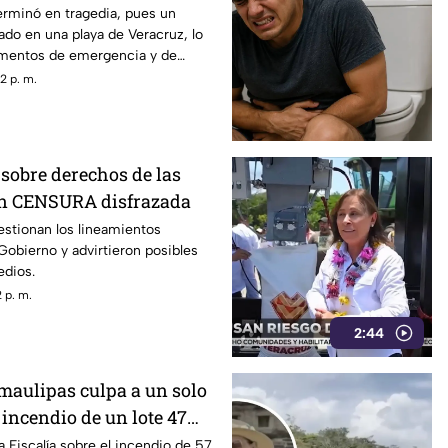
terminó en tragedia, pues un
ado en una playa de Veracruz, lo
ementos de emergencia y de
2 p. m.
sobre derechos de las
on CENSURA disfrazada
estionan los lineamientos
Gobierno y advirtieron posibles
edios.
 p. m.
2:44
amaulipas culpa a un solo
incendio de un lote 47
apitas
a Fiscalía sobre el incendio de 57