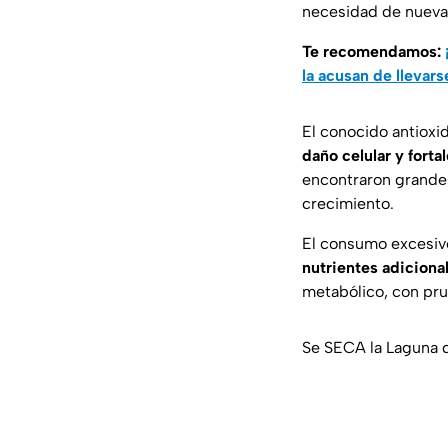
necesidad de nueva
Te recomendamos:
la acusan de llevars
El conocido antioxi
daño celular y forta
encontraron grandes
crecimiento.
El consumo excesivo
nutrientes adiciona
metabólico, con prue
Se SECA la Laguna d