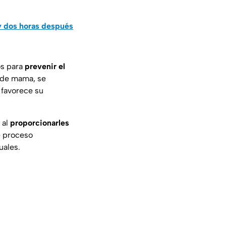
y dos horas después
os para
prevenir el
r de mama, se
 favorece su
 al
proporcionarles
e proceso
uales.