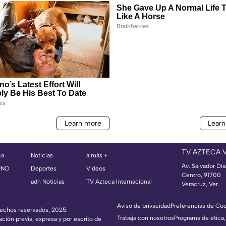
TV AZTECA 
ca
Noticias
a más +
Av. Salvador Dí
UNO
Deportes
Videos
Centro, 91700
adn Noticias
TV Azteca Internacional
Veracruz, Ver.
Aviso de privacidad
Preferencias de Co
erechos reservados, 2025.
Trabaja con nosotros
Programa de ética,
ación previa, expresa y por escrito de