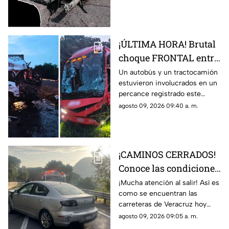
de Veracruz
recientemente fue
identificado.
¡ÚLTIMA HORA! Brutal
choque FRONTAL entre
autobús de pasajeros y
Un autobús y un tractocamión
estuvieron involucrados en un
tractocamión deja
percance registrado este
varios heridos en
domingo; esto se sabe.
agosto 09, 2026 09:40 a. m.
Veracruz
¡CAMINOS CERRADOS!
Conoce las condiciones
de las carreteras de
¡Mucha atención al salir! Así es
como se encuentran las
Veracruz hoy 9 de
carreteras de Veracruz hoy
agosto 2026
domingo 9 de agosto 2026,
agosto 09, 2026 09:05 a. m.
según lo confirmado por