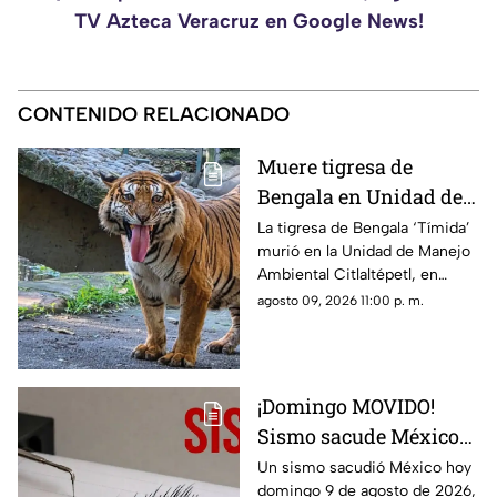
TV Azteca Veracruz en Google News!
CONTENIDO RELACIONADO
Muere tigresa de
Bengala en Unidad de
Manejo Ambiental de
La tigresa de Bengala ‘Tímida’
murió en la Unidad de Manejo
Orizaba ¿Cuál fue la
Ambiental Citlaltépetl, en
causa?
Orizaba; suman ya dos felinos
agosto 09, 2026 11:00 p. m.
muertos en poco más de un
mes.
¡Domingo MOVIDO!
Sismo sacude México
hoy 9 de agosto de 2026
Un sismo sacudió México hoy
domingo 9 de agosto de 2026,
¿Cuál fue la magnitud?