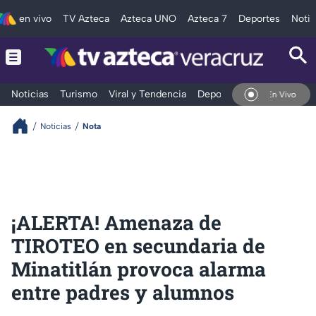
en vivo
TV Azteca
Azteca UNO
Azteca 7
Deportes
Notic
Noticias
Turismo
Viral y Tendencia
Deportes
Espectáculos
En Vivo
Noticias
Nota
¡ALERTA! Amenaza de
TIROTEO en secundaria de
Minatitlán provoca alarma
entre padres y alumnos