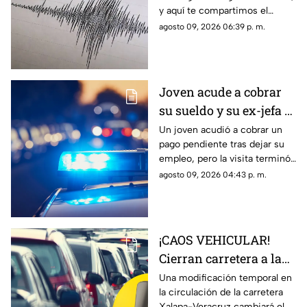
y aquí te compartimos el
reporte oficial del Servicio
agosto 09, 2026 06:39 p. m.
Sismológico Nacional.
Joven acude a cobrar
su sueldo y su ex-jefa lo
GOLPEÓ
Un joven acudió a cobrar un
pago pendiente tras dejar su
BRUTALMENTE en
empleo, pero la visita terminó
Veracruz; ¡no quería
en una agresión que quedó
agosto 09, 2026 04:43 p. m.
pagarle!
bajo señalamiento en redes
sociales.
¡CAOS VEHICULAR!
Cierran carretera a la
SALIDA de Veracruz;
Una modificación temporal en
la circulación de la carretera
¿cuál es el motivo?
Xalapa-Veracruz cambiará el