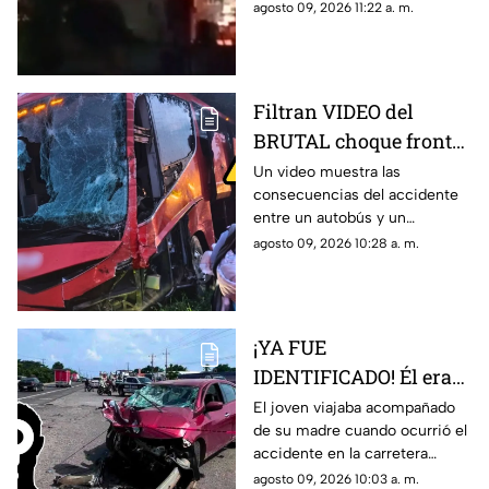
de Xalapa; vecinos se
agosto 09, 2026 11:22 a. m.
organizaron para intentar
contener las llamas.
Filtran VIDEO del
BRUTAL choque frontal
entre autobús de
Un video muestra las
consecuencias del accidente
pasajeros y
entre un autobús y un
tractocamión en
tractocamión en la carretera
agosto 09, 2026 10:28 a. m.
Veracruz
Cosamaloapan-La Tinaja; hubo
varios lesionados.
¡YA FUE
IDENTIFICADO! Él era
el joven que falleció
El joven viajaba acompañado
de su madre cuando ocurrió el
mientras viajaba con
accidente en la carretera
su madre en carretera
Tierra Blanca-Las Tinajas;
agosto 09, 2026 10:03 a. m.