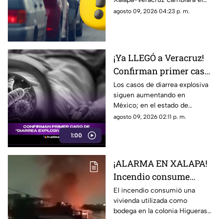
recorrido de quienes transitan
agosto 09, 2026 04:23 p. m.
por uno de los accesos hacia
el puerto.
¡Ya LLEGÓ a Veracruz!
Confirman primer caso
de 'DIARREA
Los casos de diarrea explosiva
siguen aumentando en
EXPLOSIVA' en el
México; en el estado de
estado; esto se sabe
Veracruz ya se registró el
agosto 09, 2026 02:11 p. m.
primero y aquí te contamos los
1:00
detalles.
¡ALARMA EN XALAPA!
Incendio consume
vivienda en la colonia
El incendio consumió una
vivienda utilizada como
Higueras; vecinos
bodega en la colonia Higueras
enfrentaron las llamas