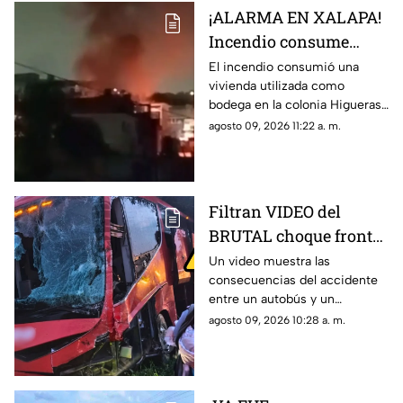
¡ALARMA EN XALAPA!
Incendio consume
vivienda en la colonia
El incendio consumió una
vivienda utilizada como
Higueras; vecinos
bodega en la colonia Higueras
enfrentaron las llamas
de Xalapa; vecinos se
agosto 09, 2026 11:22 a. m.
organizaron para intentar
contener las llamas.
Filtran VIDEO del
BRUTAL choque frontal
entre autobús de
Un video muestra las
consecuencias del accidente
pasajeros y
entre un autobús y un
tractocamión en
tractocamión en la carretera
agosto 09, 2026 10:28 a. m.
Veracruz
Cosamaloapan-La Tinaja; hubo
varios lesionados.