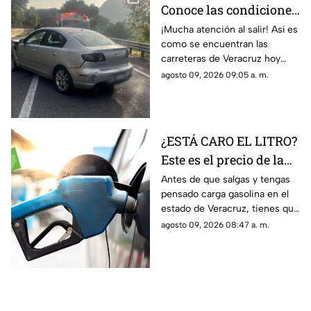
Conoce las condiciones
de las carreteras de
¡Mucha atención al salir! Así es
como se encuentran las
Veracruz hoy 9 de
carreteras de Veracruz hoy
agosto 2026
domingo 9 de agosto 2026,
agosto 09, 2026 09:05 a. m.
según lo confirmado por
Capufe y autoridades.
¿ESTÁ CARO EL LITRO?
Este es el precio de la
gasolina en Veracruz
Antes de que salgas y tengas
pensado carga gasolina en el
hoy 9 de agosto 2026
estado de Veracruz, tienes que
saber los precio hoy domingo
agosto 09, 2026 08:47 a. m.
9 de agosto 2026; aquí
detalles.