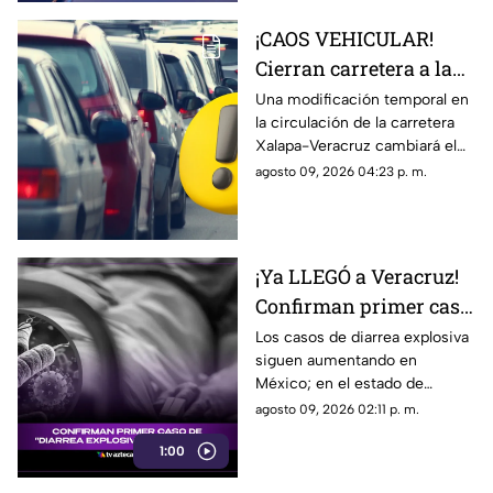
¡CAOS VEHICULAR!
Cierran carretera a la
SALIDA de Veracruz;
Una modificación temporal en
la circulación de la carretera
¿cuál es el motivo?
Xalapa-Veracruz cambiará el
recorrido de quienes transitan
agosto 09, 2026 04:23 p. m.
por uno de los accesos hacia
el puerto.
¡Ya LLEGÓ a Veracruz!
Confirman primer caso
de 'DIARREA
Los casos de diarrea explosiva
siguen aumentando en
EXPLOSIVA' en el
México; en el estado de
estado; esto se sabe
Veracruz ya se registró el
agosto 09, 2026 02:11 p. m.
primero y aquí te contamos los
1:00
detalles.