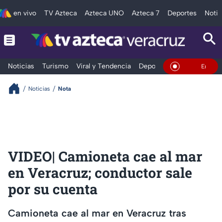
en vivo
TV Azteca
Azteca UNO
Azteca 7
Deportes
Notic
Noticias
Turismo
Viral y Tendencia
Deportes
Espectáculos
En Vivo
Noticias
Nota
VIDEO| Camioneta cae al mar
en Veracruz; conductor sale
por su cuenta
Camioneta cae al mar en Veracruz tras