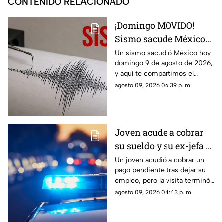
CONTENIDO RELACIONADO
¡Domingo MOVIDO!
Sismo sacude México
hoy 9 de agosto de 2026
Un sismo sacudió México hoy
domingo 9 de agosto de 2026,
¿Cuál fue la magnitud?
y aquí te compartimos el
reporte oficial del Servicio
agosto 09, 2026 06:39 p. m.
Sismológico Nacional.
Joven acude a cobrar
su sueldo y su ex-jefa lo
GOLPEÓ
Un joven acudió a cobrar un
pago pendiente tras dejar su
BRUTALMENTE en
empleo, pero la visita terminó
Veracruz; ¡no quería
en una agresión que quedó
agosto 09, 2026 04:43 p. m.
pagarle!
bajo señalamiento en redes
sociales.