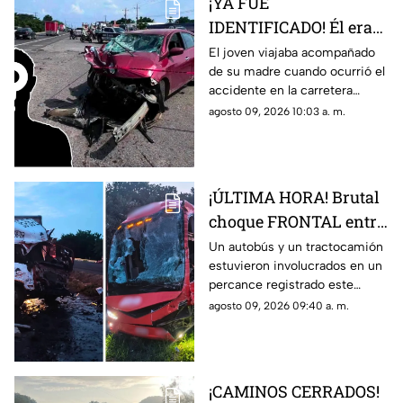
¡YA FUE
IDENTIFICADO! Él era
el joven que falleció
El joven viajaba acompañado
de su madre cuando ocurrió el
mientras viajaba con
accidente en la carretera
su madre en carretera
Tierra Blanca-Las Tinajas;
agosto 09, 2026 10:03 a. m.
de Veracruz
recientemente fue
identificado.
¡ÚLTIMA HORA! Brutal
choque FRONTAL entre
autobús de pasajeros y
Un autobús y un tractocamión
estuvieron involucrados en un
tractocamión deja
percance registrado este
varios heridos en
domingo; esto se sabe.
agosto 09, 2026 09:40 a. m.
Veracruz
¡CAMINOS CERRADOS!